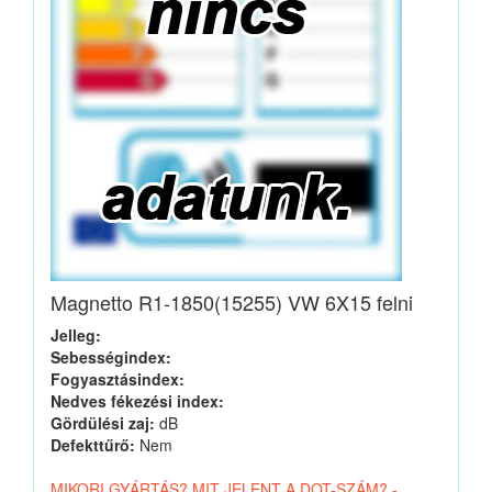
Magnetto R1-1850(15255) VW 6X15 felni
Jelleg:
Sebességindex:
Fogyasztásindex:
Nedves fékezési index:
Gördülési zaj:
dB
Defekttűrő:
Nem
MIKORI GYÁRTÁS? MIT JELENT A DOT-SZÁM? -