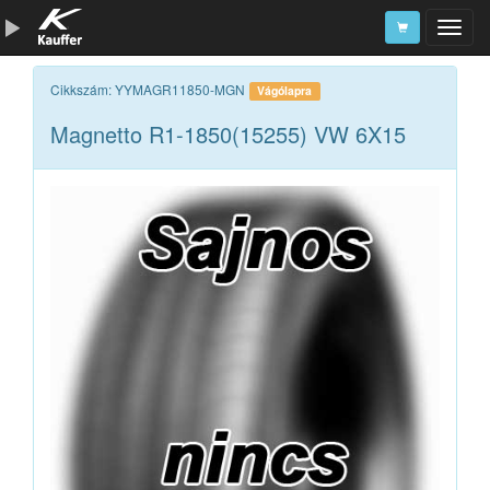
Szerszámkatalógus
Cikkszám: YYMAGR11850-MGN
Vágólapra
Magnetto R1-1850(15255) VW 6X15
Kosár
Alkatrészek