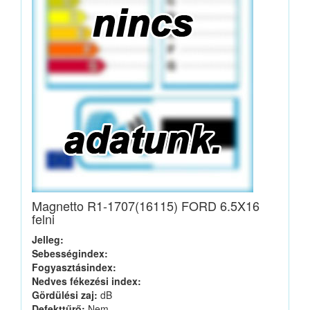
Magnetto R1-1707(16115) FORD 6.5X16
felni
Jelleg:
Sebességindex:
Fogyasztásindex:
Nedves fékezési index:
Gördülési zaj:
dB
Defekttűrő:
Nem