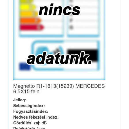
Magnetto R1-1813(15239) MERCEDES
6.5X15 felni
Jelleg:
Sebességindex:
Fogyasztásindex:
Nedves fékezési index:
Gördülési zaj:
dB
Defekttűrő:
Nem