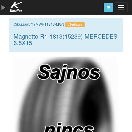
Szerszámkatalógus
Cikkszám: YYMWR11813-MGN
Vágólapra
Magnetto R1-1813(15239) MERCEDES
Kosár
6.5X15
Alkatrészek