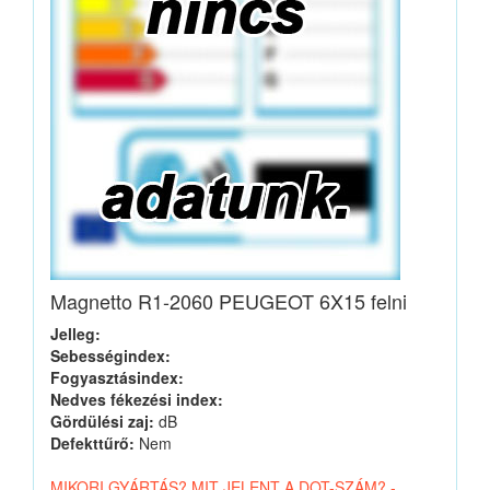
Magnetto R1-2060 PEUGEOT 6X15 felni
Jelleg:
Sebességindex:
Fogyasztásindex:
Nedves fékezési index:
Gördülési zaj:
dB
Defekttűrő:
Nem
MIKORI GYÁRTÁS? MIT JELENT A DOT-SZÁM? -