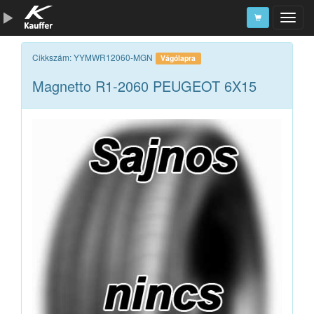
Szerszámkatalógus
Cikkszám: YYMWR12060-MGN
Vágólapra
Magnetto R1-2060 PEUGEOT 6X15
Kosár
Alkatrészek