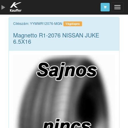
Szerszámkatalógus
Cikkszám: YYMWR12076-MGN
Vágólapra
Magnetto R1-2076 NISSAN JUKE
Kosár
6.5X16
Alkatrészek