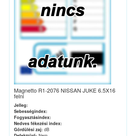
Magnetto R1-2076 NISSAN JUKE 6.5X16
felni
Jelleg:
Sebességindex:
Fogyasztásindex:
Nedves fékezési index:
Gördülési zaj:
dB
Defekttűrő:
Nem