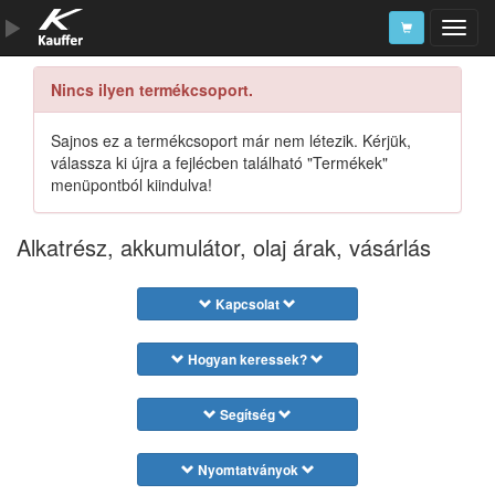
Nincs ilyen termékcsoport.
Szerszámkatalógus
Kosár
Sajnos ez a termékcsoport már nem létezik. Kérjük,
válassza ki újra a fejlécben található "Termékek"
Alkatrészek
menüpontból kiindulva!
Alkatrész, akkumulátor, olaj árak, vásárlás
Kapcsolat
Hogyan keressek?
Segítség
Nyomtatványok