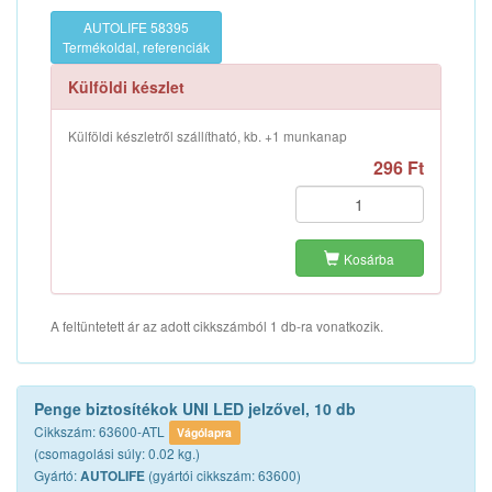
AUTOLIFE 58395
Termékoldal, referenciák
Külföldi készlet
Külföldi készletről szállítható, kb. +1 munkanap
296 Ft
Kosárba
A feltüntetett ár az adott cikkszámból 1 db-ra vonatkozik.
Penge biztosítékok UNI LED jelzővel, 10 db
Cikkszám: 63600-ATL
Vágólapra
(csomagolási súly: 0.02 kg.)
Gyártó:
(gyártói cikkszám: 63600)
AUTOLIFE