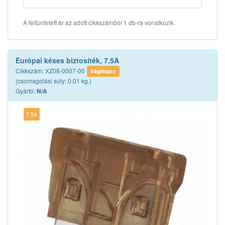
A feltüntetett ár az adott cikkszámból 1 db-ra vonatkozik.
Európai késes biztosíték, 7,5A
Cikkszám: XZ08-0007-00
Vágólapra
(csomagolási súly: 0.01 kg.)
Gyártó:
N/A
7,5A