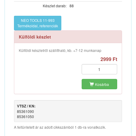
Készlet darab:
88
NEO TOOLS 11-993
Termékoldal, referenciák
Külföldi készlet
Külföldi készletről szállítható, kb. +7-12 munkanap
2999 Ft
Kosárba
VTSZ / KN:
85361090
85361050
A feltüntetett ár az adott cikkszámból 1 db-ra vonatkozik.