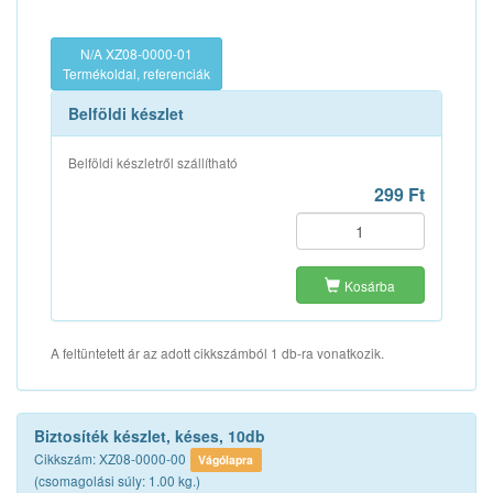
N/A XZ08-0000-01
Termékoldal, referenciák
Belföldi készlet
Belföldi készletről szállítható
299 Ft
Kosárba
A feltüntetett ár az adott cikkszámból 1 db-ra vonatkozik.
Biztosíték készlet, késes, 10db
Cikkszám: XZ08-0000-00
Vágólapra
(csomagolási súly: 1.00 kg.)