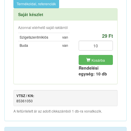
Termékoldal, referenciák
Saját készlet
Azonnal elérhető saját raktárról
29 Ft
Szigetszentmiklós
van
Buda
van
Kosárba
Rendelési
egység: 10 db
VTSZ / KN:
85361050
A feltüntetett ár az adott cikkszámból 1 db-ra vonatkozik.