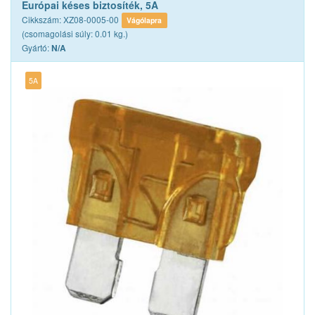
Európai késes biztosíték, 5A
Cikkszám: XZ08-0005-00
Vágólapra
(csomagolási súly: 0.01 kg.)
Gyártó:
N/A
5A