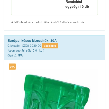
Rendelési
egység: 10 db
A feltüntetett ár az adott cikkszámból 1 db-ra vonatkozik.
Európai késes biztosíték, 30A
Cikkszám: XZ08-0030-00
Vágólapra
(csomagolási súly: 0.01 kg.)
Gyártó:
N/A
30A