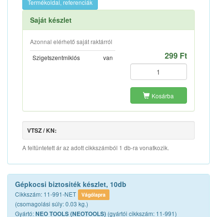
Termékoldal, referenciák
Saját készlet
Azonnal elérhető saját raktárról
299 Ft
Szigetszentmiklós
van
Kosárba
VTSZ / KN:
A feltüntetett ár az adott cikkszámból 1 db-ra vonatkozik.
Gépkocsi biztositék készlet, 10db
Cikkszám: 11-991-NET
Vágólapra
(csomagolási súly: 0.03 kg.)
Gyártó:
(gyártói cikkszám: 11-991)
NEO TOOLS (NEOTOOLS)