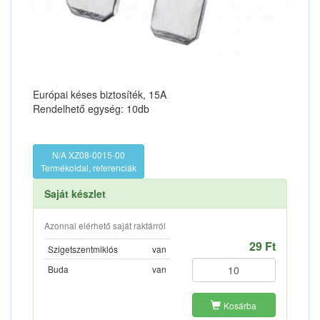
Európai késes biztosíték, 15A
Rendelhető egység: 10db
N/A XZ08-0015-00
Termékoldal, referenciák
Saját készlet
Azonnal elérhető saját raktárról
29 Ft
Szigetszentmiklós
van
Buda
van
Kosárba