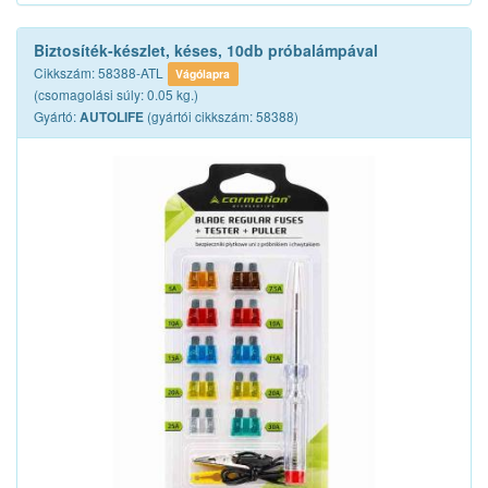
Biztosíték-készlet, késes, 10db próbalámpával
Cikkszám: 58388-ATL
Vágólapra
(csomagolási súly: 0.05 kg.)
Gyártó:
(gyártói cikkszám: 58388)
AUTOLIFE