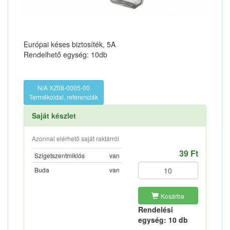
Európai késes biztosíték, 5A
Rendelhető egység: 10db
N/A XZ08-0005-00
Termékoldal, referenciák
Saját készlet
Azonnal elérhető saját raktárról
39 Ft
Szigetszentmiklós
van
Buda
van
Kosárba
Rendelési
egység: 10 db