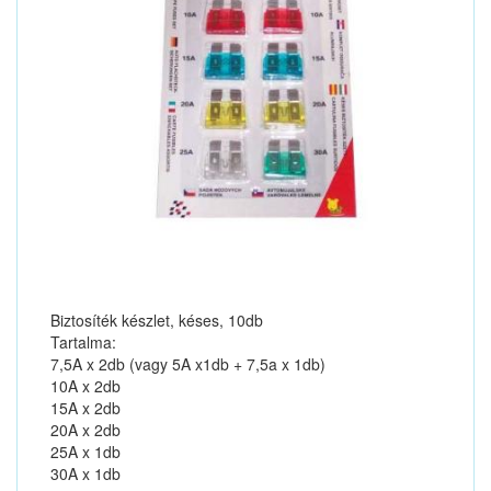
Biztosíték készlet, késes, 10db
Tartalma:
7,5A x 2db (vagy 5A x1db + 7,5a x 1db)
10A x 2db
15A x 2db
20A x 2db
25A x 1db
30A x 1db