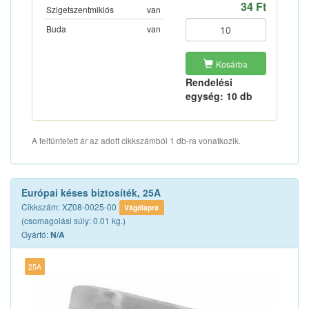
34 Ft
Szigetszentmiklós
van
Buda
van
Kosárba
Rendelési
egység: 10 db
A feltüntetett ár az adott cikkszámból 1 db-ra vonatkozik.
Európai késes biztosíték, 25A
Cikkszám: XZ08-0025-00
Vágólapra
(csomagolási súly: 0.01 kg.)
Gyártó:
N/A
25A