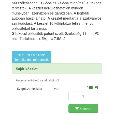
házszélességgel. 12V-os és 24V-os telepítésű autókhoz
tervezték. A készlet nélkülözhetetlen minden
műhelyben, szervizben és garázsban. A legtöbb
autóban használható. A készlet megtartja a szabványos
színkódolást. A készlet 10 különböző teljesítményű
biztosítékot tartalmaz.
Gépkocsi biztosíték patent szett: Szélesség 11 mm PC
ház. Tartalma: 1 x 5A, 1 x 7.5A, 2 ...
NEO TOOLS 11-991
Termékoldal, referenciák
Saját készlet
Azonnal elérhető saját raktárról
499 Ft
Szigetszentmiklós
van
Kosárba