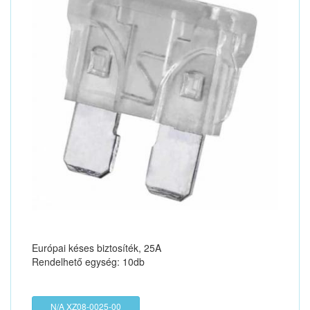
Európai késes biztosíték, 25A
Rendelhető egység: 10db
N/A XZ08-0025-00