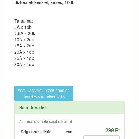
Biztosíték készlet, késes, 10db
Tartalma:
5A x 1db
7,5A x 2db
10A x 2db
15A x 2db
20A x 1db
25A x 1db
30A x 1db
SCT - MANNOL XZ08-0000-00
Termékoldal, referenciák
Saját készlet
Azonnal elérhető saját raktárról
299 Ft
Szigetszentmiklós
van