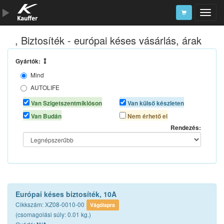
, Biztosíték - európai késes vásárlás, árak
Szerszámkatalógus
Kosár
Gyártók:
Mind
Alkatrészek
AUTOLIFE
AUTOMAX
Van Szigetszentmiklóson
Van külső készleten
N/A
Van Budán
Nem érhető el
NEO TOOLS
Rendezés:
SCT - MANNOL
Európai késes biztosíték, 10A
Cikkszám: XZ08-0010-00
Vágólapra
(csomagolási súly: 0.01 kg.)