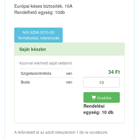
Európai késes biztosíték, 10A
Rendelhető egység: 10db
N/A XZ08-0010-00
Termékoldal, referenciák
Saját készlet
Azonnal elérhető saját raktárról
34 Ft
Szigetszentmiklós
van
Buda
van
Kosárba
Rendelési
egység: 10 db
A feltüntetett ár az adott cikkszámból 1 db-ra vonatkozik.