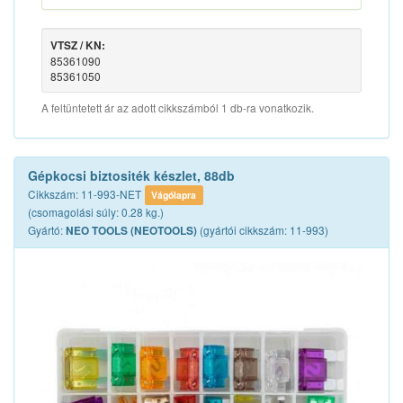
VTSZ / KN:
85361090
85361050
A feltüntetett ár az adott cikkszámból 1 db-ra vonatkozik.
Gépkocsi biztositék készlet, 88db
Cikkszám: 11-993-NET
Vágólapra
(csomagolási súly: 0.28 kg.)
Gyártó:
(gyártói cikkszám: 11-993)
NEO TOOLS (NEOTOOLS)