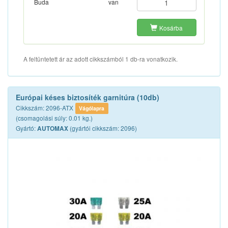
Buda
van
Kosárba
A feltüntetett ár az adott cikkszámból 1 db-ra vonatkozik.
Európai késes biztosíték garnitúra (10db)
Cikkszám: 2096-ATX
Vágólapra
(csomagolási súly: 0.01 kg.)
Gyártó:
(gyártói cikkszám: 2096)
AUTOMAX