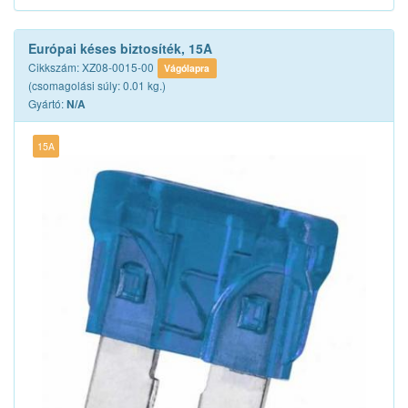
Európai késes biztosíték, 15A
Cikkszám: XZ08-0015-00
Vágólapra
(csomagolási súly: 0.01 kg.)
Gyártó:
N/A
15A