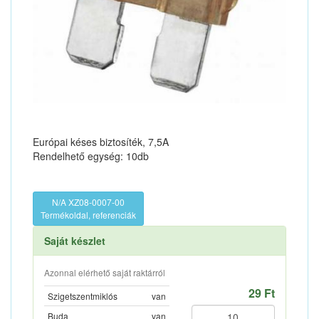
Európai késes biztosíték, 7,5A
Rendelhető egység: 10db
N/A XZ08-0007-00
Termékoldal, referenciák
Saját készlet
Azonnal elérhető saját raktárról
29 Ft
Szigetszentmiklós
van
Buda
van