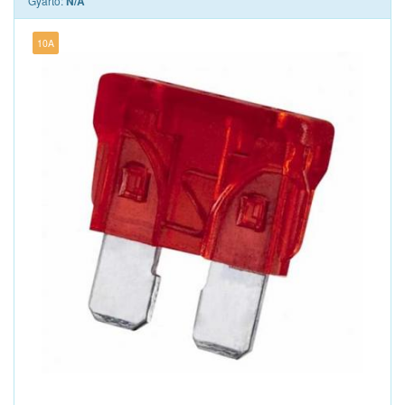
Gyártó:
N/A
10A