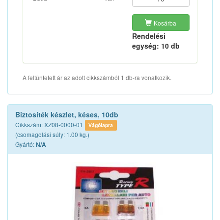
Kosárba
Rendelési
egység: 10 db
A feltüntetett ár az adott cikkszámból 1 db-ra vonatkozik.
Biztosíték készlet, késes, 10db
Cikkszám: XZ08-0000-01
Vágólapra
(csomagolási súly: 1.00 kg.)
Gyártó:
N/A