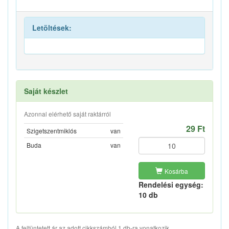
Letöltések:
Saját készlet
Azonnal elérhető saját raktárról
29 Ft
Szigetszentmiklós
van
Buda
van
Kosárba
Rendelési egység:
10 db
A feltüntetett ár az adott cikkszámból 1 db-ra vonatkozik.