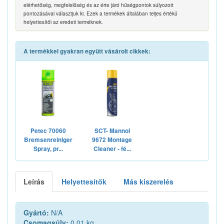
elérhetőség, megfelelőség és az érte járó hűségpontok súlyozott
pontozásával választjuk ki. Ezek a termékek általában teljes értékű
helyettesítői az eredeti terméknek.
A termékkel gyakran együtt vásárolt cikkek:
Petec 70060
SCT- Mannol
Bremsenreiniger
9672 Montage
Spray, pr...
Cleaner - fé...
Leírás
Helyettesítők
Más kiszerelés
Gyártó:
N/A
Csomagsúly:
0.01 kg