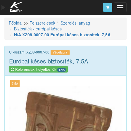
Főoldal
>>
Felszerelések
Szerelési anyag
Szerszámkatalógus
Biztosíték - európai késes
N/A XZ08-0007-00 Európai késes biztosíték, 7,5A
Kosár
Alkatrészek
Cikkszám: XZ08-0007-00
Vágólapra
Európai késes biztosíték, 7,5A
Referenciák, helyettesítők
1db
7,5A