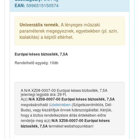
EAN:
5996515150574
Univerzális termék.
A lényeges műszaki
paraméterek megegyeznek, egyebekben (pl. szín,
kialakítás) a képtől eltérhet.
Európai késes biztosíték, 7,5A
Rendelhető egység: 10db
A N/A XZ08-0007-00 Európai késes biztosíték, 7,5A
jelenlegi legjobb ára: 29 Ft.
A(z)
N/A XZ08-0007-00 Európai késes biztosíték, 7,5A
megvásárolható
üzleteinkben
(Szigetszentmiklós, Dél-
Buda), vagy kiszállítjuk önnek futárszolgálattal. Kérjük,
hogy a biztos rendelkezésre állás érdekében előre
rendelje meg a(z)
N/A XZ08-0007-00 Európai késes
terméket webshopunkban!
biztosíték, 7,5A