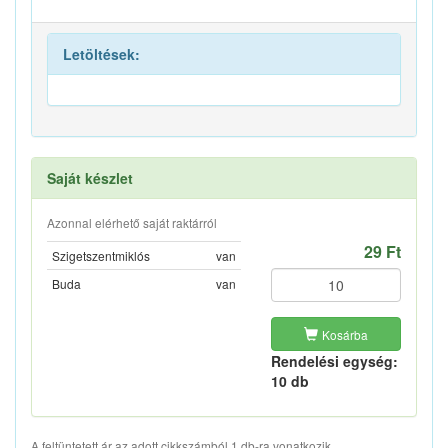
Letöltések:
Saját készlet
Azonnal elérhető saját raktárról
29 Ft
Szigetszentmiklós
van
Buda
van
Kosárba
Rendelési egység:
10 db
A feltüntetett ár az adott cikkszámból 1 db-ra vonatkozik.