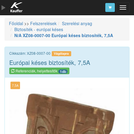
Főoldal
>>
Felszerelések
Szerelési anyag
Szerszámkatalógus
Biztosíték - európai késes
N/A XZ08-0007-00 Európai késes biztosíték, 7,5A
Kosár
Alkatrészek
Cikkszám: XZ08-0007-00
Vágólapra
Európai késes biztosíték, 7,5A
Referenciák, helyettesítők
1db
7,5A