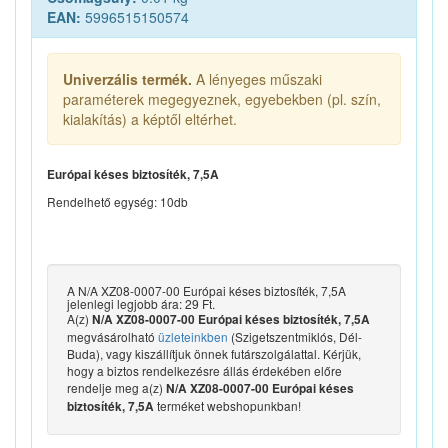
EAN:
5996515150574
Univerzális termék.
A lényeges műszaki
paraméterek megegyeznek, egyebekben (pl. szín,
kialakítás) a képtől eltérhet.
Európai késes biztosíték, 7,5A
Rendelhető egység: 10db
A N/A XZ08-0007-00 Európai késes biztosíték, 7,5A
jelenlegi legjobb ára: 29 Ft.
A(z)
N/A XZ08-0007-00 Európai késes biztosíték, 7,5A
megvásárolható
üzleteinkben
(Szigetszentmiklós, Dél-
Buda), vagy kiszállítjuk önnek futárszolgálattal. Kérjük,
hogy a biztos rendelkezésre állás érdekében előre
rendelje meg a(z)
N/A XZ08-0007-00 Európai késes
terméket webshopunkban!
biztosíték, 7,5A