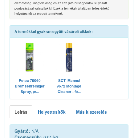
elérhetőség, megfelelőség és az érte járó hűségpontok súlyozott
pontozásával választjuk ki. Ezek a termékek általában teljes értékű
helyettesítői az eredeti terméknek.
A termékkel gyakran együtt vásárolt cikkek:
Petec 70060
SCT- Mannol
Bremsenreiniger
9672 Montage
Spray, pr...
Cleaner - fé...
Leírás
Helyettesítők
Más kiszerelés
Gyártó:
N/A
Csomagsúly:
0.01 kg