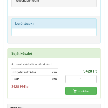
webshopunkban!
Letöltések:
Saját készlet
Azonnal elérhető saját raktárról
3428 Ft
Szigetszentmiklós
van
Buda
van
3428 Ft/liter
Kosárba