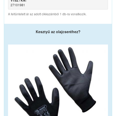
VTSZ / KN:
27101981
A feltüntetett ár az adott cikkszámból 1 db-ra vonatkozik.
Kesztyű az olajcseréhez?