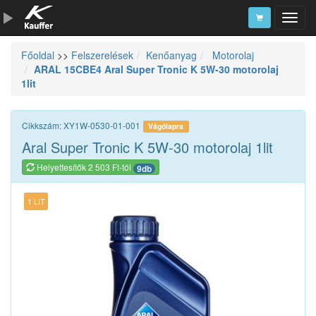
Főoldal
>>
Felszerelések
Kenőanyag
Motorolaj
Szerszámkatalógus
ARAL 15CBE4 Aral Super Tronic K 5W-30 motorolaj
1lit
Kosár
Alkatrészek
Cikkszám: XY1W-0530-01-001
Vágólapra
Aral Super Tronic K 5W-30 motorolaj 1lit
Helyettesítők 2 503 Ft-tól
9db
1 LIT