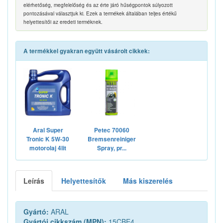
elérhetőség, megfelelőség és az érte járó hűségpontok súlyozott
pontozásával választjuk ki. Ezek a termékek általában teljes értékű
helyettesítői az eredeti terméknek.
A termékkel gyakran együtt vásárolt cikkek:
Aral Super
Petec 70060
Tronic K 5W-30
Bremsenreiniger
motorolaj 4lit
Spray, pr...
Leírás
Helyettesítők
Más kiszerelés
Gyártó:
ARAL
Gyártói cikkszám (MPN):
15CBE4