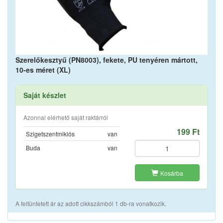
Szerelőkesztyű (PN8003), fekete, PU tenyéren mártott,
10-es méret (XL)
Saját készlet
Azonnal elérhető saját raktárról
199 Ft
Szigetszentmiklós
van
Buda
van
Kosárba
A feltüntetett ár az adott cikkszámból 1 db-ra vonatkozik.