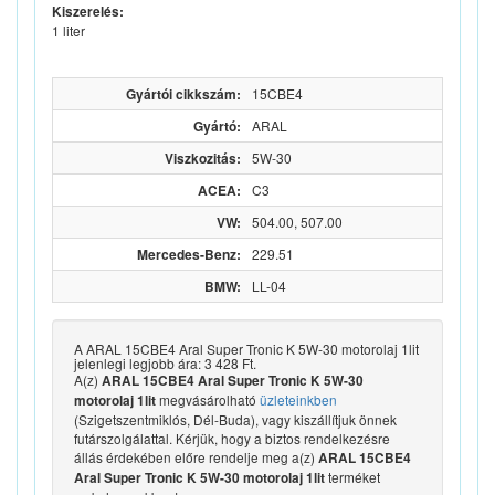
Kiszerelés:
1 liter
Gyártói cikkszám:
15CBE4
Gyártó:
ARAL
Viszkozitás:
5W-30
ACEA:
C3
VW:
504.00, 507.00
Mercedes-Benz:
229.51
BMW:
LL-04
A ARAL 15CBE4 Aral Super Tronic K 5W-30 motorolaj 1lit
jelenlegi legjobb ára: 3 428 Ft.
A(z)
ARAL 15CBE4 Aral Super Tronic K 5W-30
megvásárolható
üzleteinkben
motorolaj 1lit
(Szigetszentmiklós, Dél-Buda), vagy kiszállítjuk önnek
futárszolgálattal. Kérjük, hogy a biztos rendelkezésre
állás érdekében előre rendelje meg a(z)
ARAL 15CBE4
terméket
Aral Super Tronic K 5W-30 motorolaj 1lit