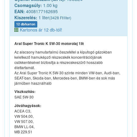
Csomagsúly:
1.00 kg
EAN:
4008177162695
Kiszerelés:
1 liter
(3428 Ft/liter)
12 db/karton
Kartonos ár 12 db-tól!
Aral Super Tronic K 5W-30 motorolaj 1lit
Az alacsony hamutartalmú összetétel a kipufogó gázokban
keletkező hamuképző részecskék koncentrációjának
csökkentésével biztosítja a részecskeszűrő hosszabb
élettartamát.
Az Aral Super Tronic K 5W-30 szinte minden VW-ban, Audi-ban,
SEAT-ban, Skoda-ban, Mercedes-ben, BMW-ben és sok más
járműben használható
Viszkozitás:
SAE
5W-30
Jóváhagyások:
ACEA C3,
VW 504.00,
VW 507.00,
BMW LL-04,
MB 229.51