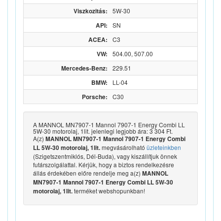
Viszkozitás:
5W-30
API:
SN
ACEA:
C3
VW:
504.00, 507.00
Mercedes-Benz:
229.51
BMW:
LL-04
Porsche:
C30
A MANNOL MN7907-1 Mannol 7907-1 Energy Combi LL
5W-30 motorolaj, 1lit. jelenlegi legjobb ára: 3 304 Ft.
A(z)
MANNOL MN7907-1 Mannol 7907-1 Energy Combi
megvásárolható
üzleteinkben
LL 5W-30 motorolaj, 1lit.
(Szigetszentmiklós, Dél-Buda), vagy kiszállítjuk önnek
futárszolgálattal. Kérjük, hogy a biztos rendelkezésre
állás érdekében előre rendelje meg a(z)
MANNOL
MN7907-1 Mannol 7907-1 Energy Combi LL 5W-30
terméket webshopunkban!
motorolaj, 1lit.