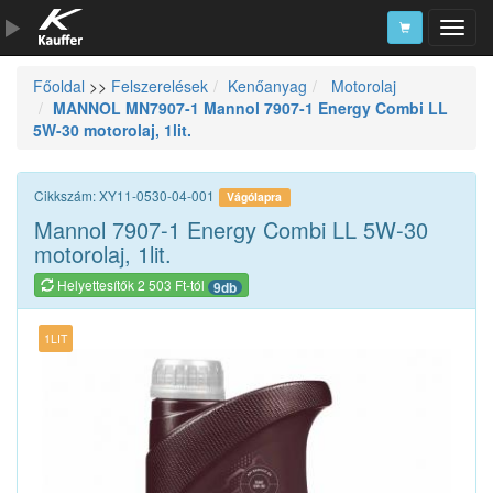
Főoldal
>>
Felszerelések
Kenőanyag
Motorolaj
Szerszámkatalógus
MANNOL MN7907-1 Mannol 7907-1 Energy Combi LL
5W-30 motorolaj, 1lit.
Kosár
Alkatrészek
Cikkszám: XY11-0530-04-001
Vágólapra
Mannol 7907-1 Energy Combi LL 5W-30
motorolaj, 1lit.
Helyettesítők 2 503 Ft-tól
9db
1LIT