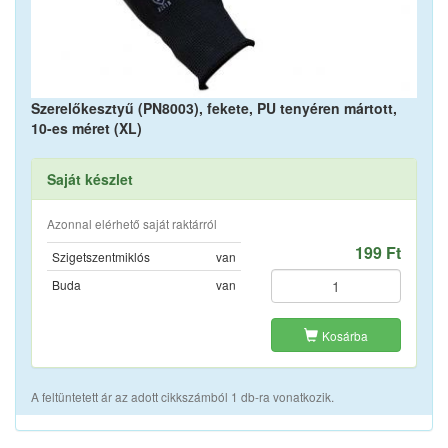
Szerelőkesztyű (PN8003), fekete, PU tenyéren mártott,
10-es méret (XL)
Saját készlet
Azonnal elérhető saját raktárról
199 Ft
Szigetszentmiklós
van
Buda
van
Kosárba
A feltüntetett ár az adott cikkszámból 1 db-ra vonatkozik.