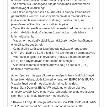
- Az optimális súrlódásgátló tulajdonságoknak köszönhetően
üzemanyagot takarít meg;
- Az észter komponensek a bi-szintetikus alappal kombinálva
garantálják a könnyű, alacsony hőmérsékletű motorindítást a
kivételes indítási és szivattyúzhatósági mutatók miatt, ami
jelentősen csökkenti a motor indítási kopását.
- Optimális viszkozitása széles hőmérsékleti tartományban, ami
stabil működést biztosít minden üzemmódban, beleértve a
túlterheléseket is;
- Magas termooxidatív stabilitásának köszönhetően hatékonyan
ellenáll az öregedésnek;
- Kompatibilis az összes kipufogógáz-utókezelő rendszerrel,
DPF, TWC, EGR és SCR a Mid SAPS technológia használatával;
- Megnövelt olajcsere-intervallumú (hosszú élettartam 30 000
km-ig) és hagyományos motorokban használják;
- Alkalmas cseppfolyósított földgázt (LNG) és kőolajat (LPG)
használó motorokhoz.
Az európai és más gyártók széles autóparkjának (autók, könnyű
terepjárók, kisbuszok és könnyű teherautók) EURO IV és EURO
V szabványú benzin- és dízelmotorjaihoz tervezték.
Használata Daimler, BMW, VW autók motorjaiban ajánlott,
amelyek további követelményeket támasztanak a motorolajokkal
szemben (a fenti előírásoknak megfelelően).
* Kivéve a LongLife szolgáltatás nélküli VW PDU motorokat (WIV)
** A Phaeton modell V10-es DPU-motorjai mellett 2006