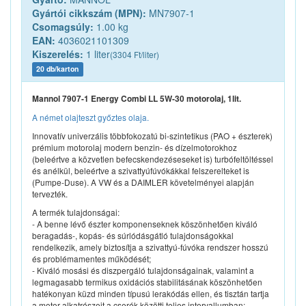
Gyártói cikkszám (MPN):
MN7907-1
Csomagsúly:
1.00 kg
EAN:
4036021101309
Kiszerelés:
1 liter
(3304 Ft/liter)
20 db/karton
Mannol 7907-1 Energy Combi LL 5W-30 motorolaj, 1lit.
A német olajteszt győztes olaja.
Innovatív univerzális többfokozatú bi-szintetikus (PAO + észterek)
prémium motorolaj modern benzin- és dízelmotorokhoz
(beleértve a közvetlen befecskendezéseseket is) turbófeltöltéssel
és anélkül, beleértve a szivattyúfúvókákkal felszerelteket is
(Pumpe-Duse). A VW és a DAIMLER követelményei alapján
tervezték.
A termék tulajdonságai:
- A benne lévő észter komponenseknek köszönhetően kiváló
beragadás-, kopás- és súrlódásgátló tulajdonságokkal
rendelkezik, amely biztosítja a szivattyú-fúvóka rendszer hosszú
és problémamentes működését;
- Kiváló mosási és diszpergáló tulajdonságainak, valamint a
legmagasabb termikus oxidációs stabilitásának köszönhetően
hatékonyan küzd minden típusú lerakódás ellen, és tisztán tartja
a motor alkatrészeit a cserék közötti teljes intervallumban;