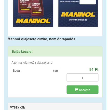
Mannol olajcsere címke, nem öntapadós
Saját készlet
Azonnal elérhető saját raktárról
91 Ft
Buda
van
Kosárba
VTSZ / KN: