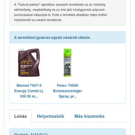
A "Tudunk jobbat!" ajánlóban szereplő termékeket az ár, minőség,
elérhetőség, megfelelőség és az érte járó hűségpontok súlyozott
pontozásával választjuk ki. Ezek a termékek általában teljes értékű
helyettesítői az eredeti terméknek.
A termékkel gyakran együtt vásárolt cikkek:
Mannol 7907-5
Petec 70060
Energy Combi LL
Bremsenreiniger
5W-30 m...
Spray, pr...
Leírás
Helyettesítők
Más kiszerelés
Gyártó:
MANNOL