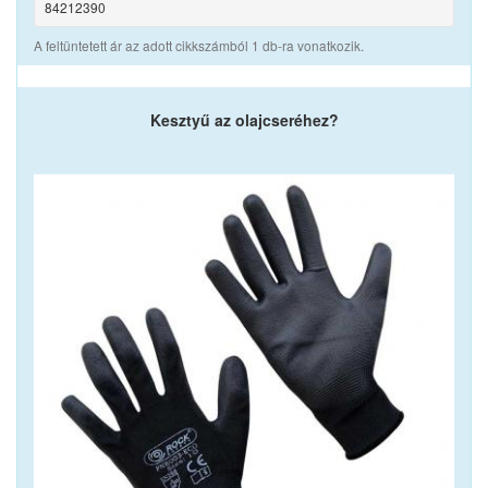
84212390
A feltüntetett ár az adott cikkszámból 1 db-ra vonatkozik.
Kesztyű az olajcseréhez?