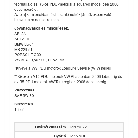
februárjáig és R5-ös PDU-motorjai a Touareg modellben 2006
decemberéig.
Az olaj kamionokban és hasonló nehéz járművekben való
használatra nem alkalmas!
Jóváhagyások és minősítések:
API SN
ACEA C3
BMW LL-04
MB 229.51
PORSCHE C30
VW 504.00,507.00, TL 52 195
*Kivéve a VW PDU motorok LongLife Service (WIV) nélkül
**Kivéve a V10 PDU motorok VW Phaetonban 2006 februárig és
az R5 PDU motorok VW Touaregben 2006 decemberig
Viszkozitás:
SAE 5W-30
Kiszerelés:
1 liter
Gyártói cikkszám:
MN7907-1
Gyártó:
MANNOL