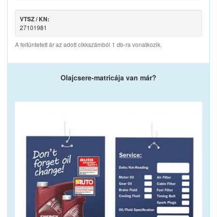
VTSZ / KN:
27101981
A feltüntetett ár az adott cikkszámból 1 db-ra vonatkozik.
Olajcsere-matricája van már?