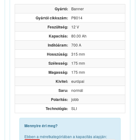
Gyártó:
Banner
Gyártói cikkszám:
P8014
Feszültség:
12 V
Kapacitás:
80.00 Ah
Indítóáram:
700 A
Hosszúság:
315 mm
Szélesség:
175 mm
Magasság:
175 mm
Kivitel:
európai
Saru:
normál
Polaritás:
jobb
Technológia:
SLI
Mennyire éri meg?
Ebben a méretkategóriában a kapacitás alapján: