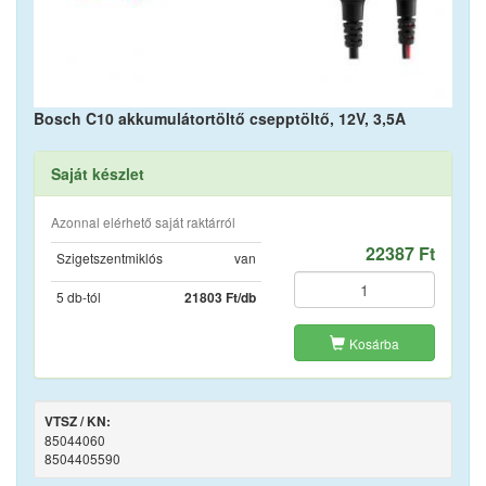
Bosch C10 akkumulátortöltő csepptöltő, 12V, 3,5A
Saját készlet
Azonnal elérhető saját raktárról
22387 Ft
Szigetszentmiklós
van
5 db-tól
21803 Ft/db
Kosárba
VTSZ / KN:
85044060
8504405590