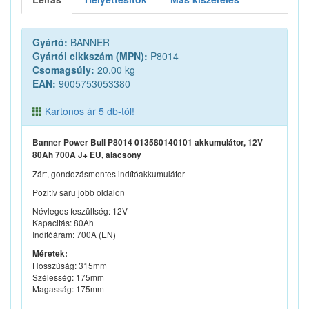
Gyártó:
BANNER
Gyártói cikkszám (MPN):
P8014
Csomagsúly:
20.00 kg
EAN:
9005753053380
Kartonos ár 5 db-tól!
Banner Power Bull P8014 013580140101 akkumulátor, 12V
80Ah 700A J+ EU, alacsony
Zárt, gondozásmentes indítóakkumulátor
Pozitív saru jobb oldalon
Névleges feszültség: 12V
Kapacitás: 80Ah
Inditóáram: 700A (EN)
Méretek:
Hosszúság: 315mm
Szélesség: 175mm
Magasság: 175mm