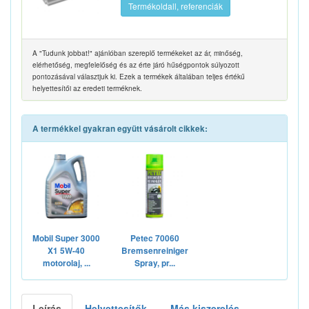
Termékoldall, referenciák
A "Tudunk jobbat!" ajánlóban szereplő termékeket az ár, minőség,
elérhetőség, megfelelőség és az érte járó hűségpontok súlyozott
pontozásával választjuk ki. Ezek a termékek általában teljes értékű
helyettesítői az eredeti terméknek.
A termékkel gyakran együtt vásárolt cikkek:
Mobil Super 3000
Petec 70060
X1 5W-40
Bremsenreiniger
motorolaj, ...
Spray, pr...
Leírás
Helyettesítők
Más kiszerelés