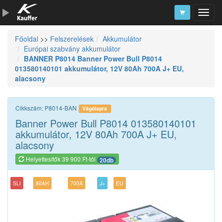
Főoldal
>>
Felszerelések
Akkumulátor
Szerszámkatalógus
Európai szabvány akkumulátor
BANNER P8014 Banner Power Bull P8014
Kosár
013580140101 akkumulátor, 12V 80Ah 700A J+ EU,
Alkatrészek
alacsony
Cikkszám: P8014-BAN
Vágólapra
Banner Power Bull P8014 013580140101
akkumulátor, 12V 80Ah 700A J+ EU,
alacsony
Helyettesítők 39 900 Ft-tól
20db
SLI
80AH
700A
J+
EU