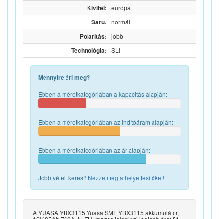
Kivitel:
európai
Saru:
normál
Polaritás:
jobb
Technológia:
SLI
Mennyire éri meg?
Ebben a méretkategóriában a kapacitás alapján:
Ebben a méretkategóriában az indítóáram alapján:
Ebben a méretkategóriában az ár alapján:
Jobb vételt keres?
Nézze meg a helyettesítőket!
A YUASA YBX3115 Yuasa SMF YBX3115 akkumulátor,
12V 85Ah 760A J+ EU, magas jelenlegi legjobb ára: 51