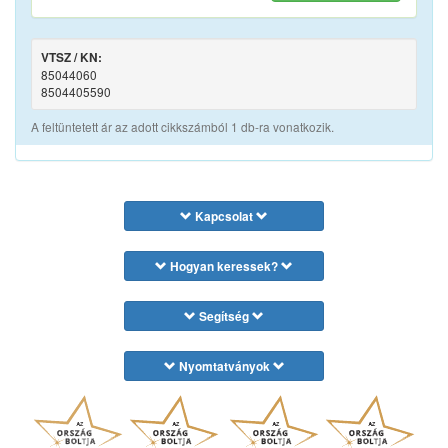
VTSZ / KN:
85044060
8504405590
A feltüntetett ár az adott cikkszámból 1 db-ra vonatkozik.
Kapcsolat
Hogyan keressek?
Segítség
Nyomtatványok