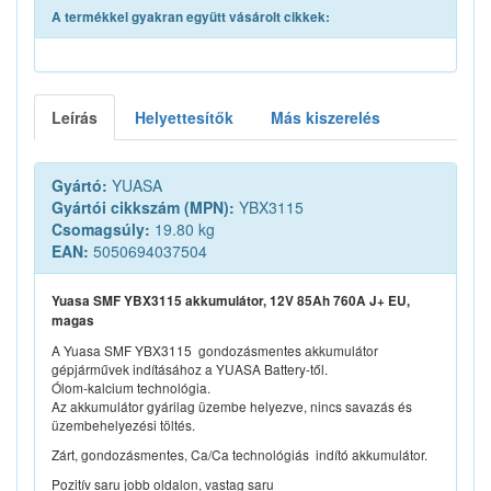
A termékkel gyakran együtt vásárolt cikkek:
Leírás
Helyettesítők
Más kiszerelés
Gyártó:
YUASA
Gyártói cikkszám (MPN):
YBX3115
Csomagsúly:
19.80 kg
EAN:
5050694037504
Yuasa SMF YBX3115 akkumulátor, 12V 85Ah 760A J+ EU,
magas
A Yuasa SMF YBX3115 gondozásmentes akkumulátor
gépjárművek indításához a YUASA Battery-től.
Ólom-kalcium technológia.
Az akkumulátor gyárilag üzembe helyezve, nincs savazás és
üzembehelyezési töltés.
Zárt, gondozásmentes, Ca/Ca technológiás indító akkumulátor.
Pozitív saru jobb oldalon, vastag saru