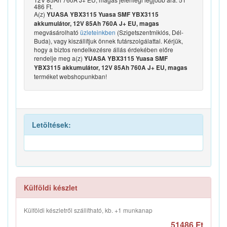
486 Ft.
A(z)
YUASA YBX3115 Yuasa SMF YBX3115
akkumulátor, 12V 85Ah 760A J+ EU, magas
megvásárolható
üzleteinkben
(Szigetszentmiklós, Dél-
Buda), vagy kiszállítjuk önnek futárszolgálattal. Kérjük,
hogy a biztos rendelkezésre állás érdekében előre
rendelje meg a(z)
YUASA YBX3115 Yuasa SMF
YBX3115 akkumulátor, 12V 85Ah 760A J+ EU, magas
terméket webshopunkban!
Letöltések:
Külföldi készlet
Külföldi készletről szállítható, kb. +1 munkanap
51486 Ft