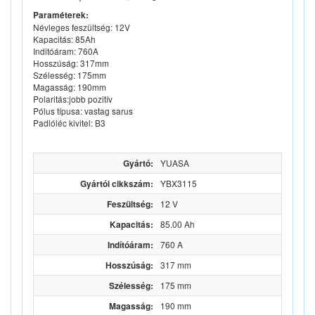
Paraméterek:
Névleges feszültség: 12V
Kapacitás: 85Ah
Inditóáram: 760A
Hosszúság: 317mm
Szélesség: 175mm
Magasság: 190mm
Polaritás:jobb pozitív
Pólus típusa: vastag sarus
Padlóléc kivitel: B3
Gyártó:
YUASA
Gyártói cikkszám:
YBX3115
Feszültség:
12 V
Kapacitás:
85.00 Ah
Indítóáram:
760 A
Hosszúság:
317 mm
Szélesség:
175 mm
Magasság:
190 mm