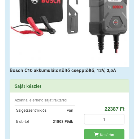
Bosch C10 akkumulátortöltő csepptöltő, 12V, 3,5A
Saját készlet
Azonnal elérhető saját raktárról
22387 Ft
Szigetszentmiklós
van
5 db-tól
21803 Ft/db
Kosárba