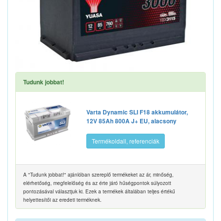
Tudunk jobbat!
Varta Dynamic SLI F18 akkumulátor,
12V 85Ah 800A J+ EU, alacsony
Termékoldall, referenciák
A "Tudunk jobbat!" ajánlóban szereplő termékeket az ár, minőség,
elérhetőség, megfelelőség és az érte járó hűségpontok súlyozott
pontozásával választjuk ki. Ezek a termékek általában teljes értékű
helyettesítői az eredeti terméknek.