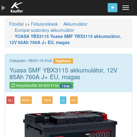
Főoldal
>>
Felszerelések
Akkumulátor
Szerszámkatalógus
Európai szabvány akkumulátor
YUASA YBX3115 Yuasa SMF YBX3115 akkumulátor,
Kosár
12V 85Ah 760A J+ EU, magas
Alkatrészek
Cikkszám: YBX3115-YUA
Vágólapra
Yuasa SMF YBX3115 akkumulátor, 12V
85Ah 760A J+ EU, magas
Helyettesítők 39 900 Ft-tól
19db
SLI
85AH
760A
J+
EU