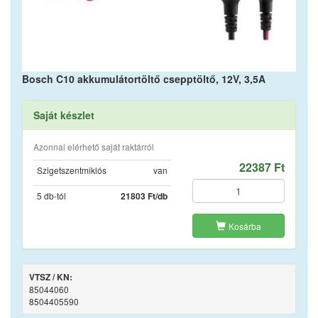
Bosch C10 akkumulátortöltő csepptöltő, 12V, 3,5A
Saját készlet
Azonnal elérhető saját raktárról
22387 Ft
Szigetszentmiklós
van
5 db-tól
21803 Ft/db
Kosárba
VTSZ / KN:
85044060
8504405590