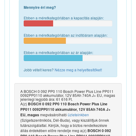
Mennyire éri meg?
Ebben a méretkategóriában a kapacitás alapján:
Ebben a méretkategóriában az indítóáram alapján:
Ebben a méretkategóriában az ár alapján:
Jobb vételt keres?
Nézze meg a helyettesítőket!
A BOSCH 0 092 PP0 110 Bosch Power Plus Line PP011
0092PP0110 akkumulátor, 12V 85Ah 740A J+ EU, magas
jelenlegi legjobb ára: 61 616 Ft.
A(z)
BOSCH 0 092 PP0 110 Bosch Power Plus Line
PP011 0092PP0110 akkumulátor, 12V 85Ah 740A J+
megvásárolható
üzleteinkben
EU, magas
(Szigetszentmiklós, Dél-Buda), vagy kiszállítjuk önnek
futárszolgálattal. Kérjük, hogy a biztos rendelkezésre
állás érdekében előre rendelje meg a(z)
BOSCH 0 092