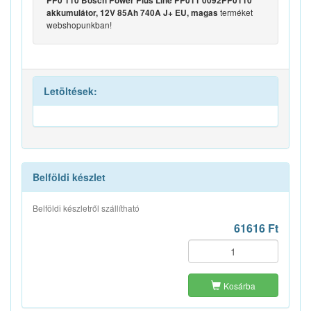
PP0 110 Bosch Power Plus Line PP011 0092PP0110
terméket
akkumulátor, 12V 85Ah 740A J+ EU, magas
webshopunkban!
Letöltések:
Belföldi készlet
Belföldi készletről szállítható
61616 Ft
Kosárba