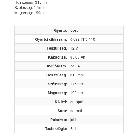
Hosszúság: 315mm
Szélesség: 175mm
Magasság: 190mm
Gyártó:
Bosch
Gyártói cikkszám:
0 092 PP0 110
Feszültség:
12 V
Kapacitás:
85.00 Ah
Indítóáram:
740 A
Hosszúság:
315 mm
Szélesség:
175 mm
Magasság:
190 mm
Kivitel:
európai
Saru:
normál
Polaritás:
jobb
Technológia:
SLI