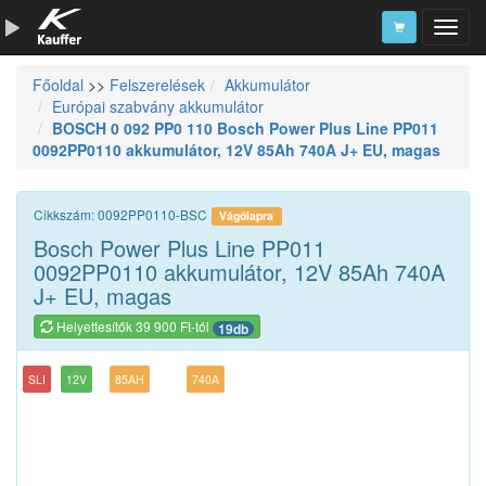
Főoldal
>>
Felszerelések
Akkumulátor
Szerszámkatalógus
Európai szabvány akkumulátor
BOSCH 0 092 PP0 110 Bosch Power Plus Line PP011
Kosár
0092PP0110 akkumulátor, 12V 85Ah 740A J+ EU, magas
Alkatrészek
Cikkszám: 0092PP0110-BSC
Vágólapra
Bosch Power Plus Line PP011
0092PP0110 akkumulátor, 12V 85Ah 740A
J+ EU, magas
Helyettesítők 39 900 Ft-tól
19db
SLI
12V
85AH
740A