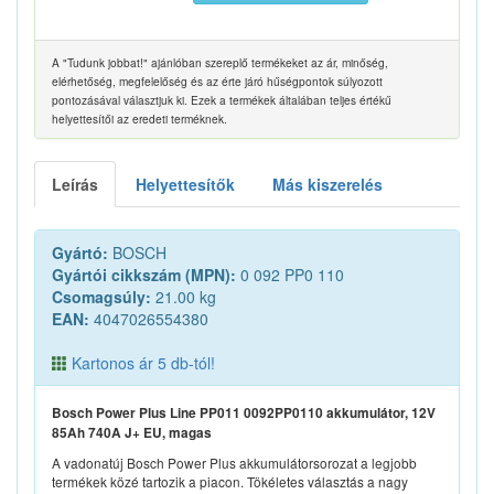
A "Tudunk jobbat!" ajánlóban szereplő termékeket az ár, minőség,
elérhetőség, megfelelőség és az érte járó hűségpontok súlyozott
pontozásával választjuk ki. Ezek a termékek általában teljes értékű
helyettesítői az eredeti terméknek.
Leírás
Helyettesítők
Más kiszerelés
Gyártó:
BOSCH
Gyártói cikkszám (MPN):
0 092 PP0 110
Csomagsúly:
21.00 kg
EAN:
4047026554380
Kartonos ár 5 db-tól!
Bosch Power Plus Line PP011 0092PP0110 akkumulátor, 12V
85Ah 740A J+ EU, magas
A vadonatúj Bosch Power Plus akkumulátorsorozat a legjobb
termékek közé tartozik a piacon. Tökéletes választás a nagy