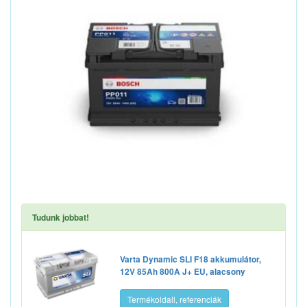
Tudunk jobbat!
Varta Dynamic SLI F18 akkumulátor,
12V 85Ah 800A J+ EU, alacsony
Termékoldall, referenciák