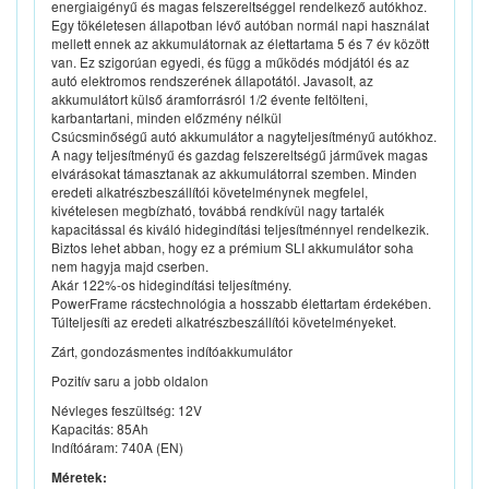
energiaigényű és magas felszereltséggel rendelkező autókhoz.
Egy tökéletesen állapotban lévő autóban normál napi használat
mellett ennek az akkumulátornak az élettartama 5 és 7 év között
van. Ez szigorúan egyedi, és függ a működés módjától és az
autó elektromos rendszerének állapotától. Javasolt, az
akkumulátort külső áramforrásról 1/2 évente feltölteni,
karbantartani, minden előzmény nélkül
Csúcsminőségű autó akkumulátor a nagyteljesítményű autókhoz.
A nagy teljesítményű és gazdag felszereltségű járművek magas
elvárásokat támasztanak az akkumulátorral szemben. Minden
eredeti alkatrészbeszállítói követelménynek megfelel,
kivételesen megbízható, továbbá rendkívül nagy tartalék
kapacitással és kiváló hidegindítási teljesítménnyel rendelkezik.
Biztos lehet abban, hogy ez a prémium SLI akkumulátor soha
nem hagyja majd cserben.
Akár 122%-os hidegindítási teljesítmény.
PowerFrame rácstechnológia a hosszabb élettartam érdekében.
Túlteljesíti az eredeti alkatrészbeszállítói követelményeket.
Zárt, gondozásmentes indítóakkumulátor
Pozitív saru a jobb oldalon
Névleges feszültség: 12V
Kapacitás: 85Ah
Indítóáram: 740A (EN)
Méretek: