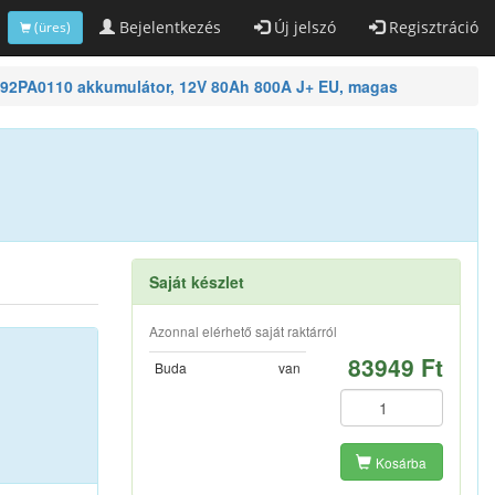
Bejelentkezés
Új jelszó
Regisztráció
(üres)
92PA0110 akkumulátor, 12V 80Ah 800A J+ EU, magas
Saját készlet
Azonnal elérhető saját raktárról
83949 Ft
Buda
van
Kosárba