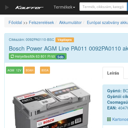
Termékek
Főoldal
>>
Felszerelések
Akkumulátor
Európai szabvány akk
Szerszámkatalógus
Kosár
Cikkszám: 0092PA0110-BSC
Vágólapra
Alkatrészek
Bosch Power AGM Line PA011 0092PA0110 ak
Helyettesítők 63 801 Ft-tól
5db
AGM
12V
80AH
800A
Leírás
Gyártó:
BO
Gyártói ci
Csomagsú
EAN:
4047
Kartonos 