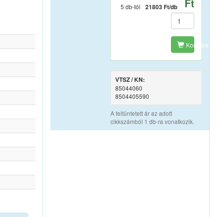
Ft
5 db-tól
21803 Ft/db
Kosárba
VTSZ / KN:
85044060
8504405590
A feltüntetett ár az adott
cikkszámból 1 db-ra vonatkozik.