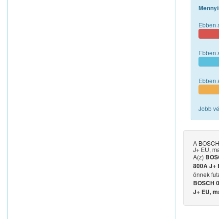
Mennyi
Ebben a
Ebben a
Ebben a
Jobb vé
A BOSCH 
J+ EU, ma
A(z)
BOSC
800A J+ 
önnek fut
BOSCH 0 
J+ EU, m