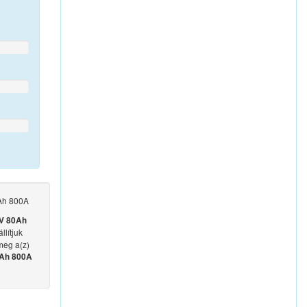
Ah 800A
V 80Ah
llítjuk
meg a(z)
0Ah 800A