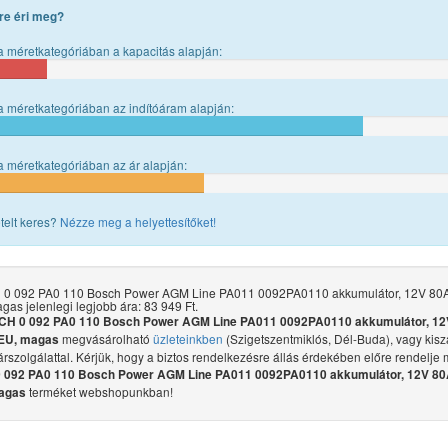
re éri meg?
 méretkategóriában a kapacitás alapján:
 méretkategóriában az indítóáram alapján:
 méretkategóriában az ár alapján:
telt keres?
Nézze meg a helyettesítőket!
0 092 PA0 110 Bosch Power AGM Line PA011 0092PA0110 akkumulátor, 12V 80
gas jelenlegi legjobb ára: 83 949 Ft.
H 0 092 PA0 110 Bosch Power AGM Line PA011 0092PA0110 akkumulátor, 12
megvásárolható
üzleteinkben
(Szigetszentmiklós, Dél-Buda), vagy kiszá
EU, magas
árszolgálattal. Kérjük, hogy a biztos rendelkezésre állás érdekében előre rendelje 
092 PA0 110 Bosch Power AGM Line PA011 0092PA0110 akkumulátor, 12V 8
terméket webshopunkban!
agas