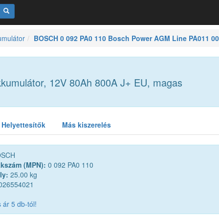
umulátor
BOSCH 0 092 PA0 110 Bosch Power AGM Line PA011 00
kumulátor, 12V 80Ah 800A J+ EU, magas
Helyettesítők
Más kiszerelés
SCH
kkszám (MPN):
0 092 PA0 110
ly:
25.00 kg
026554021
ár 5 db-tól!