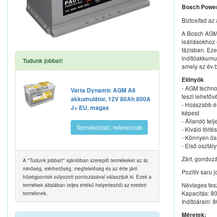
Bosch Power
Biztosítsd az
A Bosch AGM 
leállásokhoz 
fázisban. Eze
indítóakkumu
Tudunk jobbat!
amely az év 
Előnyök
- AGM techno
Varta Dynamic AGM A6
teszi lehetőv
akkumulátor, 12V 80Ah 800A
- Hosszabb é
J+ EU, magas
képest
- Állandó tel
Termékoldall, referenciák
- Kiváló tölt
- Könnyen ös
- Első osztá
Zárt, gondoz
A "Tudunk jobbat!" ajánlóban szereplő termékeket az ár,
minőség, elérhetőség, megfelelőség és az érte járó
Pozitív saru 
hűségpontok súlyozott pontozásával választjuk ki. Ezek a
Névleges fes
termékek általában teljes értékű helyettesítői az eredeti
Kapacitás: 8
terméknek.
Indítóáram: 
Méretek: