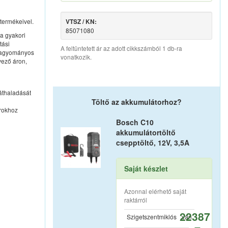
termékeivel.
VTSZ / KN:
85071080
a gyakori
tási
A feltüntetett ár az adott cikkszámból 1 db-ra
a hagyományos
vonatkozik.
vező áron,
áthaladását
Töltő az akkumulátorhoz?
orokhoz
Bosch C10
akkumulátortöltő
csepptöltő, 12V, 3,5A
Saját készlet
Azonnal elérhető saját
raktárról
22387
Szigetszentmiklós
van