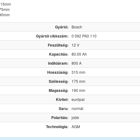
 315mm
175mm
190mm
Gyártó:
Bosch
Gyártói cikkszám:
0 092 PA0 110
Feszültség:
12 V
Kapacitás:
80.00 Ah
Indítóáram:
800 A
Hosszúság:
315 mm
Szélesség:
175 mm
Magasság:
190 mm
Kivitel:
európai
Saru:
normál
Polaritás:
jobb
Technológia:
AGM