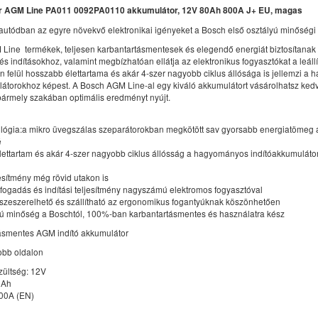
 AGM Line PA011 0092PA0110 akkumulátor, 12V 80Ah 800A J+ EU, magas
 autódban az egyre növekvő elektronikai igényeket a Bosch első osztályú minőségi 
Line termékek, teljesen karbantartásmentesek és elegendő energiát biztosítanak 
és indításokhoz, valamint megbízhatóan ellátja az elektronikus fogyasztókat a leállí
n felül hosszabb élettartama és akár 4-szer nagyobb ciklus állósága is jellemzi 
látorokhoz képest. A Bosch AGM Line-al egy kiváló akkumulátort vásárolhatsz ked
bármely szakában optimális eredményt nyújt.
lógia:a mikro üvegszálas szeparátorokban megkötött sav gyorsabb energiatömeg 
é
lettartam és akár 4-szer nagyobb ciklus állósság a hagyományos indítóakkumulát
jesítmény még rövid utakon is
ésfogadás és indítási teljesítmény nagyszámú elektromos fogyasztóval
szeszerelhető és szállítható az ergonomikus fogantyúknak köszönhetően
lyú minőség a Boschtól, 100%-ban karbantartásmentes és használatra kész
ásmentes AGM indító akkumulátor
jobb oldalon
zültség: 12V
0Ah
800A (EN)