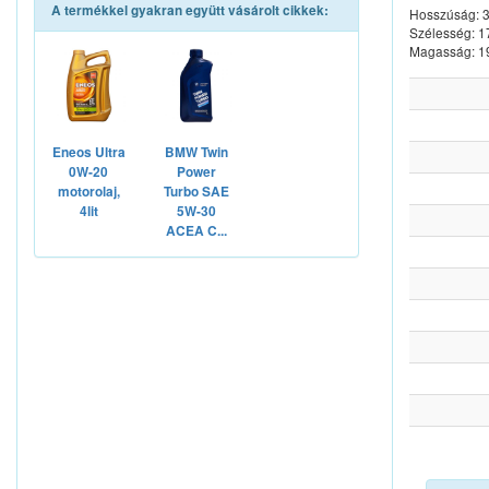
A termékkel gyakran együtt vásárolt cikkek:
Hosszúság:
Szélesség: 
Magasság: 
Eneos Ultra
BMW Twin
0W-20
Power
motorolaj,
Turbo SAE
4lit
5W-30
ACEA C...