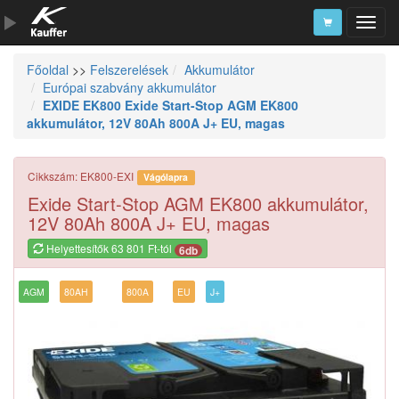
Főoldal
>>
Felszerelések
Akkumulátor
Szerszámkatalógus
Európai szabvány akkumulátor
EXIDE EK800 Exide Start-Stop AGM EK800
Kosár
akkumulátor, 12V 80Ah 800A J+ EU, magas
Alkatrészek
Cikkszám: EK800-EXI
Vágólapra
Exide Start-Stop AGM EK800 akkumulátor,
12V 80Ah 800A J+ EU, magas
Helyettesítők 63 801 Ft-tól
6db
AGM
80AH
800A
EU
J+