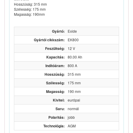
Hosszúság: 315 mm
Szélesség: 175 mm
Magasság: 190mm
Gyártó:
Exide
Gyártói cikkszám:
EK800
Feszültség:
12 V
Kapacitás:
80.00 Ah
Indítóáram:
800 A
Hosszúság:
315 mm
Szélesség:
175 mm
Magasság:
190 mm
Kivitel:
európai
Saru:
normál
Polaritás:
jobb
Technológia:
AGM