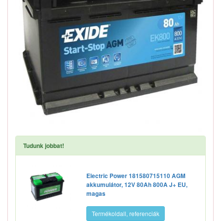
Tudunk jobbat!
Electric Power 181580715110 AGM
akkumulátor, 12V 80Ah 800A J+ EU,
magas
Termékoldall, referenciák