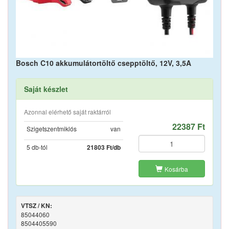
Bosch C10 akkumulátortöltő csepptöltő, 12V, 3,5A
Saját készlet
Azonnal elérhető saját raktárról
22387 Ft
Szigetszentmiklós
van
5 db-tól
21803 Ft/db
Kosárba
VTSZ / KN:
85044060
8504405590