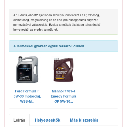
A "Tudunk jobbat!" ajánlóban szereplő termékeket az ár, minőség,
elérhetőség, megfelelőség és az érte járó hűségpontok súlyozott
pontozásával választjuk ki. Ezek a termékek általában teljes értékű
helyettesítői az eredeti terméknek.
A termékkel gyakran együtt vásárolt cikkek:
Ford Formula F
Mannol 7701-4
5W-30 motorolaj,
Energy Formula
WSS-M...
OP 5W-30...
Leírás
Helyettesítők
Más kiszerelés