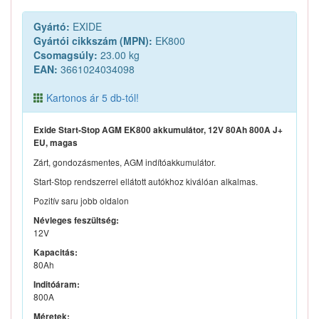
Gyártó:
EXIDE
Gyártói cikkszám (MPN):
EK800
Csomagsúly:
23.00 kg
EAN:
3661024034098
Kartonos ár 5 db-tól!
Exide Start-Stop AGM EK800 akkumulátor, 12V 80Ah 800A J+
EU, magas
Zárt, gondozásmentes, AGM indítóakkumulátor.
Start-Stop rendszerrel ellátott autókhoz kiválóan alkalmas.
Pozitív saru jobb oldalon
Névleges feszültség:
12V
Kapacitás:
80Ah
Inditóáram:
800A
Méretek: