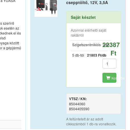
z a YUASA
csepptöltő, 12V, 3,5A
Saját készlet
 szerinti
ok esetén az
Azonnal elérhető saját
zkednek el és
raktárról
első
22387
nyaga között
Szigetszentmiklós
van
or a gépjármű
Ft
5 db-tól
21803 Ft/db
Kosárba
VTSZ / KN:
85044060
8504405590
A feltüntetett ár az adott
cikkszámból 1 db-ra vonatkozik.