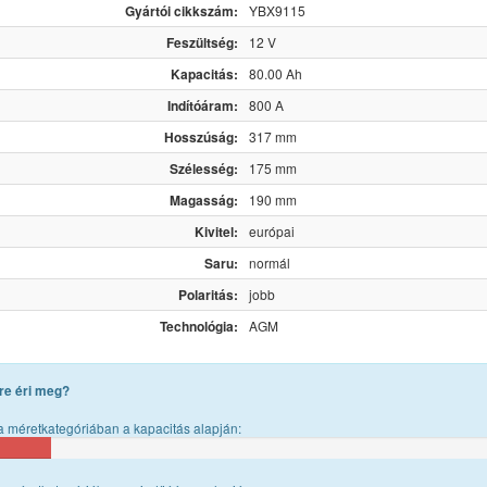
Gyártói cikkszám:
YBX9115
Feszültség:
12 V
Kapacitás:
80.00 Ah
Indítóáram:
800 A
Hosszúság:
317 mm
Szélesség:
175 mm
Magasság:
190 mm
Kivitel:
európai
Saru:
normál
Polaritás:
jobb
Technológia:
AGM
re éri meg?
 méretkategóriában a kapacitás alapján: