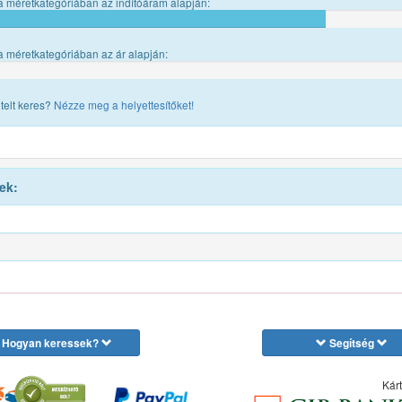
 méretkategóriában az indítóáram alapján:
 méretkategóriában az ár alapján:
telt keres?
Nézze meg a helyettesítőket!
ek:
Hogyan keressek?
Segítség
Kárt