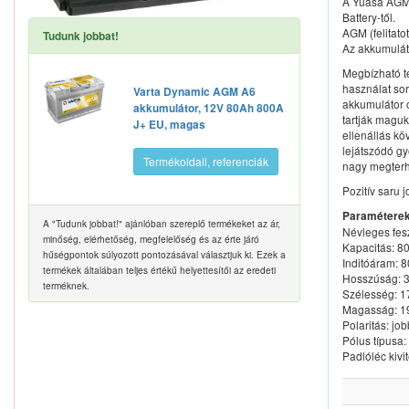
A Yuasa AGM
Battery-től.
AGM (felitato
Tudunk jobbat!
Az akkumulát
Megbízható te
használat sor
Varta Dynamic AGM A6
akkumulátor 
akkumulátor, 12V 80Ah 800A
tartják magu
J+ EU, magas
ellenállás k
lejátszódó g
Termékoldall, referenciák
nagy megterh
Pozitív saru 
Paraméterek
A "Tudunk jobbat!" ajánlóban szereplő termékeket az ár,
Névleges fes
minőség, elérhetőség, megfelelőség és az érte járó
Kapacitás: 8
hűségpontok súlyozott pontozásával választjuk ki. Ezek a
Inditóáram: 
termékek általában teljes értékű helyettesítői az eredeti
Hosszúság:
terméknek.
Szélesség: 
Magasság: 
Polaritás: job
Pólus típusa:
Padlóléc kivit