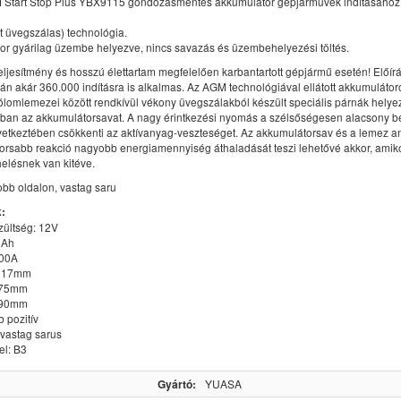
 Start Stop Plus YBX9115 gondozásmentes akkumulátor gépjárművek indításáho
tt üvegszálas) technológia.
or gyárilag üzembe helyezve, nincs savazás és üzembehelyezési töltés.
ljesítmény és hosszú élettartam megfelelően karbantartott gépjármű esetén! Előírás
án akár 360.000 indításra is alkalmas. Az AGM technológiával ellátott akkumulátor
ólomlemezei között rendkívül vékony üvegszálakból készült speciális párnák helye
kban az akkumulátorsavat. A nagy érintkezési nyomás a szélsőségesen alacsony b
övetkeztében csökkenti az aktívanyag-veszteséget. Az akkumulátorsav és a lemez a
yorsabb reakció nagyobb energiamennyiség áthaladását teszi lehetővé akkor, amik
elésnek van kitéve.
jobb oldalon, vastag saru
:
zültség: 12V
0Ah
800A
 317mm
175mm
190mm
b pozitív
 vastag sarus
el: B3
Gyártó:
YUASA