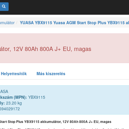
umulátor
YUASA YBX9115 Yuasa AGM Start Stop Plus YBX9115 ak
átor, 12V 80Ah 800A J+ EU, magas
Helyettesítők
Más kiszerelés
ASA
kkszám (MPN):
YBX9115
ly:
23.20 kg
694029172
tart Stop Plus YBX9115 akkumulátor, 12V 80Ah 800A J+ EU, magas