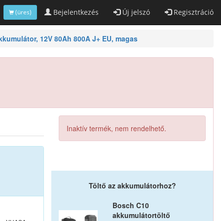
Bejelentkezés
Új jelszó
Regisztráció
(üres)
kumulátor, 12V 80Ah 800A J+ EU, magas
Inaktív termék, nem rendelhető.
Töltő az akkumulátorhoz?
Bosch C10
akkumulátortöltő