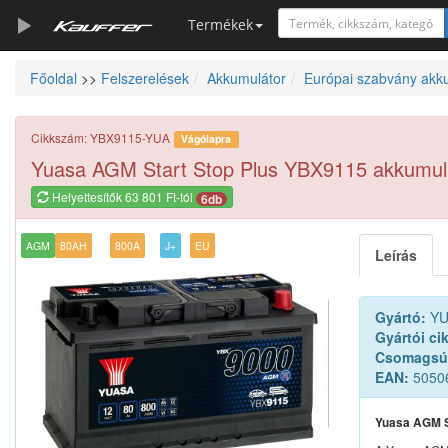
Termékek
Főoldal
>>
Felszerelések
Akkumulátor
Európai szabvány akk
Szerszámkatalógus
Kosár
Cikkszám: YBX9115-YUA
Vágólapra
Alkatrészek
Yuasa AGM Start Stop Plus YBX9115 akkumul
Helyettesítők 63 801 Ft-tól
6db
AGM
80AH
800A
J+
EU
Leírás
Gyártó:
YU
Gyártói ci
Csomagsú
EAN:
5050
Yuasa AGM S