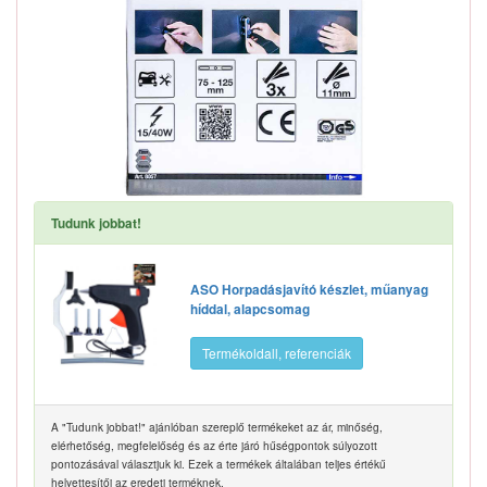
Tudunk jobbat!
ASO Horpadásjavító készlet, műanyag
híddal, alapcsomag
Termékoldall, referenciák
A "Tudunk jobbat!" ajánlóban szereplő termékeket az ár, minőség,
elérhetőség, megfelelőség és az érte járó hűségpontok súlyozott
pontozásával választjuk ki. Ezek a termékek általában teljes értékű
helyettesítői az eredeti terméknek.