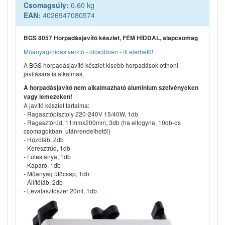
Csomagsúly:
0.60 kg
EAN:
4026947080574
BGS 8057 Horpadásjavító készlet, FÉM HÍDDAL, alapcsomag
Műanyag-hidas verzió - olcsóbban - itt elérhető!
A BGS horpadásjavító készlet kisebb horpadások otthoni
javítására is alkalmas,
A horpadásjavító nem alkalmazható alumínium szelvényeken
vagy lemezeken!
A javító készlet tartalma:
- Ragasztópisztoly 220-240V 15/40W, 1db
- Ragasztórúd, 11mmx200mm, 3db (ha elfogyna, 10db-os
csomagokban utánrendelhető!)
- Húzóláb, 2db
- Keresztrúd, 1db
- Füles anya, 1db
- Kaparó, 1db
- Műanyag ütőcsap, 1db
- Állítóláb, 2db
- Leválasztószer 20ml, 1db