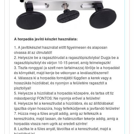
A horpadás javító készlet használata:
1. A javítókészlet használat előtt figyelmesen és alaposan
olvassa át az útmutatót!
2. Helyezze be a ragasztórudat a ragasztópisztolyba! Dugja be a
ragasztópisztolyt és várjon 10-15 percet, amíg felmelegszik!
3. Tiszta ronggyal (a szett nem tartalmazza) törölje le a horpadást
és környékét, majd kenje be vékonyan a leválasztószerrel!
4. Válassza ki a horpadás formájától függően a kerek vagy a
hosszúkás húzólábat, és nyomjon a felületére ragasztót a
pisztollyal!
5. Helyezze a húzólábat a horpadás közepére, és tartsa ott tíz
másodpercig! FONTOS: Ne nyomja erővel a felületre!
6. Helyezze fel a keresztrudat a húzólábra, és az állítólábakat
igazítsa olyan hosszúra, hogy felfelküdjenek a javítandó felületre!
7. Húzza meg a füles anyát addig, amíg az felfekszik a
keresztrúdra, majd lassan, de határozottan tekerje addig, amíg a
horpadás vissza nem ugrik az eredeti szintre!
8. Lazítsa le a füles anyát, távolítsa el a keresztrudat, majd a
húzólábat is!