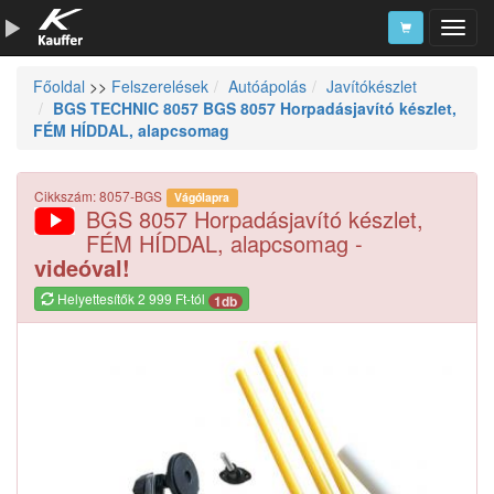
Főoldal
>>
Felszerelések
Autóápolás
Javítókészlet
Szerszámkatalógus
BGS TECHNIC 8057 BGS 8057 Horpadásjavító készlet,
FÉM HÍDDAL, alapcsomag
Kosár
Alkatrészek
Cikkszám: 8057-BGS
Vágólapra
BGS 8057 Horpadásjavító készlet,
FÉM HÍDDAL, alapcsomag -
videóval!
Helyettesítők 2 999 Ft-tól
1db