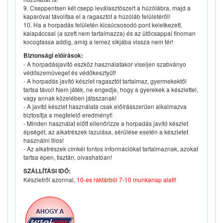
9. Cseppentsen két csepp leválasztószert a húzólábra, majd a
kaparóval távolítsa el a ragasztót a húzóláb felületéről!
10. Ha a horpadás felületén kicsúcsosodó pont keletkezett,
kalapáccsal (a szett nem tartalmazza) és az ütőcsappal finoman
kocogtassa addig, amíg a lemez síkjába vissza nem tér!
Biztonsági előírások:
- A horpadásjavító eszköz használatakor viseljen szabványo
védőszemüveget és védőkesztyűt!
- A horpadás javító készlet ragasztót tartalmaz, gyermekektől
tartsa távol! Nem játék, ne engedje, hogy a gyerekek a készlettel,
vagy annak közelében játsszanak!
- A javító készlet használata csak előírásszerűen alkalmazva
biztosítja a megfelelő eredményt!
- Minden használat előtt ellenőrizze a horpadás javító készlet
épségét, az alkatrészek lazulása, sérülése esetén a készletet
használni tilos!
- Az alkatrészek címkéi fontos információkat tartalmaznak, azokat
tartsa épen, tisztán, olvashatóan!
SZÁLLÍTÁSI IDŐ:
Készletről azonnal,
10-es raktárból 7-10 munkanap alatt!