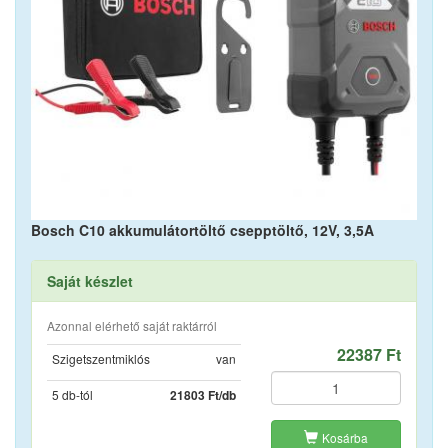
Bosch C10 akkumulátortöltő csepptöltő, 12V, 3,5A
Saját készlet
Azonnal elérhető saját raktárról
22387 Ft
Szigetszentmiklós
van
5 db-tól
21803 Ft/db
Kosárba