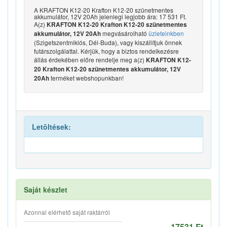
A KRAFTON K12-20 Krafton K12-20 szünetmentes
akkumulátor, 12V 20Ah jelenlegi legjobb ára: 17 531 Ft.
A(z)
KRAFTON K12-20 Krafton K12-20 szünetmentes
megvásárolható
üzleteinkben
akkumulátor, 12V 20Ah
(Szigetszentmiklós, Dél-Buda), vagy kiszállítjuk önnek
futárszolgálattal. Kérjük, hogy a biztos rendelkezésre
állás érdekében előre rendelje meg a(z)
KRAFTON K12-
20 Krafton K12-20 szünetmentes akkumulátor, 12V
terméket webshopunkban!
20Ah
Letöltések:
Saját készlet
Azonnal elérhető saját raktárról
17531 Ft