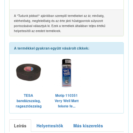
A "Tudunk jobbat!" ajánlóban szereplő termékeket az ár, minőség,
elérhetőség, megfelelőség és az érte járó hűségpontok súlyozott
pontozásával választjuk ki. Ezek a termékek általában teljes értékű
helyettesítői az eredeti terméknek.
A termékkel gyakran együtt vásárolt cikkek:
TESA
Motip 110351
bandázszalag,
Very Well Matt
ragasztószalag
fekete fe...
Leírás
Helyettesítők
Más kiszerelés