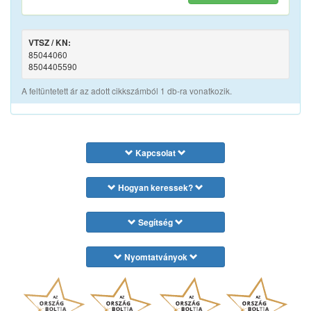
VTSZ / KN:
85044060
8504405590
A feltüntetett ár az adott cikkszámból 1 db-ra vonatkozik.
Kapcsolat
Hogyan keressek?
Segítség
Nyomtatványok