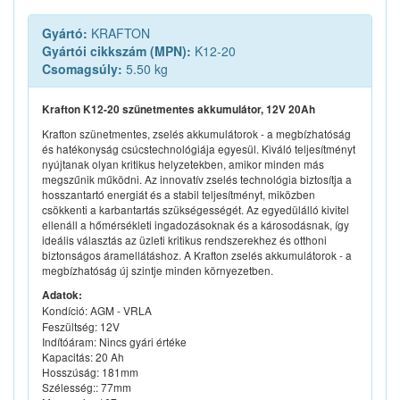
Gyártó:
KRAFTON
Gyártói cikkszám (MPN):
K12-20
Csomagsúly:
5.50 kg
Krafton K12-20 szünetmentes akkumulátor, 12V 20Ah
Krafton szünetmentes, zselés akkumulátorok - a megbízhatóság
és hatékonyság csúcstechnológiája egyesül. Kiváló teljesítményt
nyújtanak olyan kritikus helyzetekben, amikor minden más
megszűnik működni. Az innovatív zselés technológia biztosítja a
hosszantartó energiát és a stabil teljesítményt, miközben
csökkenti a karbantartás szükségességét. Az egyedülálló kivitel
ellenáll a hőmérsékleti ingadozásoknak és a károsodásnak, így
ideális választás az üzleti kritikus rendszerekhez és otthoni
biztonságos áramellátáshoz. A Krafton zselés akkumulátorok - a
megbízhatóság új szintje minden környezetben.
Adatok:
Kondíció:
AGM - VRLA
Feszültség: 12V
Indítóáram: Nincs gyári értéke
Kapacitás: 20 Ah
Hosszúság: 181mm
Szélesség:: 77mm