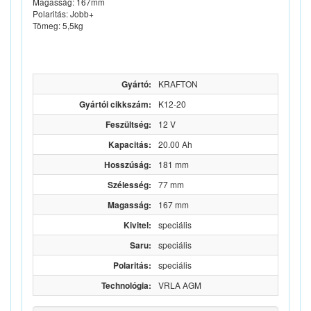
Magasság: 167mm
Polaritás: Jobb+
Tömeg: 5,5kg
Gyártó:
KRAFTON
Gyártói cikkszám:
K12-20
Feszültség:
12 V
Kapacitás:
20.00 Ah
Hosszúság:
181 mm
Szélesség:
77 mm
Magasság:
167 mm
Kivitel:
speciális
Saru:
speciális
Polaritás:
speciális
Technológia:
VRLA AGM