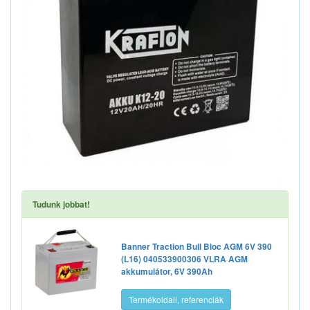
Tudunk jobbat!
Banner Traction Bull Bloc AGM 6V 390
(L16) 040533900306 VLRA AGM
akkumulátor, 6V 390Ah
Termékoldall, referenciák