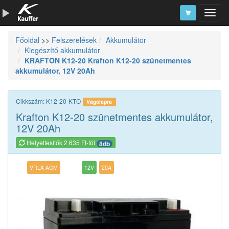
Főoldal
>>
Felszerelések
Akkumulátor
Szerszámkatalógus
Kiegészítő akkumulátor
KRAFTON K12-20 Krafton K12-20 szünetmentes
Kosár
akkumulátor, 12V 20Ah
Alkatrészek
Cikkszám: K12-20-KTO
Vágólapra
Krafton K12-20 szünetmentes akkumulátor,
12V 20Ah
Helyettesítők 2 635 Ft-tól
8db
VRLA AGM
12V
20A