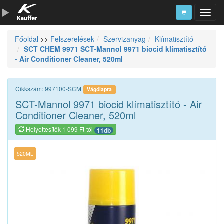
Főoldal
>>
Felszerelések
Szervizanyag
Klímatisztító
Szerszámkatalógus
SCT CHEM 9971 SCT-Mannol 9971 biocid klímatisztító
- Air Conditioner Cleaner, 520ml
Kosár
Alkatrészek
Cikkszám: 997100-SCM
Vágólapra
SCT-Mannol 9971 biocid klímatisztító - Air
Conditioner Cleaner, 520ml
Helyettesítők 1 099 Ft-tól
11db
520ML