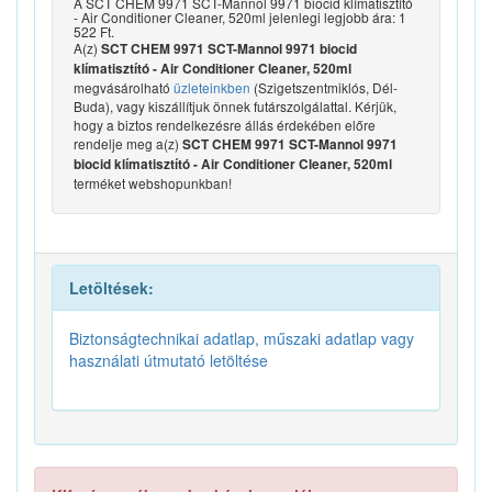
A SCT CHEM 9971 SCT-Mannol 9971 biocid klímatisztító
- Air Conditioner Cleaner, 520ml jelenlegi legjobb ára: 1
522 Ft.
A(z)
SCT CHEM 9971 SCT-Mannol 9971 biocid
klímatisztító - Air Conditioner Cleaner, 520ml
megvásárolható
üzleteinkben
(Szigetszentmiklós, Dél-
Buda), vagy kiszállítjuk önnek futárszolgálattal. Kérjük,
hogy a biztos rendelkezésre állás érdekében előre
rendelje meg a(z)
SCT CHEM 9971 SCT-Mannol 9971
biocid klímatisztító - Air Conditioner Cleaner, 520ml
terméket webshopunkban!
Letöltések:
Biztonságtechnikai adatlap, műszaki adatlap vagy
használati útmutató letöltése