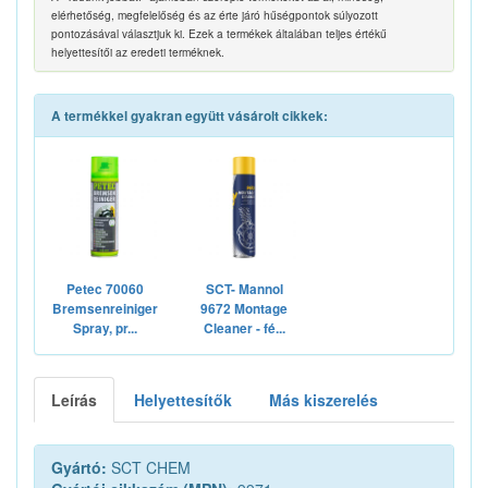
elérhetőség, megfelelőség és az érte járó hűségpontok súlyozott
pontozásával választjuk ki. Ezek a termékek általában teljes értékű
helyettesítői az eredeti terméknek.
A termékkel gyakran együtt vásárolt cikkek:
Petec 70060
SCT- Mannol
Bremsenreiniger
9672 Montage
Spray, pr...
Cleaner - fé...
Leírás
Helyettesítők
Más kiszerelés
Gyártó:
SCT CHEM