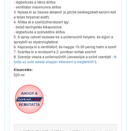
- légbefúvás a lábra állítva
- ventillátor maximumra állítva
3. Nyissa ki az összes ablakot! (a gőzök belélegzését kerülni kell
a teljes folyamat alatt!)
4. Állítsa át a szellőzőrendszert így:
- belső keringetés kikapcsolva
- légbefúvás a szélvédőre állítva
5. A spray csövét vezesse be a pollenszűrő helyére, és fújjon a
sprayből az elpárologtatóra!
6. Kapcsolja ki a ventillátort, és hagyja 15-30 percig hatni a szert!
7. Szárítsa ki a rendszert a 2. pontban leírtak szerint!
8. Szerelje vissza a pollenszűrőt! (Javasoljuk a szűrő cseréjét -
itt
tudja az autó adatai alapján kikeresni a megfelelőt
!)
Kiszerelés:
520 ml