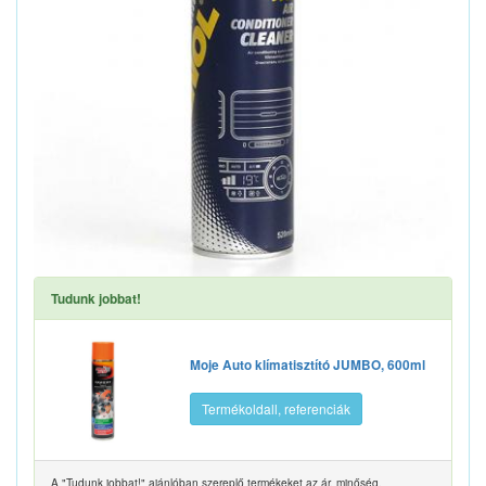
Tudunk jobbat!
Moje Auto klímatisztító JUMBO, 600ml
Termékoldall, referenciák
A "Tudunk jobbat!" ajánlóban szereplő termékeket az ár, minőség,