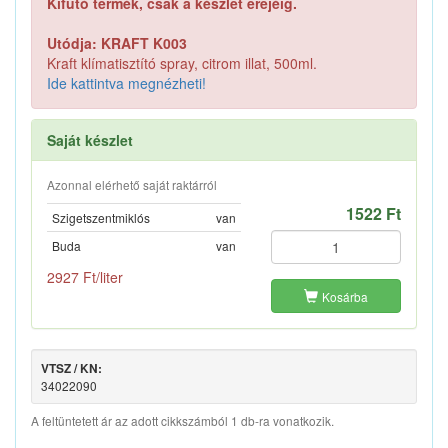
Kifutó termék, csak a készlet erejéig.
Utódja: KRAFT K003
Kraft klímatisztító spray, citrom illat, 500ml.
Ide kattintva megnézheti!
Saját készlet
Azonnal elérhető saját raktárról
1522 Ft
Szigetszentmiklós
van
Buda
van
2927 Ft/liter
Kosárba
VTSZ / KN:
34022090
A feltüntetett ár az adott cikkszámból 1 db-ra vonatkozik.