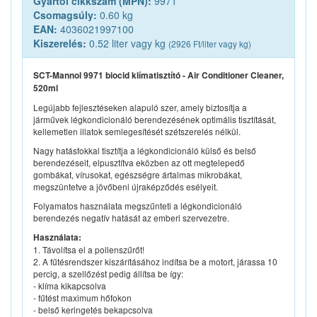
Gyártói cikkszám (MPN):
9971
Csomagsúly:
0.60 kg
EAN:
4036021997100
Kiszerelés:
0.52 liter vagy kg
(2926 Ft/liter vagy kg)
SCT-Mannol 9971 biocid klímatisztító - Air Conditioner Cleaner,
520ml
Legújabb fejlesztéseken alapuló szer, amely biztosítja a
járművek légkondicionáló berendezésének optimális tisztítását,
kellemetlen illatok semlegesítését szétszerelés nélkül.
Nagy hatásfokkal tisztítja a légkondicionáló külső és belső
berendezéseit, elpusztítva eközben az ott megtelepedő
gombákat, vírusokat, egészségre ártalmas mikrobákat,
megszüntetve a jövőbeni újraképződés esélyeit.
Folyamatos használata megszűnteti a légkondicionáló
berendezés negatív hatását az emberi szervezetre.
Használata:
1. Távolítsa el a pollenszűrőt!
2. A fűtésrendszer kiszárításához indítsa be a motort, járassa 10
percig, a szellőzést pedig állítsa be így:
- klíma kikapcsolva
- fűtést maximum hőfokon
- belső keringetés bekapcsolva