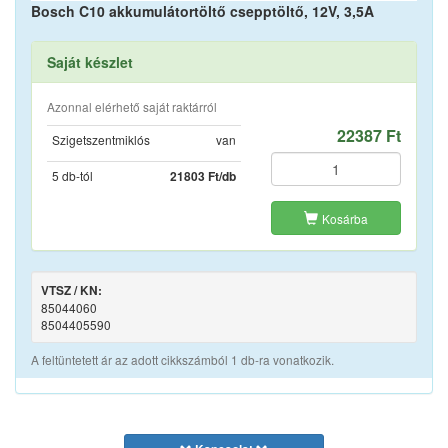
Bosch C10 akkumulátortöltő csepptöltő, 12V, 3,5A
Saját készlet
Azonnal elérhető saját raktárról
22387 Ft
Szigetszentmiklós
van
5 db-tól
21803 Ft/db
Kosárba
VTSZ / KN:
85044060
8504405590
A feltüntetett ár az adott cikkszámból 1 db-ra vonatkozik.