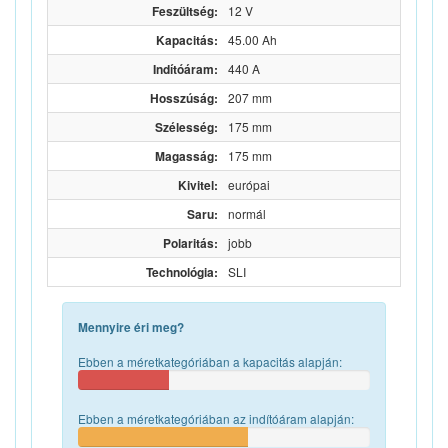
Feszültség:
12 V
Kapacitás:
45.00 Ah
Indítóáram:
440 A
Hosszúság:
207 mm
Szélesség:
175 mm
Magasság:
175 mm
Kivitel:
európai
Saru:
normál
Polaritás:
jobb
Technológia:
SLI
Mennyire éri meg?
Ebben a méretkategóriában a kapacitás alapján:
Ebben a méretkategóriában az indítóáram alapján: