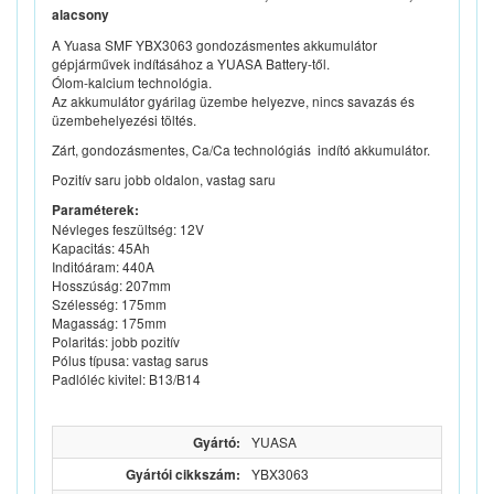
alacsony
A Yuasa SMF YBX3063 gondozásmentes akkumulátor
gépjárművek indításához a YUASA Battery-től.
Ólom-kalcium technológia.
Az akkumulátor gyárilag üzembe helyezve, nincs savazás és
üzembehelyezési töltés.
Zárt, gondozásmentes, Ca/Ca technológiás indító akkumulátor.
Pozitív saru jobb oldalon, vastag saru
Paraméterek:
Névleges feszültség: 12V
Kapacitás: 45Ah
Inditóáram: 440A
Hosszúság: 207mm
Szélesség: 175mm
Magasság: 175mm
Polaritás: jobb pozitív
Pólus típusa: vastag sarus
Padlóléc kivitel: B13/B14
Gyártó:
YUASA
Gyártói cikkszám:
YBX3063