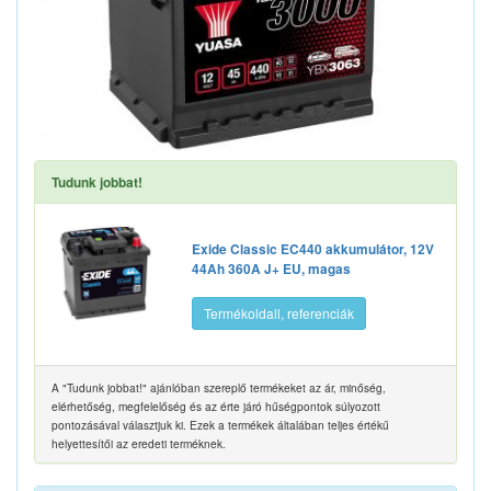
Tudunk jobbat!
Exide Classic EC440 akkumulátor, 12V
44Ah 360A J+ EU, magas
Termékoldall, referenciák
A "Tudunk jobbat!" ajánlóban szereplő termékeket az ár, minőség,
elérhetőség, megfelelőség és az érte járó hűségpontok súlyozott
pontozásával választjuk ki. Ezek a termékek általában teljes értékű
helyettesítői az eredeti terméknek.