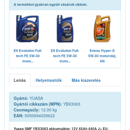
A termékkel gyakran együtt vásárolt cikkek:
Elf Evolution Full-
Elf Evolution Full-
Eneos Hyper-S
tech FE 5W-30
tech FE 5W-30
5W-30 motorolaj,
moto...
moto...
4lit
Leírás
Helyettesítők
Más kiszerelés
Gyártó:
YUASA
Gyártói cikkszám (MPN):
YBX3063
Csomagsúly:
12.00 kg
EAN:
5050694029622
Yuasa SMF YBX3063 akkumulátor, 12V 45Ah 440A J+ EU,