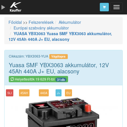
Főoldal
>>
Felszerelések
Akkumulátor
Szerszámkatalógus
Európai szabvány akkumulátor
YUASA YBX3063 Yuasa SMF YBX3063 akkumulátor,
Kosár
12V 45Ah 440A J+ EU, alacsony
Alkatrészek
Cikkszám: YBX3063-YUA
Vágólapra
Yuasa SMF YBX3063 akkumulátor, 12V
45Ah 440A J+ EU, alacsony
Helyettesítők 19 629 Ft-tól
31db
SLI
45AH
440A
J+
EU