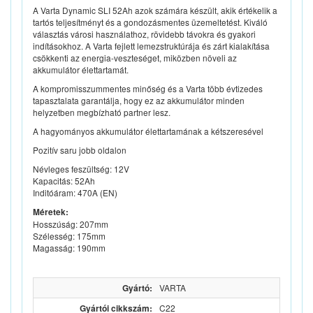
A Varta Dynamic SLI 52Ah azok számára készült, akik értékelik a
tartós teljesítményt és a gondozásmentes üzemeltetést. Kiváló
választás városi használathoz, rövidebb távokra és gyakori
indításokhoz. A Varta fejlett lemezstruktúrája és zárt kialakítása
csökkenti az energia-veszteséget, miközben növeli az
akkumulátor élettartamát.
A kompromisszummentes minőség és a Varta több évtizedes
tapasztalata garantálja, hogy ez az akkumulátor minden
helyzetben megbízható partner lesz.
A hagyományos akkumulátor élettartamának a kétszeresével
Pozitív saru jobb oldalon
Névleges feszültség: 12V
Kapacitás: 52Ah
Inditóáram: 470A (EN)
Méretek:
Hosszúság: 207mm
Szélesség: 175mm
Magasság: 190mm
Gyártó:
VARTA
Gyártói cikkszám:
C22