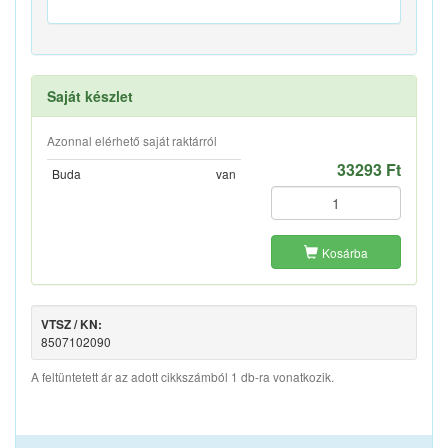
Saját készlet
Azonnal elérhető saját raktárról
33293 Ft
Buda
van
Kosárba
VTSZ / KN:
8507102090
A feltüntetett ár az adott cikkszámból 1 db-ra vonatkozik.