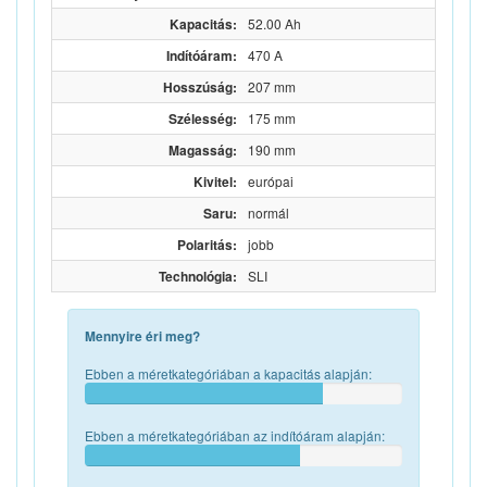
Kapacitás:
52.00 Ah
Indítóáram:
470 A
Hosszúság:
207 mm
Szélesség:
175 mm
Magasság:
190 mm
Kivitel:
európai
Saru:
normál
Polaritás:
jobb
Technológia:
SLI
Mennyire éri meg?
Ebben a méretkategóriában a kapacitás alapján:
Ebben a méretkategóriában az indítóáram alapján: