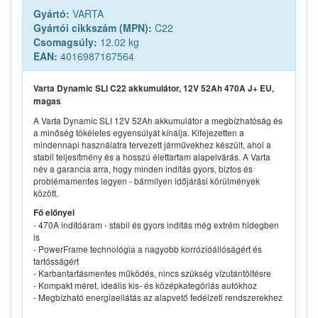
Gyártó:
VARTA
Gyártói cikkszám (MPN):
C22
Csomagsúly:
12.02 kg
EAN:
4016987167564
Varta Dynamic SLI C22 akkumulátor, 12V 52Ah 470A J+ EU,
magas
A Varta Dynamic SLI 12V 52Ah akkumulátor a megbízhatóság és
a minőség tökéletes egyensúlyát kínálja. Kifejezetten a
mindennapi használatra tervezett járművekhez készült, ahol a
stabil teljesítmény és a hosszú élettartam alapelvárás. A Varta
név a garancia arra, hogy minden indítás gyors, biztos és
problémamentes legyen - bármilyen időjárási körülmények
között.
Fő előnyei
- 470A indítóáram - stabil és gyors indítás még extrém hidegben
is
- PowerFrame technológia a nagyobb korrózióállóságért és
tartósságért
- Karbantartásmentes működés, nincs szükség vízutántöltésre
- Kompakt méret, ideális kis- és középkategóriás autókhoz
- Megbízható energiaellátás az alapvető fedélzeti rendszerekhez