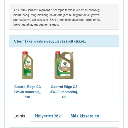
A "Tudunk jobbat!" ajánlóban szereplő termékeket az ár, minőség,
elérhetőség, megfelelőség és az érte járó hűségpontok súlyozott
pontozásával választjuk ki. Ezek a termékek általában teljes értékű
helyettesítői az eredeti terméknek.
A termékkel gyakran együtt vásárolt cikkek:
Castrol Edge C3
Castrol Edge C3
5W-30 motorolaj,
5W-30 motorolaj,
1lit
4lit
Leírás
Helyettesítők
Más kiszerelés