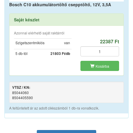
Bosch C10 akkumulátortöltő csepptöltő, 12V, 3,5A
Saját készlet
Azonnal elérhető saját raktárról
22387 Ft
Szigetszentmiklós
van
5 db-tól
21803 Ft/db
Kosárba
VTSZ / KN:
85044060
8504405590
A feltüntetett ár az adott cikkszámból 1 db-ra vonatkozik.