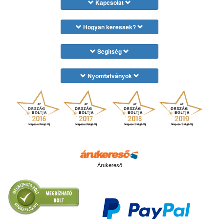
Kapcsolat
Hogyan keressek?
Segítség
Nyomtatványok
Árukereső