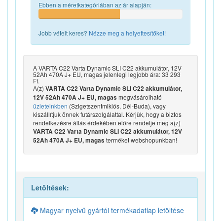
Ebben a méretkategóriában az ár alapján:
Jobb vételt keres?
Nézze meg a helyettesítőket!
A VARTA C22 Varta Dynamic SLI C22 akkumulátor, 12V
52Ah 470A J+ EU, magas jelenlegi legjobb ára: 33 293
Ft.
A(z)
VARTA C22 Varta Dynamic SLI C22 akkumulátor,
megvásárolható
12V 52Ah 470A J+ EU, magas
üzleteinkben
(Szigetszentmiklós, Dél-Buda), vagy
kiszállítjuk önnek futárszolgálattal. Kérjük, hogy a biztos
rendelkezésre állás érdekében előre rendelje meg a(z)
VARTA C22 Varta Dynamic SLI C22 akkumulátor, 12V
terméket webshopunkban!
52Ah 470A J+ EU, magas
Letöltések:
Magyar nyelvű gyártói termékadatlap letöltése