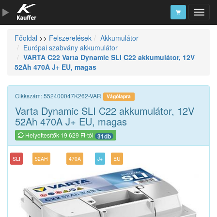
Főoldal
>>
Felszerelések
Akkumulátor
Szerszámkatalógus
Európai szabvány akkumulátor
VARTA C22 Varta Dynamic SLI C22 akkumulátor, 12V
Kosár
52Ah 470A J+ EU, magas
Alkatrészek
Cikkszám: 552400047K262-VAR
Vágólapra
Varta Dynamic SLI C22 akkumulátor, 12V
52Ah 470A J+ EU, magas
Helyettesítők 19 629 Ft-tól
31db
SLI
52AH
470A
J+
EU