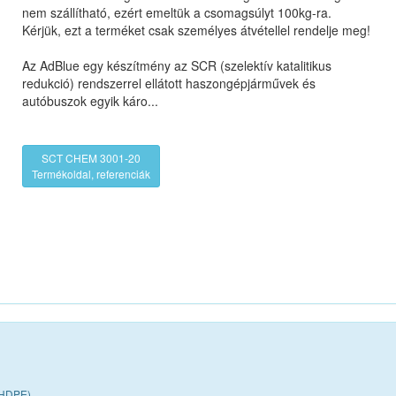
nem szállítható, ezért emeltük a csomagsúlyt 100kg-ra.
Kérjük, ezt a terméket csak személyes átvétellel rendelje meg!
Az AdBlue egy készítmény az SCR (szelektív katalitikus
redukció) rendszerrel ellátott haszongépjárművek és
autóbuszok egyik káro...
SCT CHEM 3001-20
Termékoldal, referenciák
-HDPE)