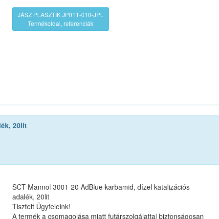
JÁSZ PLASZTIK JP011-010-JPL
Termékoldal, referenciák
k, 20lit
SCT-Mannol 3001-20 AdBlue karbamid, dízel katalizációs
adalék, 20lit
Tisztelt Ügyfeleink!
A termék a csomagolása miatt futárszolgálattal biztonságosan