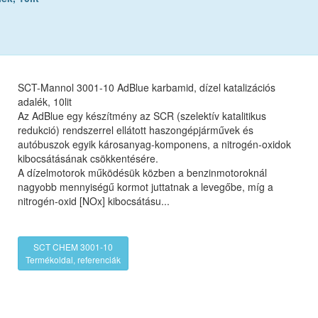
SCT-Mannol 3001-10 AdBlue karbamid, dízel katalizációs
adalék, 10lit
Az AdBlue egy készítmény az SCR (szelektív katalitikus
redukció) rendszerrel ellátott haszongépjárművek és
autóbuszok egyik károsanyag-komponens, a nitrogén-oxidok
kibocsátásának csökkentésére.
A dízelmotorok működésük közben a benzinmotoroknál
nagyobb mennyiségű kormot juttatnak a levegőbe, míg a
nitrogén-oxid [NOx] kibocsátásu...
SCT CHEM 3001-10
Termékoldal, referenciák