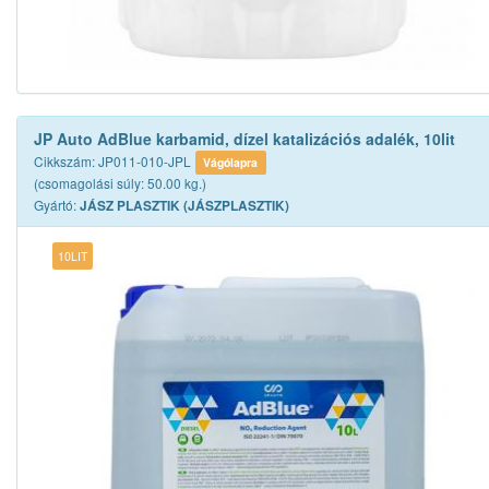
JP Auto AdBlue karbamid, dízel katalizációs adalék, 10lit
Cikkszám: JP011-010-JPL
Vágólapra
(csomagolási súly: 50.00 kg.)
Gyártó:
JÁSZ PLASZTIK (JÁSZPLASZTIK)
10LIT