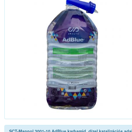
SCT-Mannol 3001-10 AdBlue karbamid, dízel katalizációs adalé