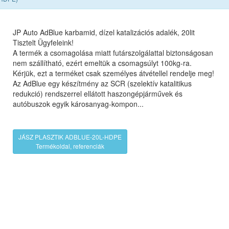
JP Auto AdBlue karbamid, dízel katalizációs adalék, 20lit
Tisztelt Ügyfeleink!
A termék a csomagolása miatt futárszolgálattal biztonságosan
nem szállítható, ezért emeltük a csomagsúlyt 100kg-ra.
Kérjük, ezt a terméket csak személyes átvétellel rendelje meg!
Az AdBlue egy készítmény az SCR (szelektív katalitikus
redukció) rendszerrel ellátott haszongépjárművek és
autóbuszok egyik károsanyag-kompon...
JÁSZ PLASZTIK ADBLUE-20L-HDPE
Termékoldal, referenciák