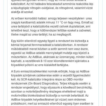
katalizátort. Az hő hatására felszabadult ammónia reakcióba lép
a kipufogógáz nitrogén-oxidjaival, és nitrogénné, valamint vízzé
alakítja át azokat.
Az erősen korrodáló hatású  amúgy teljesen veszélytelen  urea
(vagyis kardbamid) adalék mínusz 11 °C-on fagy meg. Emiatt az
urea-tartályból a katalizátorba vezető csövek duplafalúak, ami
lehetővé teszi, hogy a hűtőrendszer felfűtse ezeket a csöveket,
illetve magát az urea-tartályt, ha az megfagyott.
Egy külön ellenőrző egység figyeli a rendszert és biztosítja a
kémiai folyamat fennmaradását a katalizátorban. A rendszer
működéséből menet közben a sofőr semmit nem vesz észre,
egyedül az AdBlue adalék mennyiségét mutatja egy kijelző a
műszerfalon. Az AdBlue, akárcsak az üzemanyag, minden kúton
kapható, a vezetőknek 8-10 ezer kilométerenként ajánlatos a
folyadékot pótolni az erre kialakított tartályba.
A Euro emissziócsökkentési normák előírják, hogy az AdBlue
folyadék szintjének csökkenése estén a vezetőt figyelmeztetni
kell. Az SCR-katalizátor integráns része az OBD-monitor
rendszernek (On-Board Diagnostics). Teljes kifogyás esetén a
rendszer engedélyezi, hogy eljussunk a következő benzinkútig,
azonban a motorteljesítmény részleges elvételével majd a
motorindítás blokkolásával biztosítja a normák betartását. Az
AdBlue folyadék helyettesítésével (pl vízzel) sem érdemes
próbálkozni, mert az emisszió-ellenőrző egység ilyen esetben is