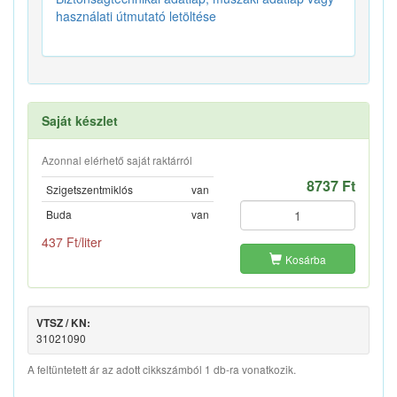
használati útmutató letöltése
Saját készlet
Azonnal elérhető saját raktárról
8737 Ft
Szigetszentmiklós
van
Buda
van
437 Ft/liter
Kosárba
VTSZ / KN:
31021090
A feltüntetett ár az adott cikkszámból 1 db-ra vonatkozik.