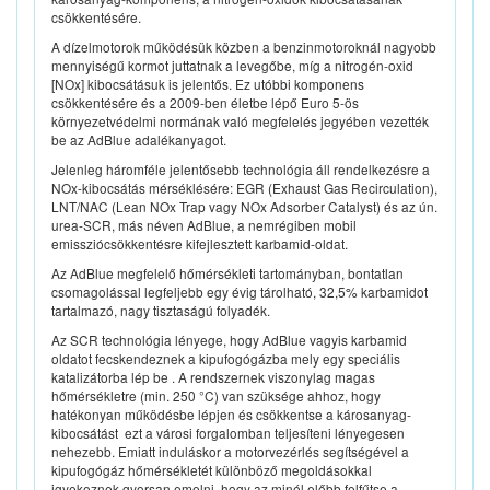
csökkentésére.
A dízelmotorok működésük közben a benzinmotoroknál nagyobb
mennyiségű kormot juttatnak a levegőbe, míg a nitrogén-oxid
[NOx] kibocsátásuk is jelentős. Ez utóbbi komponens
csökkentésére és a 2009-ben életbe lépő Euro 5-ös
környezetvédelmi normának való megfelelés jegyében vezették
be az AdBlue adalékanyagot.
Jelenleg háromféle jelentősebb technológia áll rendelkezésre a
NOx-kibocsátás mérséklésére: EGR (Exhaust Gas Recirculation),
LNT/NAC (Lean NOx Trap vagy NOx Adsorber Catalyst) és az ún.
urea-SCR, más néven AdBlue, a nemrégiben mobil
emissziócsökkentésre kifejlesztett karbamid-oldat.
Az AdBlue megfelelő hőmérsékleti tartományban, bontatlan
csomagolással legfeljebb egy évig tárolható, 32,5% karbamidot
tartalmazó, nagy tisztaságú folyadék.
Az SCR technológia lényege, hogy AdBlue vagyis karbamid
oldatot fecskendeznek a kipufogógázba mely egy speciális
katalizátorba lép be . A rendszernek viszonylag magas
hőmérsékletre (min. 250 °C) van szüksége ahhoz, hogy
hatékonyan működésbe lépjen és csökkentse a károsanyag-
kibocsátást  ezt a városi forgalomban teljesíteni lényegesen
nehezebb. Emiatt induláskor a motorvezérlés segítségével a
kipufogógáz hőmérsékletét különböző megoldásokkal
igyekeznek gyorsan emelni, hogy az minél előbb felfűtse a