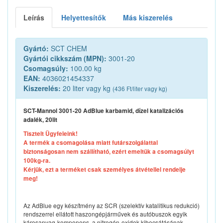
Leírás
Helyettesítők
Más kiszerelés
Gyártó:
SCT CHEM
Gyártói cikkszám (MPN):
3001-20
Csomagsúly:
100.00 kg
EAN:
4036021454337
Kiszerelés:
20 liter vagy kg
(436 Ft/liter vagy kg)
SCT-Mannol 3001-20 AdBlue karbamid, dízel katalizációs
adalék, 20lit
Tisztelt Ügyfeleink!
A termék a csomagolása miatt futárszolgálattal
biztonságosan nem szállítható, ezért emeltük a csomagsúlyt
100kg-ra.
Kérjük, ezt a terméket csak személyes átvétellel rendelje
meg!
Az AdBlue egy készítmény az SCR (szelektív katalitikus redukció)
rendszerrel ellátott haszongépjárművek és autóbuszok egyik
károsanyag-komponens, a nitrogén-oxidok kibocsátásának