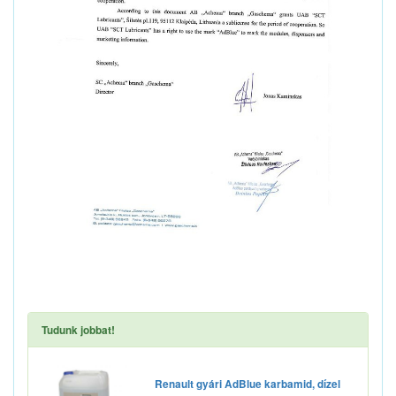
Tudunk jobbat!
Renault gyári AdBlue karbamid, dízel