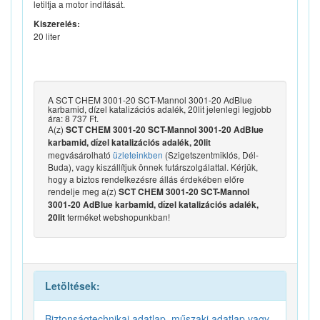
letiltja a motor indítását.
Kiszerelés:
20 liter
A SCT CHEM 3001-20 SCT-Mannol 3001-20 AdBlue
karbamid, dízel katalizációs adalék, 20lit jelenlegi legjobb
ára: 8 737 Ft.
A(z)
SCT CHEM 3001-20 SCT-Mannol 3001-20 AdBlue
karbamid, dízel katalizációs adalék, 20lit
megvásárolható
üzleteinkben
(Szigetszentmiklós, Dél-
Buda), vagy kiszállítjuk önnek futárszolgálattal. Kérjük,
hogy a biztos rendelkezésre állás érdekében előre
rendelje meg a(z)
SCT CHEM 3001-20 SCT-Mannol
3001-20 AdBlue karbamid, dízel katalizációs adalék,
terméket webshopunkban!
20lit
Letöltések:
Biztonságtechnikai adatlap, műszaki adatlap vagy