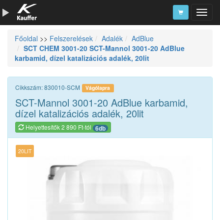
Főoldal
>>
Felszerelések
Adalék
AdBlue
Szerszámkatalógus
SCT CHEM 3001-20 SCT-Mannol 3001-20 AdBlue
karbamid, dízel katalizációs adalék, 20lit
Kosár
Alkatrészek
Cikkszám: 830010-SCM
Vágólapra
SCT-Mannol 3001-20 AdBlue karbamid,
dízel katalizációs adalék, 20lit
Helyettesítők 2 890 Ft-tól
6db
20LIT