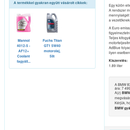
A termékkel gyakran együtt vásárolt cikkek:
Egy külön ell
A rendszer m
mennyiségét 
a vezetőknek 
A Euro emiss
figyelmeztetn
Teljes kifogy
Mannol
Fuchs Titan
motorteljesít
4012-5 -
GT1 5W40
AdBlue folyad
AF12+
motorolaj,
ilyen esetben 
Coolant
5lit
Kiszerelés:
fagyáll...
1.89 liter
A BMW 831
ára: 7 499
A(z)
BMW 
megvásár
Kérjük, h
BMW gyári