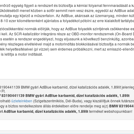
enőrző egység figyeli a rendszert és biztosítja a kémiai folyamat fennmaradását a k
űködéséből menet közben a sofőr semmit nem vesz észre, egyedül az AdBlue ada
mutatja egy kijelző a műszerfalon. Az AdBlue, akárcsak az üzemanyag, minden kú
8-10 ezer kilométerenként ajánlatos a folyadékot pótolni az erre kialakított tartályb
ziócsökkentési normák előírják, hogy az AdBlue folyadék szintjének csökkenése es
i kell. Az SCR-katalizátor integráns része az OBD-monitor rendszernek (On-Board 
ás esetén a rendszer engedélyezi, hogy eljussunk a következő benzinkútig, azonba
mény részleges elvételével majd a motorindítás blokkolásával biztosítja a normák be
ék helyettesítésével (pl vízzel) sem érdemes próbálkozni, mert az emisszió-ellen
is letiltja a motor indítását.
90441139 BMW gyári AdBlue karbamid, dízel katalizációs adalék, 1.89lit jelenleg
 Ft.
83190441139 BMW gyári AdBlue karbamid, dízel katalizációs adalék, 1.89lit
olható
üzleteinkben
(Szigetszentmiklós, Dél-Buda), vagy kiszállítjuk önnek futárszol
ogy a biztos rendelkezésre állás érdekében előre rendelje meg a(z)
BMW 8319044
terméket webshopunkban!
 AdBlue karbamid, dízel katalizációs adalék, 1.89lit