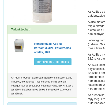
Az AdBlue egy
autóbuszok e
A dízelmotor
míg a nitrog
Tudunk jobbat!
életbe lépő 
adalékanyago
Jelenleg hár
Renault gyári AdBlue
(Exhaust Gas
karbamid, dízel katalizációs
más néven Ad
adalék, 10lit
Az AdBlue meg
32,5% karbami
Termékoldall, referenciák
Az SCR techn
egy speciális
szüksége ahh
forgalomban 
A "Tudunk jobbat!" ajánlóban szereplő termékeket az ár,
hőmérsékleté
minőség, elérhetőség, megfelelőség és az érte járó
katalizátort.
hűségpontok súlyozott pontozásával választjuk ki. Ezek a
nitrogénné, va
termékek általában teljes értékű helyettesítői az eredeti
terméknek.
Az erősen kor
fagy meg. Emi
hűtőrendszer 