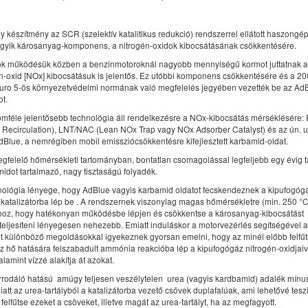
 készítmény az SCR (szelektív katalitikus redukció) rendszerrel ellátott haszong
gyik károsanyag-komponens, a nitrogén-oxidok kibocsátásának csökkentésére.
ok működésük közben a benzinmotoroknál nagyobb mennyiségű kormot juttatnak a
én-oxid [NOx] kibocsátásuk is jelentős. Ez utóbbi komponens csökkentésére és a 2
Euro 5-ös környezetvédelmi normának való megfelelés jegyében vezették be az Ad
t.
omféle jelentősebb technológia áll rendelkezésre a NOx-kibocsátás mérséklésére
 Recirculation), LNT/NAC (Lean NOx Trap vagy NOx Adsorber Catalyst) és az ún. 
Blue, a nemrégiben mobil emissziócsökkentésre kifejlesztett karbamid-oldat.
felelő hőmérsékleti tartományban, bontatlan csomagolással legfeljebb egy évig t
dot tartalmazó, nagy tisztaságú folyadék.
ológia lényege, hogy AdBlue vagyis karbamid oldatot fecskendeznek a kipufogóg
 katalizátorba lép be . A rendszernek viszonylag magas hőmérsékletre (min. 250 °
oz, hogy hatékonyan működésbe lépjen és csökkentse a károsanyag-kibocsátást  e
teljesíteni lényegesen nehezebb. Emiatt induláskor a motorvezérlés segítségével 
t különböző megoldásokkal igyekeznek gyorsan emelni, hogy az minél előbb felfűt
 Az hő hatására felszabadult ammónia reakcióba lép a kipufogógáz nitrogén-oxidjaiv
lamint vízzé alakítja át azokat.
rodáló hatású  amúgy teljesen veszélytelen  urea (vagyis kardbamid) adalék mín
att az urea-tartályból a katalizátorba vezető csövek duplafalúak, ami lehetővé tesz
felfűtse ezeket a csöveket, illetve magát az urea-tartályt, ha az megfagyott.