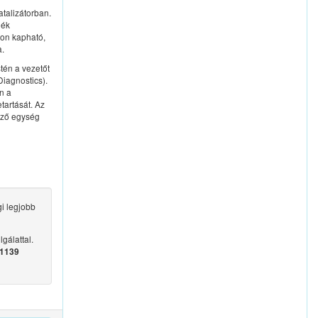
atalizátorban.
lék
ton kapható,
a.
tén a vezetőt
Diagnostics).
n a
tartását. Az
őrző egység
i legjobb
gálattal.
1139