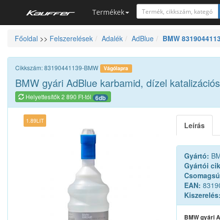
Termékek
Főoldal
>>
Felszerelések
Adalék
AdBlue
BMW 83190441139 
Szerszámkatalógus
Kosár
Cikkszám: 83190441139-BMW
Vágólapra
Alkatrészek
BMW gyári AdBlue karbamid, dízel katalizációs 
Helyettesítők 2 890 Ft-tól
6db
1.89LIT
Leírás
Gyártó:
B
Gyártói ci
Csomagsú
EAN:
8319
Kiszerelés
BMW gyári Ad