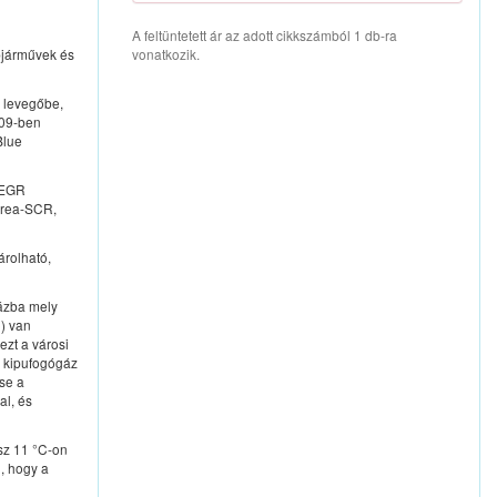
A feltüntetett ár az adott cikkszámból 1 db-ra
épjárművek és
vonatkozik.
 levegőbe,
009-ben
Blue
: EGR
urea-SCR,
árolható,
ázba mely
C) van
zt a városi
a kipufogógáz
se a
al, és
usz 11 °C-on
i, hogy a