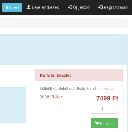
Bejelentkezés
Új jelszó
Regisztráció
(üres)
Külföldi készlet
Külföldi készletről szállítható, kb. +1 munkanap
7499 Ft
3968 Ft/liter
Kosárba