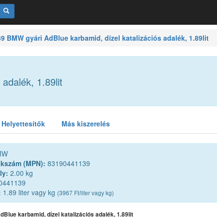
BMW gyári AdBlue karbamid, dízel katalizációs adalék, 1.89lit
adalék, 1.89lit
Helyettesítők
Más kiszerelés
MW
kkszám (MPN):
83190441139
ly:
2.00 kg
0441139
:
1.89 liter vagy kg
(3967 Ft/liter vagy kg)
Blue karbamid, dízel katalizációs adalék, 1.89lit