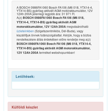
A BOSCH 0986FA1060 Bosch FA106 (M6 018, YTX14-4,
YTX14-BS) gyárilag aktivált AGM motorakkumulátor, 12V
12Ah 200A jelenlegi legjobb ára: 31 971 Ft.
A(z)
BOSCH 0986FA1060 Bosch FA106 (M6 018,
YTX14-4, YTX14-BS) gyárilag aktivált AGM
megvásárolható
motorakkumulátor, 12V 12Ah 200A
üzleteinkben
(Szigetszentmiklós, Dél-Buda), vagy
kiszállítjuk önnek futárszolgálattal. Kérjük, hogy a biztos
rendelkezésre állás érdekében előre rendelje meg a(z)
BOSCH 0986FA1060 Bosch FA106 (M6 018, YTX14-4,
YTX14-BS) gyárilag aktivált AGM motorakkumulátor,
terméket webshopunkban!
12V 12Ah 200A
Letöltések:
Külföldi készlet