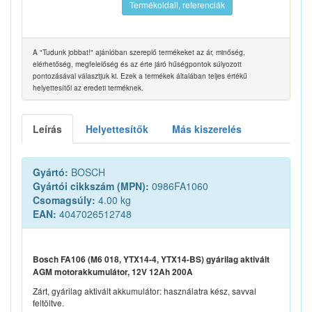
Termékoldall, referenciák
A "Tudunk jobbat!" ajánlóban szereplő termékeket az ár, minőség,
elérhetőség, megfelelőség és az érte járó hűségpontok súlyozott
pontozásával választjuk ki. Ezek a termékek általában teljes értékű
helyettesítői az eredeti terméknek.
Leírás
Helyettesítők
Más kiszerelés
Gyártó:
BOSCH
Gyártói cikkszám (MPN):
0986FA1060
Csomagsúly:
4.00 kg
EAN:
4047026512748
Bosch FA106 (M6 018, YTX14-4, YTX14-BS) gyárilag aktivált
AGM motorakkumulátor, 12V 12Ah 200A
Zárt, gyárilag aktivált akkumulátor: használatra kész, savval
feltöltve.