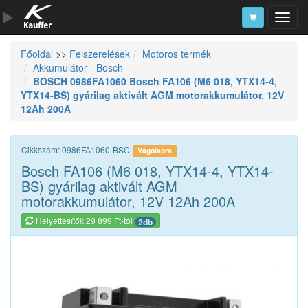
Főoldal
>>
Felszerelések
Motoros termék
Szerszámkatalógus
Akkumulátor - Bosch
BOSCH 0986FA1060 Bosch FA106 (M6 018, YTX14-4,
Kosár
YTX14-BS) gyárilag aktivált AGM motorakkumulátor, 12V
Alkatrészek
12Ah 200A
Cikkszám: 0986FA1060-BSC
Vágólapra
Bosch FA106 (M6 018, YTX14-4, YTX14-
BS) gyárilag aktivált AGM
motorakkumulátor, 12V 12Ah 200A
Helyettesítők 29 899 Ft-tól
2db