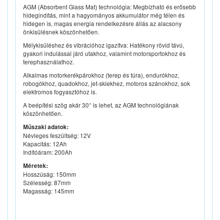
AGM (Absorbent Glass Mat) technológia: Megbízható és erősebb
hidegindítás, mint a hagyományos akkumulátor még télen és
hidegen is, magas energia rendelkezésre állás az alacsony
önkisülésnek köszönhetően.
Mélykisüléshez és vibrációhoz igazítva: Hatékony rövid távú,
gyakori indulással járó utakhoz, valamint motorsportokhoz és
terephasználathoz.
Alkalmas motorkerékpárokhoz (terep és túra), endurókhoz,
robogókhoz, quadokhoz, jet-skiekhez, motoros szánokhoz, sok
elektromos fogyasztóhoz is.
A beépítési szög akár 30° is lehet, az AGM technológiának
köszönhetően.
Műszaki adatok:
Névleges feszültség: 12V
Kapacitás: 12Ah
Indítóáram: 200Ah
Méretek:
Hosszúság: 150mm
Szélesség: 87mm
Magasság: 145mm