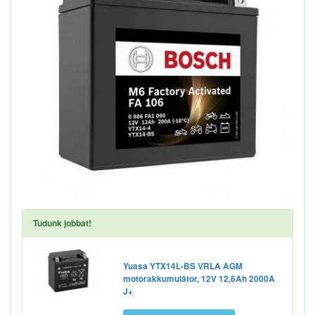
Tudunk jobbat!
Yuasa YTX14L-BS VRLA AGM
motorakkumulátor, 12V 12,6Ah 2000A
J+