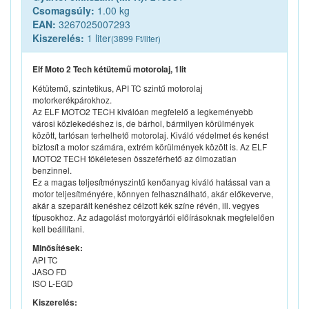
Csomagsúly:
1.00 kg
EAN:
3267025007293
Kiszerelés:
1 liter
(3899 Ft/liter)
Elf Moto 2 Tech kétütemű motorolaj, 1lit
Kétütemű, szintetikus, API TC szintű motorolaj
motorkerékpárokhoz.
Az ELF MOTO2 TECH kiválóan megfelelő a legkeményebb
városi közlekedéshez is, de bárhol, bármilyen körülmények
között, tartósan terhelhető motorolaj. Kiváló védelmet és kenést
biztosít a motor számára, extrém körülmények között is. Az ELF
MOTO2 TECH tökéletesen összeférhető az ólmozatlan
benzinnel.
Ez a magas teljesítményszintű kenőanyag kiváló hatással van a
motor teljesítményére, könnyen felhasználható, akár előkeverve,
akár a szeparált kenéshez célzott kék színe révén, ill. vegyes
típusokhoz. Az adagolást motorgyártói előírásoknak megfelelően
kell beállítani.
Minősítések:
API TC
JASO FD
ISO L-EGD
Kiszerelés: