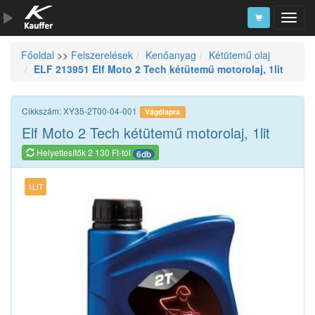
Főoldal
>>
Felszerelések
Kenőanyag
Kétütemű olaj
Szerszámkatalógus
ELF 213951 Elf Moto 2 Tech kétütemű motorolaj, 1lit
Kosár
Alkatrészek
Cikkszám: XY35-2T00-04-001
Vágólapra
Elf Moto 2 Tech kétütemű motorolaj, 1lit
Helyettesítők 2 130 Ft-tól
6db
1LIT