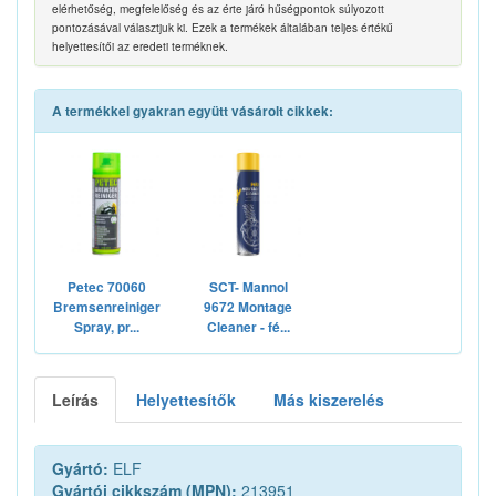
elérhetőség, megfelelőség és az érte járó hűségpontok súlyozott
pontozásával választjuk ki. Ezek a termékek általában teljes értékű
helyettesítői az eredeti terméknek.
A termékkel gyakran együtt vásárolt cikkek:
Petec 70060
SCT- Mannol
Bremsenreiniger
9672 Montage
Spray, pr...
Cleaner - fé...
Leírás
Helyettesítők
Más kiszerelés
Gyártó:
ELF
Gyártói cikkszám (MPN):
213951