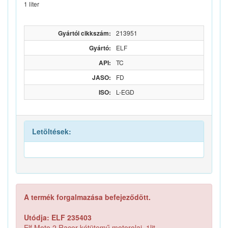
1 liter
Gyártói cikkszám:
213951
Gyártó:
ELF
API:
TC
JASO:
FD
ISO:
L-EGD
Letöltések:
A termék forgalmazása befejeződött.
Utódja: ELF 235403
Elf Moto 2 Racer kétütemű motorolaj, 1lit.