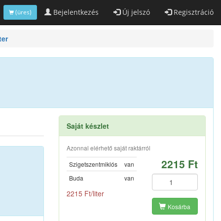
Bejelentkezés
Új jelszó
Regisztráció
(üres)
ter
Saját készlet
Azonnal elérhető saját raktárról
2215 Ft
Szigetszentmiklós
van
Buda
van
2215 Ft/liter
Kosárba