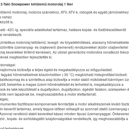
2-Takt Snowpower kétütemű motorolaj 1 liter
kétütemű motorolaj, motoros szánokhoz, ATV, ATV-k, robogók és egyéb járművekhez
és nehéz
özött is.
ató -42C-ig, speciális adalékokat tartalmaz, hatásos kopás- és füstöléscsökkentő
l rendelkezik.
szintetikus motorolaj kétütemű, levegő- és folyadékhűtéses, alacsony hőmérsékle
ülönféle üzemanyag- és olajkeverő (bemeneti) rendszerekkel (külön olajbevitellel
laj keverékkel történő kenéssel). Az utolsó generációs motorokra vonatkozó fokozo
nek megfelelően fejlesztették ki.
jdonságai:
 olajformula biztosítja a teljes égést és megakadályozza az előgyulladást;
 fagyási hőmérsékletnek köszönhetően (-30 °C) megbízható hidegindítást biztosít;
alékcsomag és a szintetikus alap biztosítja a motor stabil működését bármilyen ü
zött, beleértve a magas üzemi hőmérsékletet és terhelést is, megakadályozza a
sok és lakk képződését a dugattyúkon, dugattyúkon, égéstér falakon, szelepeken 
űrűk nem tapadnak be, meghosszabbítva a motor élettartamát;
 égés;
amumentes tisztítószer-komponensek fenntartják a motor alkatrészeinek kiváló tiszt
n-keverőt tartalmaz, amely fagyos időben elősegíti az azonnali stabil üzemanyag-
. Azonnal rendkívül stabil keveréket képez minden típusú üzemanyaggal. Önkevere
ózió-, kopás- és súrlódásgátló tulajdonságokkal rendelkezik, így meghosszabbítja a
port terhelésnek.