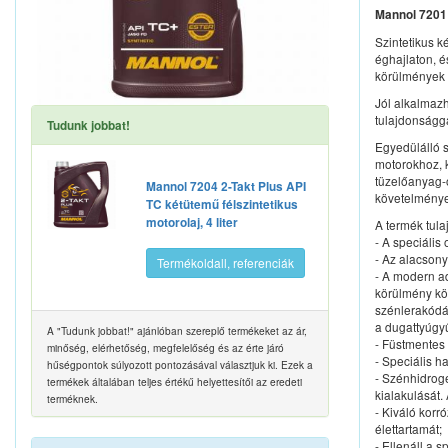
Mannol 7201 
Szintetikus 
éghajlaton, 
körülmények k
Jól alkalmazh
tulajdonságga
Tudunk jobbat!
Egyedülálló 
motorokhoz, k
tüzelőanyag-o
Mannol 7204 2-Takt Plus API
követelmények
TC kétütemű félszintetikus
motorolaj, 4 liter
A termék tula
- A speciális
- Az alacsony
Termékoldall, referenciák
- A modern ad
körülmény kö
szénlerakódá
a dugattyúgy
A "Tudunk jobbat!" ajánlóban szereplő termékeket az ár,
- Füstmentes
minőség, elérhetőség, megfelelőség és az érte járó
- Speciális h
hűségpontok súlyozott pontozásával választjuk ki. Ezek a
- Szénhidrogé
termékek általában teljes értékű helyettesítői az eredeti
kialakulását
terméknek.
- Kiváló korr
élettartamát;
- Ellenáll a s