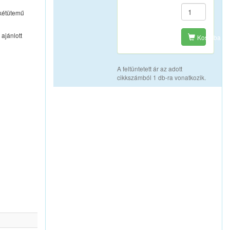
 kétütemű
ajánlott
Kosárba
A feltüntetett ár az adott
cikkszámból 1 db-ra vonatkozik.