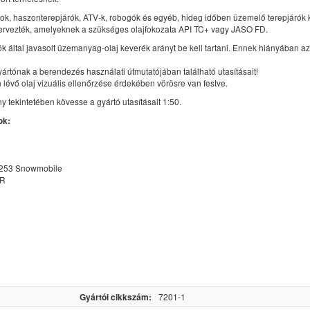
ok, haszonterepjárók, ATV-k, robogók és egyéb, hideg időben üzemelő terepjárók
tervezték, amelyeknek a szükséges olajfokozata API TC+ vagy JASO FD.
k által javasolt üzemanyag-olaj keverék arányt be kell tartani. Ennek hiányában az 
yártónak a berendezés használati útmutatójában található utasításait!
lévő olaj vizuális ellenőrzése érdekében vörösre van festve.
y tekintetében kövesse a gyártó utasításait 1:50.
ok:
253 Snowmobile
R
Gyártói cikkszám:
7201-1