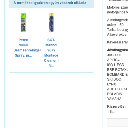
A termékkel gyakran együtt vásárolt cikkek:
Motoros szán
motorjaihoz 
A motorgyártó
arány 1:50.
Tartsa be a g
A keverékben 
Petec
SCT-
Keverési arán
70060
Mannol
Jóváhagyás
Bremsenreiniger
9672
JASO FD
Spray, pr...
Montage
API TC+
Cleaner -
ISO-L-EGD
fé...
BRP ROTAX 
BOMBARDIE
SKI DOO
LYNX
ARCTIC CAT
POLARIS
YAMAHA
Kiszerelés:
1 liter