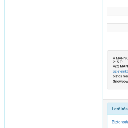
A MANNOL 
215 Ft.
A(z)
MANN
üzleteink
biztos re
Snowpowe
Letöltés
Biztonsá