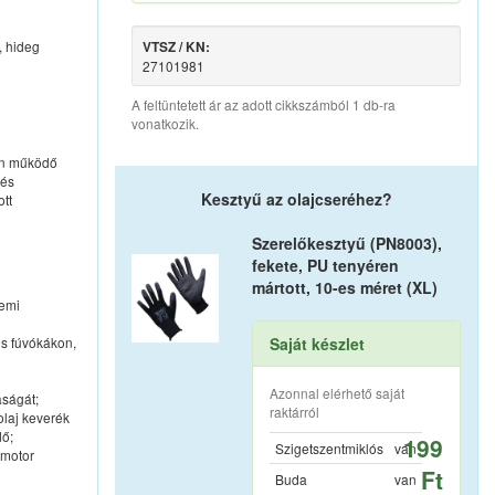
, hideg
VTSZ / KN:
27101981
A feltüntetett ár az adott cikkszámból 1 db-ra
vonatkozik.
ten működő
 és
Kesztyű az olajcseréhez?
tt
Szerelőkesztyű (PN8003),
fekete, PU tenyéren
mártott, 10-es méret (XL)
zemi
és fúvókákon,
Saját készlet
Azonnal elérhető saját
aságát;
raktárról
olaj keverék
dő;
199
Szigetszentmiklós
van
 motor
Ft
Buda
van