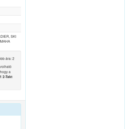
DIER, SKI
YAMAHA
bb ára: 2
rolható
 hogy a
 2-Takt