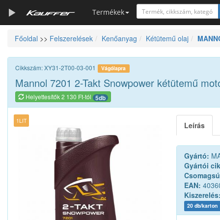
Termékek
Főoldal
>>
Felszerelések
Kenőanyag
Kétütemű olaj
MANNOL
Szerszámkatalógus
Kosár
Cikkszám: XY31-2T00-03-001
Vágólapra
Alkatrészek
Mannol 7201 2-Takt Snowpower kétütemű motoro
Helyettesítők 2 130 Ft-tól
5db
1LIT
Leírás
Gyártó:
MA
Gyártói ci
Csomagsú
EAN:
4036
Kiszerelés
20 db/karton