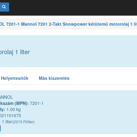
 7201-1 Mannol 7201 2-Takt Snowpower kétütemű motorolaj 1 li
laj 1 liter
Helyettesítők
Más kiszerelés
NNOL
kkszám (MPN):
7201-1
ly:
1.00 kg
021101675
:
1 liter
(2215 Ft/liter)