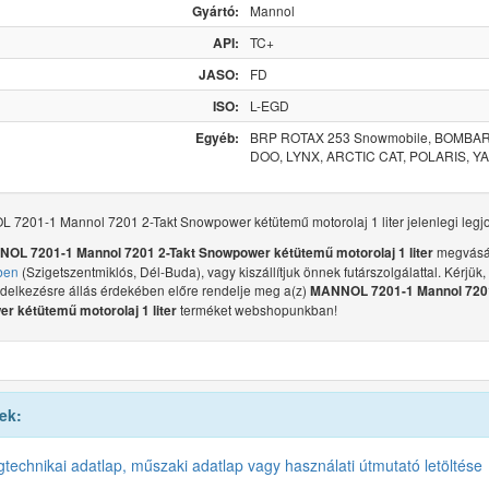
Gyártó:
Mannol
API:
TC+
JASO:
FD
ISO:
L-EGD
Egyéb:
BRP ROTAX 253 Snowmobile, BOMBAR
DOO, LYNX, ARCTIC CAT, POLARIS, 
7201-1 Mannol 7201 2-Takt Snowpower kétütemű motorolaj 1 liter jelenlegi legjo
megvásá
OL 7201-1 Mannol 7201 2-Takt Snowpower kétütemű motorolaj 1 liter
ben
(Szigetszentmiklós, Dél-Buda), vagy kiszállítjuk önnek futárszolgálattal. Kérjük,
ndelkezésre állás érdekében előre rendelje meg a(z)
MANNOL 7201-1 Mannol 7201
terméket webshopunkban!
r kétütemű motorolaj 1 liter
ek:
gtechnikai adatlap, műszaki adatlap vagy használati útmutató letöltése