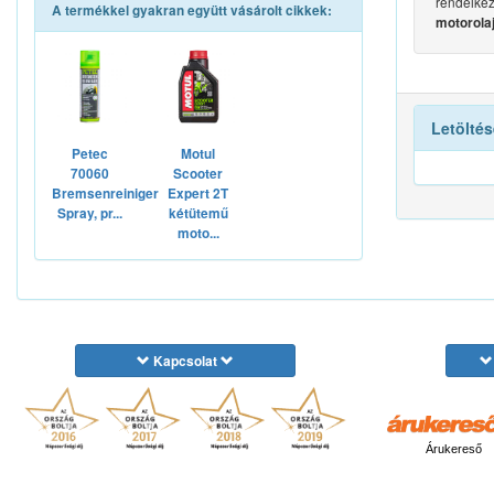
rendelkez
A termékkel gyakran együtt vásárolt cikkek:
motorolaj
Letöltés
Petec
Motul
70060
Scooter
Bremsenreiniger
Expert 2T
Spray, pr...
kétütemű
moto...
Kapcsolat
Árukereső