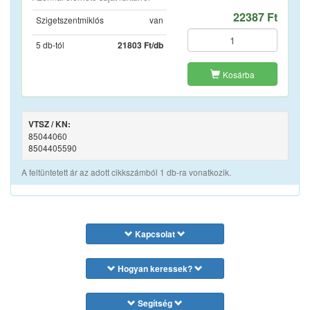
22387 Ft
Szigetszentmiklós
van
5 db-tól
21803 Ft/db
Kosárba
VTSZ / KN:
85044060
8504405590
A feltüntetett ár az adott cikkszámból 1 db-ra vonatkozik.
Kapcsolat
Hogyan keressek?
Segítség