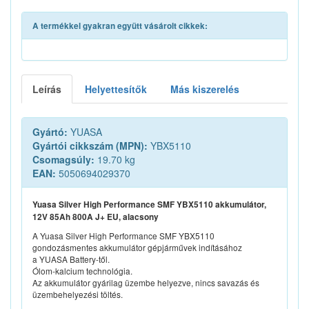
A termékkel gyakran együtt vásárolt cikkek:
Leírás
Helyettesítők
Más kiszerelés
Gyártó:
YUASA
Gyártói cikkszám (MPN):
YBX5110
Csomagsúly:
19.70 kg
EAN:
5050694029370
Yuasa Silver High Performance SMF YBX5110 akkumulátor,
12V 85Ah 800A J+ EU, alacsony
A Yuasa Silver High Performance SMF YBX5110
gondozásmentes akkumulátor gépjárművek indításához
a YUASA Battery-től.
Ólom-kalcium technológia.
Az akkumulátor gyárilag üzembe helyezve, nincs savazás és
üzembehelyezési töltés.