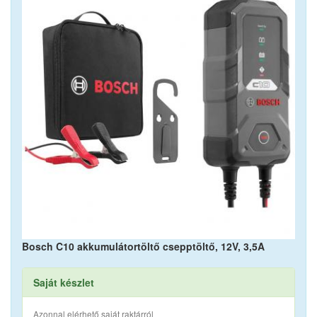
Bosch C10 akkumulátortöltő csepptöltő, 12V, 3,5A
Saját készlet
Azonnal elérhető saját raktárról