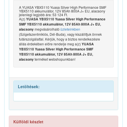
A YUASA YBX5110 Yuasa Silver High Performance SMF
YBX5110 akkumulátor, 12V 85Ah 800A J+ EU, alacsony
jelenlegi legjobb ára: 53 124 Ft.
A(z)
YUASA YBX5110 Yuasa Silver High Performance
SMF YBX5110 akkumulátor, 12V 85Ah 800A J+ EU,
megvásárolható
üzleteinkben
alacsony
(Szigetszentmiklós, Dél-Buda), vagy kiszállítjuk önnek
futárszolgálattal. Kérjük, hogy a biztos rendelkezésre
állás érdekében előre rendelje meg a(z)
YUASA
YBX5110 Yuasa Silver High Performance SMF
YBX5110 akkumulátor, 12V 85Ah 800A J+ EU,
terméket webshopunkban!
alacsony
Letöltések:
Külföldi készlet