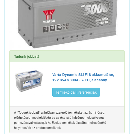
Tudunk jobbat!
Varta Dynamic SLI F18 akkumulátor,
12V 85Ah 800A J+ EU, alacsony
Termékoldall, referenciák
A "Tudunk jobbat!" ajánlóban szereplő termékeket az ár, minőség,
elérhetőség, megfelelőség és az érte járó hűségpontok súlyozott
pontozásával választjuk ki. Ezek a termékek általában teljes értékű
helyettesítői az eredeti terméknek.