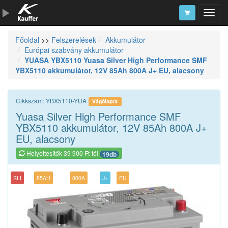
Főoldal
>>
Felszerelések
Akkumulátor
Szerszámkatalógus
Európai szabvány akkumulátor
YUASA YBX5110 Yuasa Silver High Performance SMF
Kosár
YBX5110 akkumulátor, 12V 85Ah 800A J+ EU, alacsony
Alkatrészek
Cikkszám: YBX5110-YUA
Vágólapra
Yuasa Silver High Performance SMF
YBX5110 akkumulátor, 12V 85Ah 800A J+
EU, alacsony
Helyettesítők 39 900 Ft-tól
19db
SLI
85AH
800A
J+
EU