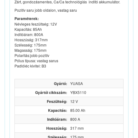
Zárt, gondozásmentes, Ca/Ca technológiás indító akkumulátor.
Pozitív saru jobb oldalon, vastag saru
Paraméterek:
Névleges feszültség: 12V
Kapacitás: 85Ah
Inditóáram: 800A
Hosszúság: 317mm
Szélesség: 175mm
Magasság: 175mm
Polaritás:jobb pozitív
Pólus típusa: vastag sarus
Padlóléc kivitel: B3
Gyártó:
YUASA
Gyártói cikkszám:
YBX5110
Feszültség:
12 V
Kapacitás:
85.00 Ah
Indítóáram:
800 A
Hosszúság:
317 mm
Szélesség:
175 mm