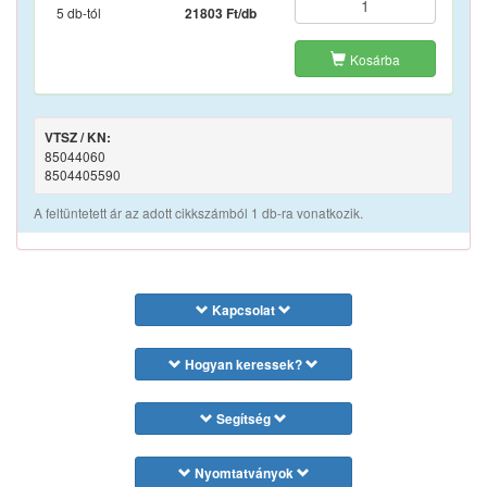
5 db-tól
21803 Ft/db
Kosárba
VTSZ / KN:
85044060
8504405590
A feltüntetett ár az adott cikkszámból 1 db-ra vonatkozik.
Kapcsolat
Hogyan keressek?
Segítség
Nyomtatványok