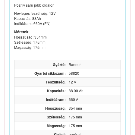
Pozitív saru jobb oldalon
Névleges feszültség: 12V
Kapacitás: 88Ah
Inditóáram: 660A (EN)
Méretek:
Hosszúság: 354mm
Szélesség: 175mm
Magasság: 175mm
Gyártó:
Banner
Gyártói cikkszám:
58820
Feszültség:
12 V
Kapacitás:
88.00 Ah
Indítóáram:
660 A
Hosszúság:
354 mm
Szélesség:
175 mm
Magasság:
175 mm
Kivitel:
európai