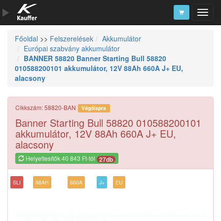
Főoldal
>>
Felszerelések
Akkumulátor
Szerszámkatalógus
Európai szabvány akkumulátor
BANNER 58820 Banner Starting Bull 58820
Kosár
010588200101 akkumulátor, 12V 88Ah 660A J+ EU,
Alkatrészek
alacsony
Cikkszám: 58820-BAN
Vágólapra
Banner Starting Bull 58820 010588200101
akkumulátor, 12V 88Ah 660A J+ EU,
alacsony
Helyettesítők 40 843 Ft-tól
27db
SLI
88AH
660A
J+
EU