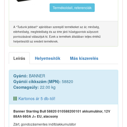
Termékoldall, referenciák
A "Tudunk jobbat!" ajánlóban szereplő termékeket az ár, minőség,
elérhetőség, megfelelőség és az érte járó hűségpontok súlyozott
pontozásával választjuk ki. Ezek a termékek általában teljes értékű
helyettesítői az eredeti terméknek.
Leírás
Helyettesítők
Más kiszerelés
Gyártó:
BANNER
Gyártói cikkszám (MPN):
58820
Csomagsúly:
22.00 kg
Kartonos ár 5 db-tól!
Banner Starting Bull 58820 010588200101 akkumulátor, 12V
88Ah 660A J+ EU, alacsony
Zárt, gondozásmentes indítóakkumulátor