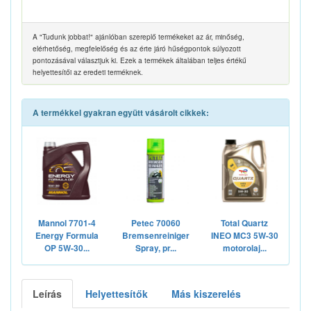
A "Tudunk jobbat!" ajánlóban szereplő termékeket az ár, minőség,
elérhetőség, megfelelőség és az érte járó hűségpontok súlyozott
pontozásával választjuk ki. Ezek a termékek általában teljes értékű
helyettesítői az eredeti terméknek.
A termékkel gyakran együtt vásárolt cikkek:
Mannol 7701-4
Petec 70060
Total Quartz
Energy Formula
Bremsenreiniger
INEO MC3 5W-30
OP 5W-30...
Spray, pr...
motorolaj...
Leírás
Helyettesítők
Más kiszerelés