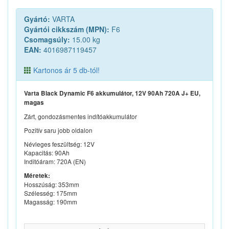
Gyártó:
VARTA
Gyártói cikkszám (MPN):
F6
Csomagsúly:
15.00 kg
EAN:
4016987119457
Kartonos ár 5 db-tól!
Varta Black Dynamic F6 akkumulátor, 12V 90Ah 720A J+ EU,
magas
Zárt, gondozásmentes indítóakkumulátor
Pozitív saru jobb oldalon
Névleges feszültség: 12V
Kapacitás: 90Ah
Inditóáram: 720A (EN)
Méretek:
Hosszúság: 353mm
Szélesség: 175mm
Magasság: 190mm