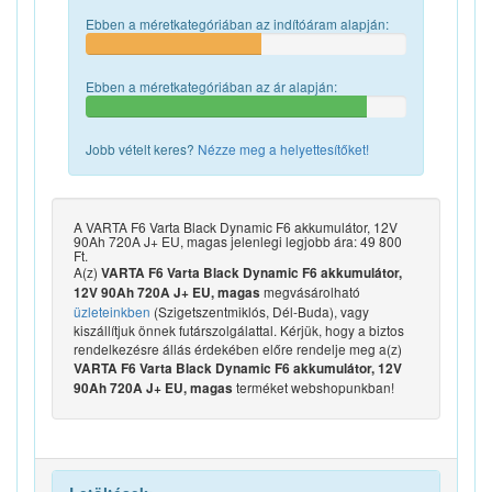
Ebben a méretkategóriában az indítóáram alapján:
Ebben a méretkategóriában az ár alapján:
Jobb vételt keres?
Nézze meg a helyettesítőket!
A VARTA F6 Varta Black Dynamic F6 akkumulátor, 12V
90Ah 720A J+ EU, magas jelenlegi legjobb ára: 49 800
Ft.
A(z)
VARTA F6 Varta Black Dynamic F6 akkumulátor,
megvásárolható
12V 90Ah 720A J+ EU, magas
üzleteinkben
(Szigetszentmiklós, Dél-Buda), vagy
kiszállítjuk önnek futárszolgálattal. Kérjük, hogy a biztos
rendelkezésre állás érdekében előre rendelje meg a(z)
VARTA F6 Varta Black Dynamic F6 akkumulátor, 12V
terméket webshopunkban!
90Ah 720A J+ EU, magas