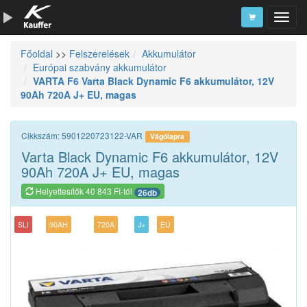
Főoldal
>>
Felszerelések
Akkumulátor
Szerszámkatalógus
Európai szabvány akkumulátor
VARTA F6 Varta Black Dynamic F6 akkumulátor, 12V
Kosár
90Ah 720A J+ EU, magas
Alkatrészek
Cikkszám: 5901220723122-VAR
Vágólapra
Varta Black Dynamic F6 akkumulátor, 12V
90Ah 720A J+ EU, magas
Helyettesítők 40 843 Ft-tól
26db
SLI
90AH
720A
J+
EU