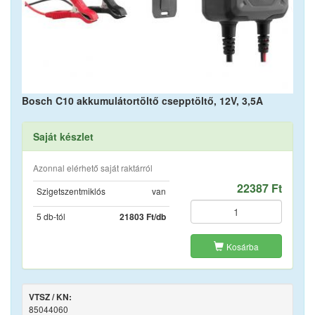
Bosch C10 akkumulátortöltő csepptöltő, 12V, 3,5A
Saját készlet
Azonnal elérhető saját raktárról
22387 Ft
Szigetszentmiklós
van
5 db-tól
21803 Ft/db
Kosárba
VTSZ / KN:
85044060