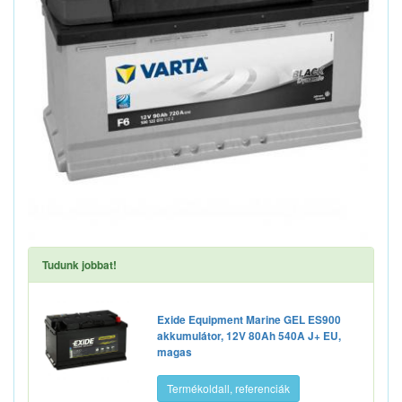
Tudunk jobbat!
Exide Equipment Marine GEL ES900
akkumulátor, 12V 80Ah 540A J+ EU,
magas
Termékoldall, referenciák