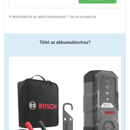
A feltüntetett ár az adott cikkszámból 1 db-ra vonatkozik.
Töltő az akkumulátorhoz?