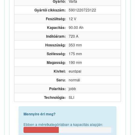
Gyártó:
Varta
Gyártói cikkszám:
5901220723122
Feszültség:
12 V
Kapacitás:
90.00 Ah
Indítóáram:
720 A
Hosszúság:
353 mm
Szélesség:
175 mm
Magasság:
190 mm
Kivitel:
európai
Saru:
normál
Polaritás:
jobb
Technológia:
SLI
Mennyire éri meg?
Ebben a méretkategóriában a kapacitás alapján: