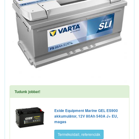
Tudunk jobbat!
Exide Equipment Marine GEL ES900
akkumulátor, 12V 80Ah 540A J+ EU,
magas
Termékoldall, referenciák