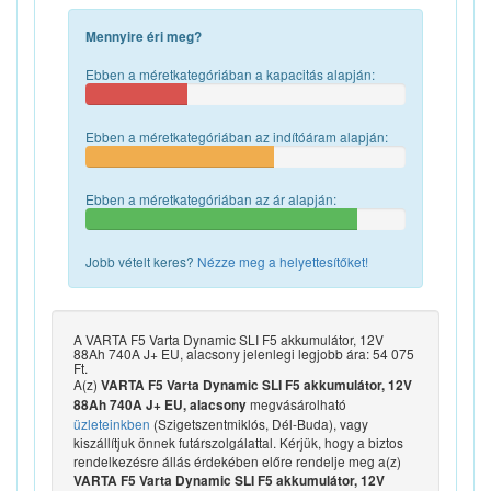
Mennyire éri meg?
Ebben a méretkategóriában a kapacitás alapján:
Ebben a méretkategóriában az indítóáram alapján:
Ebben a méretkategóriában az ár alapján:
Jobb vételt keres?
Nézze meg a helyettesítőket!
A VARTA F5 Varta Dynamic SLI F5 akkumulátor, 12V
88Ah 740A J+ EU, alacsony jelenlegi legjobb ára: 54 075
Ft.
A(z)
VARTA F5 Varta Dynamic SLI F5 akkumulátor, 12V
megvásárolható
88Ah 740A J+ EU, alacsony
üzleteinkben
(Szigetszentmiklós, Dél-Buda), vagy
kiszállítjuk önnek futárszolgálattal. Kérjük, hogy a biztos
rendelkezésre állás érdekében előre rendelje meg a(z)
VARTA F5 Varta Dynamic SLI F5 akkumulátor, 12V