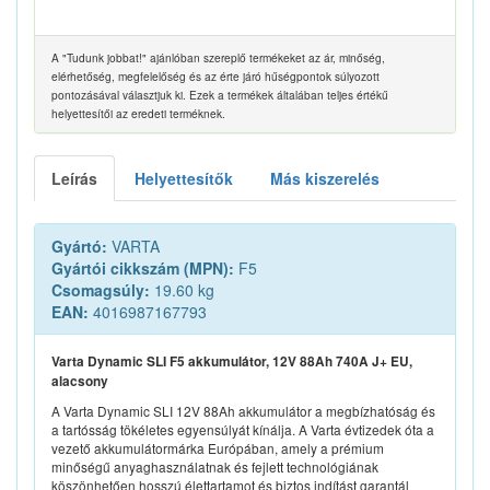
A "Tudunk jobbat!" ajánlóban szereplő termékeket az ár, minőség,
elérhetőség, megfelelőség és az érte járó hűségpontok súlyozott
pontozásával választjuk ki. Ezek a termékek általában teljes értékű
helyettesítői az eredeti terméknek.
Leírás
Helyettesítők
Más kiszerelés
Gyártó:
VARTA
Gyártói cikkszám (MPN):
F5
Csomagsúly:
19.60 kg
EAN:
4016987167793
Varta Dynamic SLI F5 akkumulátor, 12V 88Ah 740A J+ EU,
alacsony
A Varta Dynamic SLI 12V 88Ah akkumulátor a megbízhatóság és
a tartósság tökéletes egyensúlyát kínálja. A Varta évtizedek óta a
vezető akkumulátormárka Európában, amely a prémium
minőségű anyaghasználatnak és fejlett technológiának
köszönhetően hosszú élettartamot és biztos indítást garantál