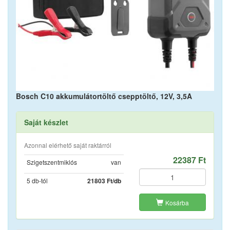
Bosch C10 akkumulátortöltő csepptöltő, 12V, 3,5A
Saját készlet
Azonnal elérhető saját raktárról
22387 Ft
Szigetszentmiklós
van
5 db-tól
21803 Ft/db
Kosárba