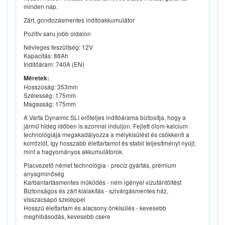
minden nap.
Zárt, gondozásmentes indítóakkumulátor
Pozitív saru jobb oldalon
Névleges feszültség: 12V
Kapacitás: 88Ah
Inditóáram: 740A (EN)
Méretek:
Hosszúság: 353mm
Szélesség: 175mm
Magasság: 175mm
A Varta Dynamic SLI erőteljes indítóárama biztosítja, hogy a
jármű hideg időben is azonnal induljon. Fejlett ólom-kalcium
technológiája megakadályozza a mélykisülést és csökkenti a
korróziót, így hosszabb élettartamot és stabil teljesítményt nyújt,
mint a hagyományos akkumulátorok.
Piacvezető német technológia - precíz gyártás, prémium
anyagminőség
Karbantartásmentes működés - nem igényel vízutántöltést
Biztonságos és zárt kialakítás - szivárgásmentes ház,
visszacsapó szeleppel
Hosszú élettartam és alacsony önkisülés - kevesebb
meghibásodás, kevesebb csere