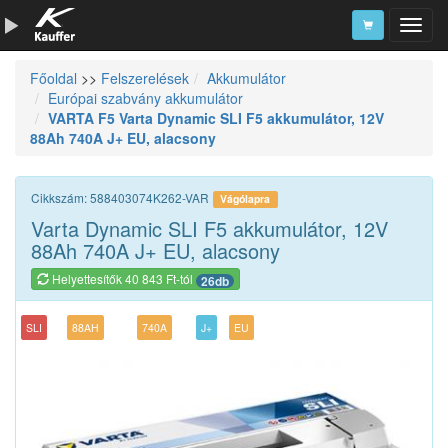
Főoldal
>>
Felszerelések
Akkumulátor
Szerszámkatalógus
Európai szabvány akkumulátor
VARTA F5 Varta Dynamic SLI F5 akkumulátor, 12V
Kosár
88Ah 740A J+ EU, alacsony
Alkatrészek
Cikkszám: 588403074K262-VAR
Vágólapra
Varta Dynamic SLI F5 akkumulátor, 12V
88Ah 740A J+ EU, alacsony
Helyettesítők 40 843 Ft-tól
26db
SLI
88AH
740A
J+
EU