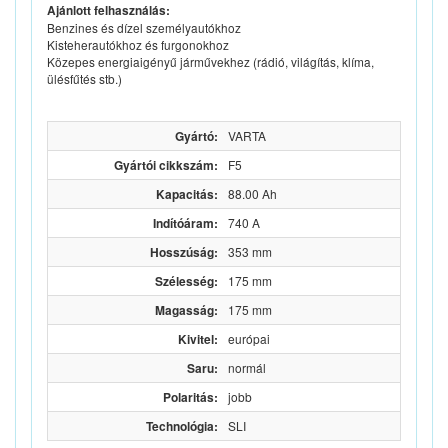
Ajánlott felhasználás:
Benzines és dízel személyautókhoz
Kisteherautókhoz és furgonokhoz
Közepes energiaigényű járművekhez (rádió, világítás, klíma,
ülésfűtés stb.)
Gyártó:
VARTA
Gyártói cikkszám:
F5
Kapacitás:
88.00 Ah
Indítóáram:
740 A
Hosszúság:
353 mm
Szélesség:
175 mm
Magasság:
175 mm
Kivitel:
európai
Saru:
normál
Polaritás:
jobb
Technológia:
SLI