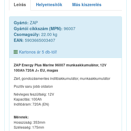
Leírás
Helyettesítők
Más kiszerelés
Gyártó:
ZAP
Gyártói cikkszám (MPN):
96007
Csomagsúly:
22.00 kg
EAN:
5903665003407
Kartonos ár 5 db-tól!
ZAP Energy Plus Marine 96007 munkaakkumulátor, 12V
100Ah 720A J+ EU, magas
Zárt, gondozásmentes indítóakkumulátor, munkaakkumulátor
Pozitív saru jobb oldalon
Névleges feszültség: 12V
Kapacitás: 100Ah
Inditóáram: 720A (EN)
Méretek:
Hosszúság: 353mm
Szélesség: 175mm