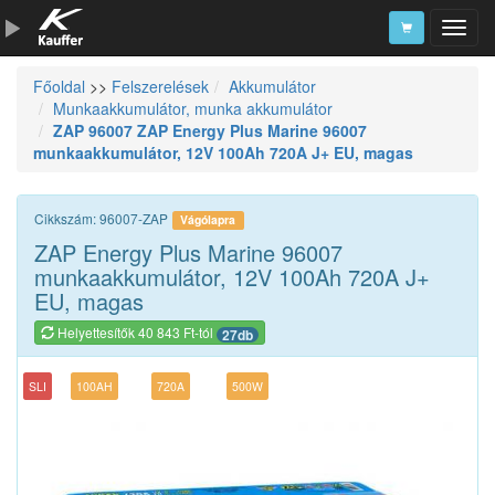
Főoldal
>>
Felszerelések
Akkumulátor
Szerszámkatalógus
Munkaakkumulátor, munka akkumulátor
ZAP 96007 ZAP Energy Plus Marine 96007
Kosár
munkaakkumulátor, 12V 100Ah 720A J+ EU, magas
Alkatrészek
Cikkszám: 96007-ZAP
Vágólapra
ZAP Energy Plus Marine 96007
munkaakkumulátor, 12V 100Ah 720A J+
EU, magas
Helyettesítők 40 843 Ft-tól
27db
SLI
100AH
720A
500W