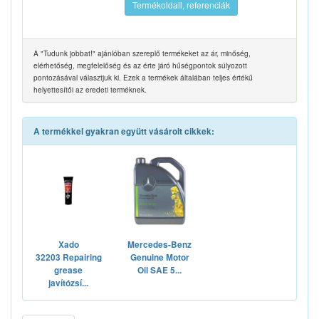
Termékoldall, referenciák
A "Tudunk jobbat!" ajánlóban szereplő termékeket az ár, minőség,
elérhetőség, megfelelőség és az érte járó hűségpontok súlyozott
pontozásával választjuk ki. Ezek a termékek általában teljes értékű
helyettesítői az eredeti terméknek.
A termékkel gyakran együtt vásárolt cikkek:
Xado
Mercedes-Benz
32203 Repairing
Genuine Motor
grease
Oil SAE 5...
javítózsí...