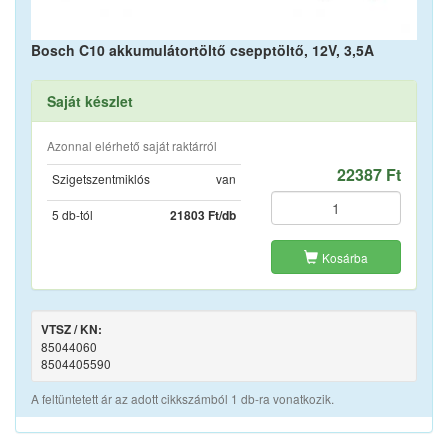
Bosch C10 akkumulátortöltő csepptöltő, 12V, 3,5A
Saját készlet
Azonnal elérhető saját raktárról
22387 Ft
Szigetszentmiklós
van
5 db-tól
21803 Ft/db
Kosárba
VTSZ / KN:
85044060
8504405590
A feltüntetett ár az adott cikkszámból 1 db-ra vonatkozik.