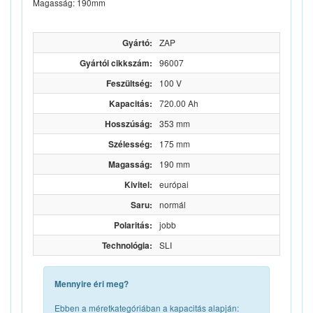
Magasság: 190mm
Gyártó:
ZAP
Gyártói cikkszám:
96007
Feszültség:
100 V
Kapacitás:
720.00 Ah
Hosszúság:
353 mm
Szélesség:
175 mm
Magasság:
190 mm
Kivitel:
európai
Saru:
normál
Polaritás:
jobb
Technológia:
SLI
Mennyire éri meg?
Ebben a méretkategóriában a kapacitás alapján: