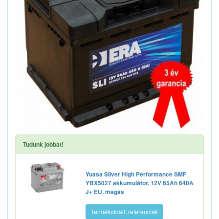
Tudunk jobbat!
Yuasa Silver High Performance SMF
YBX5027 akkumulátor, 12V 65Ah 640A
J+ EU, magas
Termékoldall, referenciák