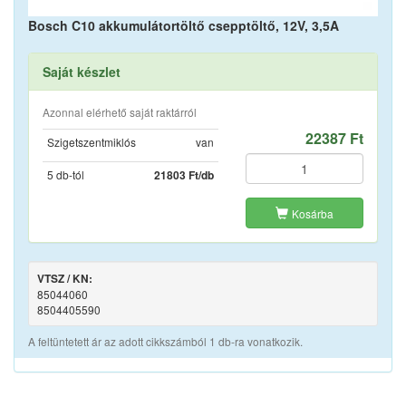
Bosch C10 akkumulátortöltő csepptöltő, 12V, 3,5A
Saját készlet
Azonnal elérhető saját raktárról
22387 Ft
Szigetszentmiklós
van
5 db-tól
21803 Ft/db
Kosárba
VTSZ / KN:
85044060
8504405590
A feltüntetett ár az adott cikkszámból 1 db-ra vonatkozik.