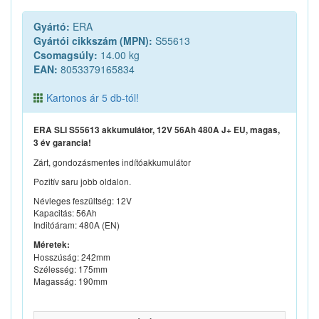
Gyártó:
ERA
Gyártói cikkszám (MPN):
S55613
Csomagsúly:
14.00 kg
EAN:
8053379165834
Kartonos ár 5 db-tól!
ERA SLI S55613 akkumulátor, 12V 56Ah 480A J+ EU, magas,
3 év garancia!
Zárt, gondozásmentes indítóakkumulátor
Pozitív saru jobb oldalon.
Névleges feszültség: 12V
Kapacitás: 56Ah
Inditóáram: 480A (EN)
Méretek:
Hosszúság: 242mm
Szélesség: 175mm
Magasság: 190mm