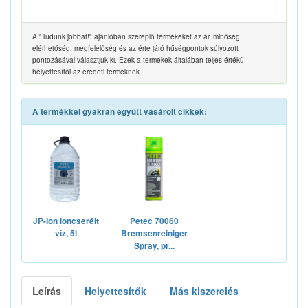
A "Tudunk jobbat!" ajánlóban szereplő termékeket az ár, minőség,
elérhetőség, megfelelőség és az érte járó hűségpontok súlyozott
pontozásával választjuk ki. Ezek a termékek általában teljes értékű
helyettesítői az eredeti terméknek.
A termékkel gyakran együtt vásárolt cikkek:
JP-Ion ioncserélt
Petec 70060
víz, 5l
Bremsenreiniger
Spray, pr...
Leírás
Helyettesítők
Más kiszerelés