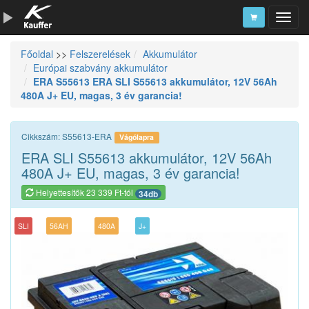
Főoldal
>>
Felszerelések
Akkumulátor
Szerszámkatalógus
Európai szabvány akkumulátor
ERA S55613 ERA SLI S55613 akkumulátor, 12V 56Ah
Kosár
480A J+ EU, magas, 3 év garancia!
Alkatrészek
Cikkszám: S55613-ERA
Vágólapra
ERA SLI S55613 akkumulátor, 12V 56Ah
480A J+ EU, magas, 3 év garancia!
Helyettesítők 23 339 Ft-tól
34db
SLI
56AH
480A
J+