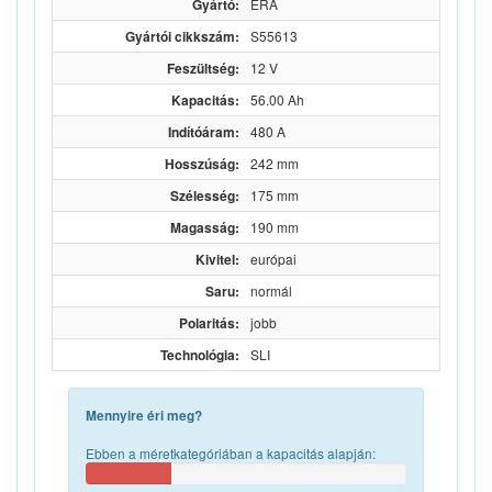
Gyártó:
ERA
Gyártói cikkszám:
S55613
Feszültség:
12 V
Kapacitás:
56.00 Ah
Indítóáram:
480 A
Hosszúság:
242 mm
Szélesség:
175 mm
Magasság:
190 mm
Kivitel:
európai
Saru:
normál
Polaritás:
jobb
Technológia:
SLI
Mennyire éri meg?
Ebben a méretkategóriában a kapacitás alapján: