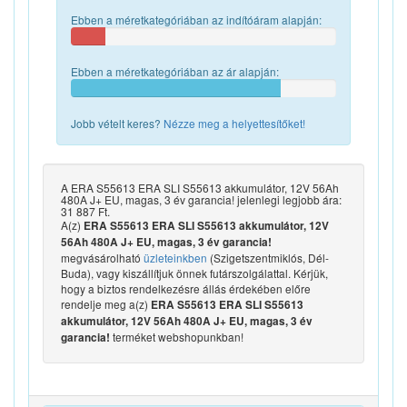
Ebben a méretkategóriában az indítóáram alapján:
Ebben a méretkategóriában az ár alapján:
Jobb vételt keres?
Nézze meg a helyettesítőket!
A ERA S55613 ERA SLI S55613 akkumulátor, 12V 56Ah
480A J+ EU, magas, 3 év garancia! jelenlegi legjobb ára:
31 887 Ft.
A(z)
ERA S55613 ERA SLI S55613 akkumulátor, 12V
56Ah 480A J+ EU, magas, 3 év garancia!
megvásárolható
üzleteinkben
(Szigetszentmiklós, Dél-
Buda), vagy kiszállítjuk önnek futárszolgálattal. Kérjük,
hogy a biztos rendelkezésre állás érdekében előre
rendelje meg a(z)
ERA S55613 ERA SLI S55613
akkumulátor, 12V 56Ah 480A J+ EU, magas, 3 év
terméket webshopunkban!
garancia!