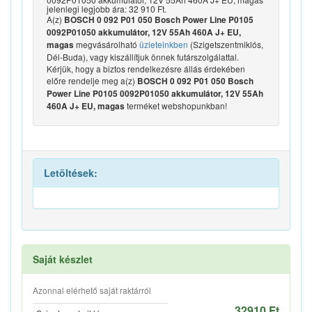
jelenlegi legjobb ára: 32 910 Ft.
A(z)
BOSCH 0 092 P01 050 Bosch Power Line P0105
0092P01050 akkumulátor, 12V 55Ah 460A J+ EU,
megvásárolható
üzleteinkben
(Szigetszentmiklós,
magas
Dél-Buda), vagy kiszállítjuk önnek futárszolgálattal.
Kérjük, hogy a biztos rendelkezésre állás érdekében
előre rendelje meg a(z)
BOSCH 0 092 P01 050 Bosch
Power Line P0105 0092P01050 akkumulátor, 12V 55Ah
terméket webshopunkban!
460A J+ EU, magas
Letöltések:
Saját készlet
Azonnal elérhető saját raktárról
32910 Ft