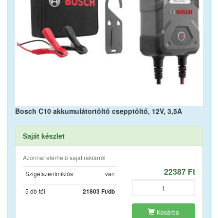
Bosch C10 akkumulátortöltő csepptöltő, 12V, 3,5A
Saját készlet
Azonnal elérhető saját raktárról
22387 Ft
Szigetszentmiklós
van
5 db-tól
21803 Ft/db
Kosárba