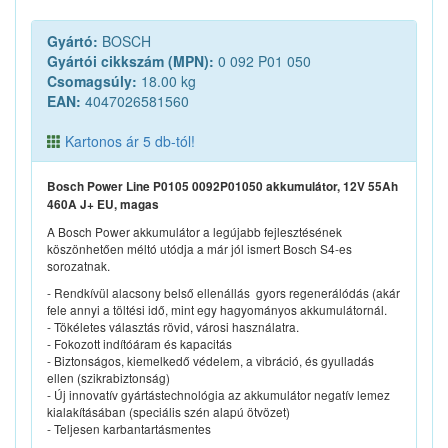
Gyártó:
BOSCH
Gyártói cikkszám (MPN):
0 092 P01 050
Csomagsúly:
18.00 kg
EAN:
4047026581560
Kartonos ár 5 db-tól!
Bosch Power Line P0105 0092P01050 akkumulátor, 12V 55Ah
460A J+ EU, magas
A Bosch Power akkumulátor a legújabb fejlesztésének
köszönhetően méltó utódja a már jól ismert Bosch S4-es
sorozatnak.
- Rendkívül alacsony belső ellenállás  gyors regenerálódás (akár
fele annyi a töltési idő, mint egy hagyományos akkumulátornál.
- Tökéletes választás rövid, városi használatra.
- Fokozott indítóáram és kapacitás
- Biztonságos, kiemelkedő védelem, a vibráció, és gyulladás
ellen (szikrabiztonság)
- Új innovatív gyártástechnológia az akkumulátor negatív lemez
kialakításában (speciális szén alapú ötvözet)
- Teljesen karbantartásmentes