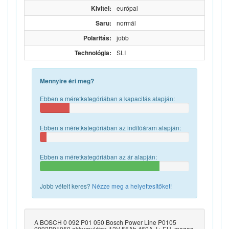
Kivitel:
európai
Saru:
normál
Polaritás:
jobb
Technológia:
SLI
Mennyire éri meg?
Ebben a méretkategóriában a kapacitás alapján:
Ebben a méretkategóriában az indítóáram alapján:
Ebben a méretkategóriában az ár alapján:
Jobb vételt keres?
Nézze meg a helyettesítőket!
A BOSCH 0 092 P01 050 Bosch Power Line P0105
0092P01050 akkumulátor, 12V 55Ah 460A J+ EU, magas