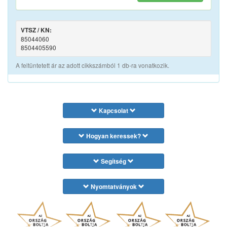
VTSZ / KN:
85044060
8504405590
A feltüntetett ár az adott cikkszámból 1 db-ra vonatkozik.
Kapcsolat
Hogyan keressek?
Segítség
Nyomtatványok