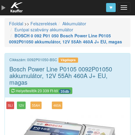
Főoldal
>>
Felszerelések
Akkumulátor
Szerszámkatalógus
Európai szabvány akkumulátor
BOSCH 0 092 P01 050 Bosch Power Line P0105
Kosár
0092P01050 akkumulátor, 12V 55Ah 460A J+ EU, magas
Alkatrészek
Cikkszám: 0092P01050-BSC
Vágólapra
Bosch Power Line P0105 0092P01050
akkumulátor, 12V 55Ah 460A J+ EU,
magas
Helyettesítők 23 339 Ft-tól
35db
SLI
12V
55AH
460A