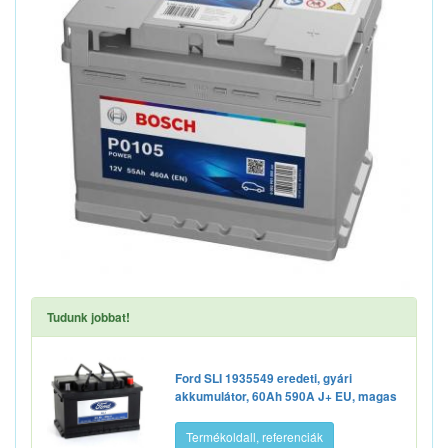
Tudunk jobbat!
Ford SLI 1935549 eredeti, gyári
akkumulátor, 60Ah 590A J+ EU, magas
Termékoldall, referenciák