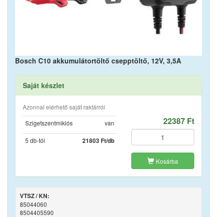
Bosch C10 akkumulátortöltő csepptöltő, 12V, 3,5A
Saját készlet
Azonnal elérhető saját raktárról
22387 Ft
Szigetszentmiklós
van
5 db-tól
21803 Ft/db
Kosárba
VTSZ / KN:
85044060
8504405590