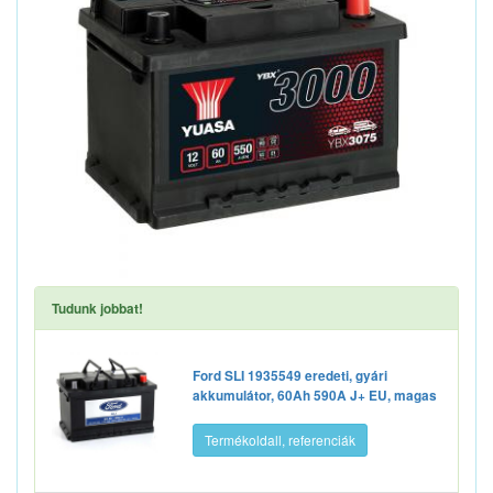
Tudunk jobbat!
Ford SLI 1935549 eredeti, gyári
akkumulátor, 60Ah 590A J+ EU, magas
Termékoldall, referenciák