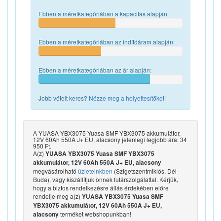
Ebben a méretkategóriában a kapacitás alapján:
Ebben a méretkategóriában az indítóáram alapján:
Ebben a méretkategóriában az ár alapján:
Jobb vételt keres?
Nézze meg a helyettesítőket!
A YUASA YBX3075 Yuasa SMF YBX3075 akkumulátor,
12V 60Ah 550A J+ EU, alacsony jelenlegi legjobb ára: 34
950 Ft.
A(z)
YUASA YBX3075 Yuasa SMF YBX3075
akkumulátor, 12V 60Ah 550A J+ EU, alacsony
megvásárolható
üzleteinkben
(Szigetszentmiklós, Dél-
Buda), vagy kiszállítjuk önnek futárszolgálattal. Kérjük,
hogy a biztos rendelkezésre állás érdekében előre
rendelje meg a(z)
YUASA YBX3075 Yuasa SMF
YBX3075 akkumulátor, 12V 60Ah 550A J+ EU,
terméket webshopunkban!
alacsony