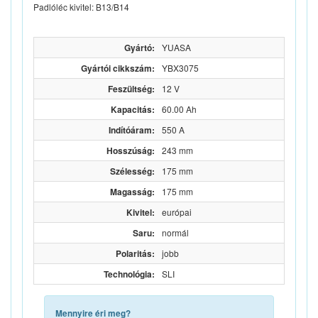
Padlóléc kivitel: B13/B14
Gyártó:
YUASA
Gyártói cikkszám:
YBX3075
Feszültség:
12 V
Kapacitás:
60.00 Ah
Indítóáram:
550 A
Hosszúság:
243 mm
Szélesség:
175 mm
Magasság:
175 mm
Kivitel:
európai
Saru:
normál
Polaritás:
jobb
Technológia:
SLI
Mennyire éri meg?