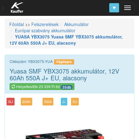
Főoldal
>>
Felszerelések
Akkumulátor
Szerszámkatalógus
Európai szabvány akkumulátor
YUASA YBX3075 Yuasa SMF YBX3075 akkumulátor,
Kosár
12V 60Ah 550A J+ EU, alacsony
Alkatrészek
Cikkszám: YBX3075-YUA
Vágólapra
Yuasa SMF YBX3075 akkumulátor, 12V
60Ah 550A J+ EU, alacsony
Helyettesítők 23 339 Ft-tól
35db
SLI
60AH
550A
J+
EU