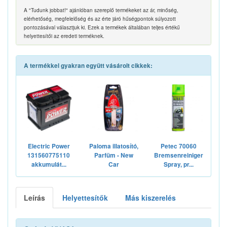
A "Tudunk jobbat!" ajánlóban szereplő termékeket az ár, minőség,
elérhetőség, megfelelőség és az érte járó hűségpontok súlyozott
pontozásával választjuk ki. Ezek a termékek általában teljes értékű
helyettesítői az eredeti terméknek.
A termékkel gyakran együtt vásárolt cikkek:
Electric Power
Paloma illatosító,
Petec 70060
131560775110
Parfüm - New
Bremsenreiniger
akkumulát...
Car
Spray, pr...
Leírás
Helyettesítők
Más kiszerelés