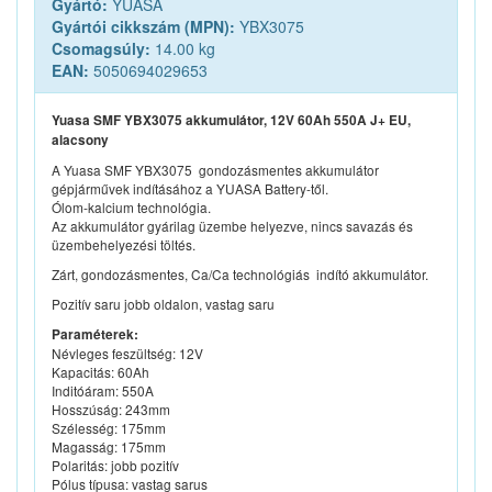
Gyártó:
YUASA
Gyártói cikkszám (MPN):
YBX3075
Csomagsúly:
14.00 kg
EAN:
5050694029653
Yuasa SMF YBX3075 akkumulátor, 12V 60Ah 550A J+ EU,
alacsony
A Yuasa SMF YBX3075 gondozásmentes akkumulátor
gépjárművek indításához a YUASA Battery-től.
Ólom-kalcium technológia.
Az akkumulátor gyárilag üzembe helyezve, nincs savazás és
üzembehelyezési töltés.
Zárt, gondozásmentes, Ca/Ca technológiás indító akkumulátor.
Pozitív saru jobb oldalon, vastag saru
Paraméterek:
Névleges feszültség: 12V
Kapacitás: 60Ah
Inditóáram: 550A
Hosszúság: 243mm
Szélesség: 175mm
Magasság: 175mm
Polaritás: jobb pozitív
Pólus típusa: vastag sarus