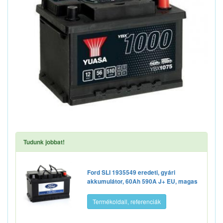
Tudunk jobbat!
Ford SLI 1935549 eredeti, gyári
akkumulátor, 60Ah 590A J+ EU, magas
Termékoldall, referenciák