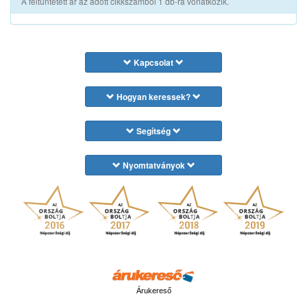
A feltüntetett ár az adott cikkszámból 1 db-ra vonatkozik.
Kapcsolat
Hogyan keressek?
Segítség
Nyomtatványok
Árukereső