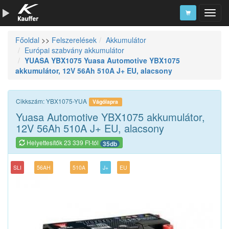
Főoldal
>>
Felszerelések
Akkumulátor
Szerszámkatalógus
Európai szabvány akkumulátor
YUASA YBX1075 Yuasa Automotive YBX1075
Kosár
akkumulátor, 12V 56Ah 510A J+ EU, alacsony
Alkatrészek
Cikkszám: YBX1075-YUA
Vágólapra
Yuasa Automotive YBX1075 akkumulátor,
12V 56Ah 510A J+ EU, alacsony
Helyettesítők 23 339 Ft-tól
35db
SLI
56AH
510A
J+
EU