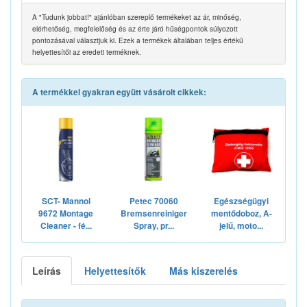
A "Tudunk jobbat!" ajánlóban szereplő termékeket az ár, minőség,
elérhetőség, megfelelőség és az érte járó hűségpontok súlyozott
pontozásával választjuk ki. Ezek a termékek általában teljes értékű
helyettesítői az eredeti terméknek.
A termékkel gyakran együtt vásárolt cikkek:
SCT- Mannol
Petec 70060
Egészségügyi
9672 Montage
Bremsenreiniger
mentődoboz, A-
Cleaner - fé...
Spray, pr...
jelű, moto...
Leírás
Helyettesítők
Más kiszerelés