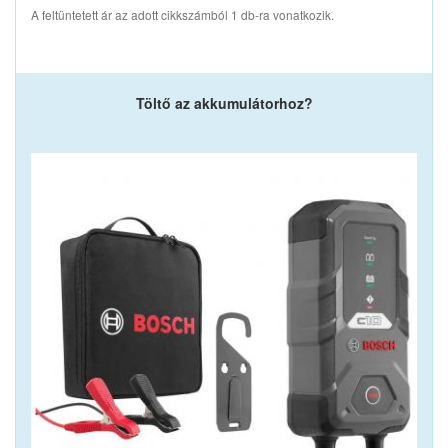
A feltüntetett ár az adott cikkszámból 1 db-ra vonatkozik.
Töltő az akkumulátorhoz?