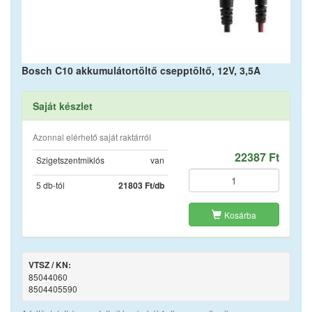
Bosch C10 akkumulátortöltő csepptöltő, 12V, 3,5A
Saját készlet
Azonnal elérhető saját raktárról
22387 Ft
Szigetszentmiklós
van
5 db-tól
21803 Ft/db
Kosárba
VTSZ / KN:
85044060
8504405590