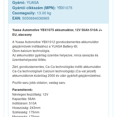
Gyártó:
YUASA
Gyártói cikkszám (MPN):
YBX1075
Csomagsúly:
13.00 kg
EAN:
5050694036965
Yuasa Automotive YBX1075 akkumulátor, 12V 56Ah 510A J+
EU, alacsony
A Yuasa Automotive YBX1012 gondozásmentes akkumulátor
gépjárművek indításához a YUASA Battery-től.
Ólom-kalcium technológia.
Az akkumulátor gyárilag üzembe helyezve, nincs savazás és
üzembehelyezési töltés.
Zárt, gondozásmentes, Ca-Ca technológiás indító akkumulátor.
Ca-Ca technológiiaA Calcium technológiájú (Ca-val jelzett)
akkumulátorok kizárólag 2000 év után gyártott gépjárműekhez.
Pozitív saru jobb oldalon, vastag saru
Paraméterek:
Névleges feszültség: 12V
Kapacitás: 56Ah
Inditóáram: 510A
Hosszúság: 243mm
Szélesség: 175mm
Magasság: 175mm