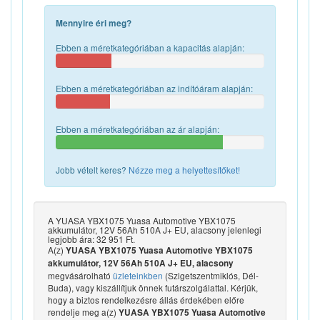
Mennyire éri meg?
Ebben a méretkategóriában a kapacitás alapján:
Ebben a méretkategóriában az indítóáram alapján:
Ebben a méretkategóriában az ár alapján:
Jobb vételt keres?
Nézze meg a helyettesítőket!
A YUASA YBX1075 Yuasa Automotive YBX1075
akkumulátor, 12V 56Ah 510A J+ EU, alacsony jelenlegi
legjobb ára: 32 951 Ft.
A(z)
YUASA YBX1075 Yuasa Automotive YBX1075
akkumulátor, 12V 56Ah 510A J+ EU, alacsony
megvásárolható
üzleteinkben
(Szigetszentmiklós, Dél-
Buda), vagy kiszállítjuk önnek futárszolgálattal. Kérjük,
hogy a biztos rendelkezésre állás érdekében előre
rendelje meg a(z)
YUASA YBX1075 Yuasa Automotive