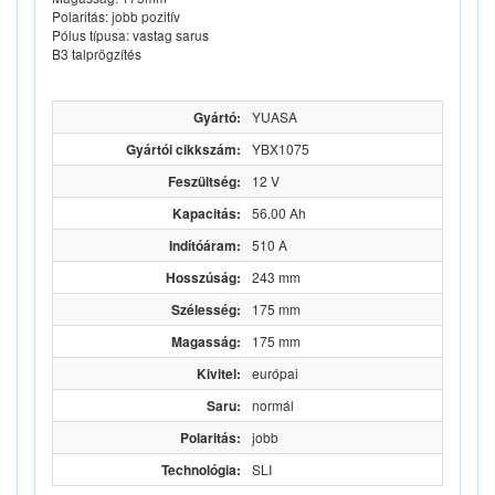
Polaritás: jobb pozitív
Pólus típusa: vastag sarus
B3 talprögzítés
Gyártó:
YUASA
Gyártói cikkszám:
YBX1075
Feszültség:
12 V
Kapacitás:
56.00 Ah
Indítóáram:
510 A
Hosszúság:
243 mm
Szélesség:
175 mm
Magasság:
175 mm
Kivitel:
európai
Saru:
normál
Polaritás:
jobb
Technológia:
SLI