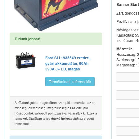
Banner Start
Zárt, gondoz
Pozitív saru 
Névleges fes
Kapacitás: 5
Tudunk jobbat!
Inditóáram: 
Méretek:
Hosszúság:
Ford SLI 1935549 eredeti,
Szélesség: 
gyári akkumulátor, 60Ah
Magasság: 
590A J+ EU, magas
Termékoldall, referenciák
A "Tudunk jobbat!" ajánlóban szereplő termékeket az ár,
minőség, elérhetőség, megfelelőség és az érte járó
hűségpontok súlyozott pontozásával választjuk ki. Ezek a
termékek általában teljes értékű helyettesítői az eredeti
terméknek.