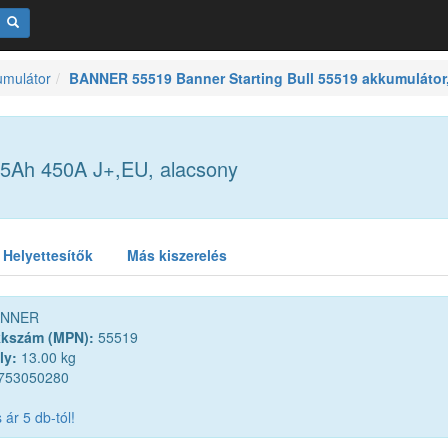
umulátor
BANNER 55519 Banner Starting Bull 55519 akkumulátor
 55Ah 450A J+,EU, alacsony
Helyettesítők
Más kiszerelés
NNER
kkszám (MPN):
55519
ly:
13.00 kg
753050280
ár 5 db-tól!