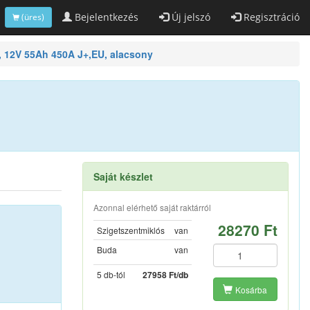
Bejelentkezés
Új jelszó
Regisztráció
(üres)
, 12V 55Ah 450A J+,EU, alacsony
Saját készlet
Azonnal elérhető saját raktárról
28270 Ft
Szigetszentmiklós
van
Buda
van
5 db-tól
27958 Ft/db
Kosárba