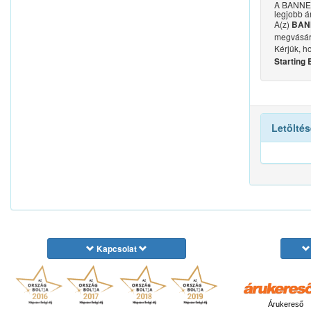
A BANNER 
legjobb á
A(z)
BANN
megvásár
Kérjük, h
Starting
Letöltés
Kapcsolat
Árukereső