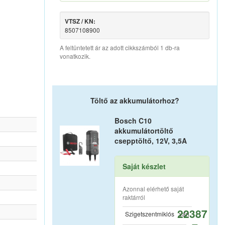
VTSZ / KN:
8507108900
A feltüntetett ár az adott cikkszámból 1 db-ra
vonatkozik.
Töltő az akkumulátorhoz?
Bosch C10
akkumulátortöltő
csepptöltő, 12V, 3,5A
Saját készlet
Azonnal elérhető saját
raktárról
22387
Szigetszentmiklós
van