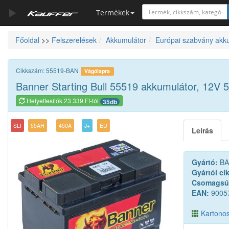
Termékek
Főoldal
>>
Felszerelések
Akkumulátor
Európai szabvány akk
Szerszámkatalógus
Kosár
Cikkszám: 55519-BAN
Vágólapra
Alkatrészek
Banner Starting Bull 55519 akkumulátor, 12V
Helyettesítők 23 339 Ft-tól
35db
SLI
55AH
450A
J+
EU
Leírás
Gyártó:
BA
Gyártói ci
Csomagsú
EAN:
9005
Kartonos 