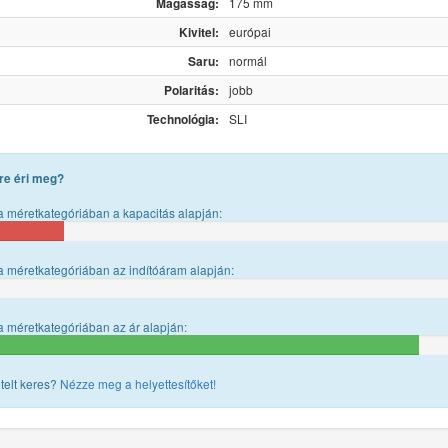
Magasság:
175 mm
Kivitel:
európai
Saru:
normál
Polaritás:
jobb
Technológia:
SLI
re éri meg?
 méretkategóriában a kapacitás alapján:
 méretkategóriában az indítóáram alapján:
 méretkategóriában az ár alapján:
telt keres?
Nézze meg a helyettesítőket!