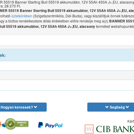
55519 Banner Starting Bull 55519 akkumulátor, 12V 55Ah 450A J+,EU, alacsony 
ra: 28 270 Ft.
ER 55519 Banner Starting Bull 55519 akkumulátor, 12V 55Ah 450A J+,EU, al
olható
üzleteinkben
(Szigetszentmiklós, Dél-Buda), vagy kiszállítjuk önnek futárszol
ogy a biztos rendelkezésre állás érdekében előre rendelje meg a(z)
BANNER 5551
terméket webshopunkb
 Bull 55519 akkumulátor, 12V 55Ah 450A J+,EU, alacsony
ek:
Hogyan keressek?
Segítség
Kárt