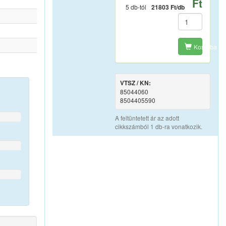
Ft
5 db-tól
21803 Ft/db
Kosárba
VTSZ / KN:
85044060
8504405590
A feltüntetett ár az adott
cikkszámból 1 db-ra vonatkozik.