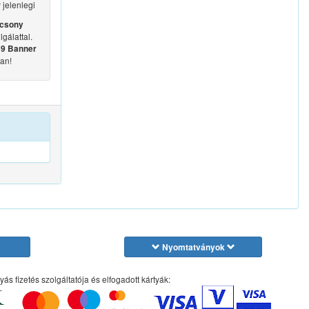
jelenlegi
acsony
gálattal.
9 Banner
an!
Nyomtatványok
yás fizetés szolgáltatója és elfogadott kártyák: