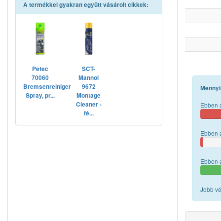
A termékkel gyakran együtt vásárolt cikkek:
Petec
SCT-
70060
Mannol
Bremsenreiniger
9672
Mennyi
Spray, pr...
Montage
Cleaner -
Ebben a
fé...
Ebben a
Ebben a
Jobb vé