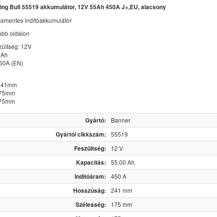
ing Bull 55519 akkumulátor, 12V 55Ah 450A J+,EU, alacsony
ásmentes indítóakkumulátor
jobb oldalon
zültség: 12V
5Ah
450A (EN)
 241mm
175mm
175mm
Gyártó:
Banner
Gyártói cikkszám:
55519
Feszültség:
12 V
Kapacitás:
55.00 Ah
Indítóáram:
450 A
Hosszúság:
241 mm
Szélesség:
175 mm