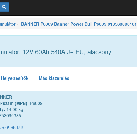
umulátor
BANNER P6009 Banner Power Bull P6009 013560090101 
ulátor, 12V 60Ah 540A J+ EU, alacsony
Helyettesítők
Más kiszerelés
NNER
kkszám (MPN):
P6009
ly:
14.00 kg
753090385
ár 5 db-tól!