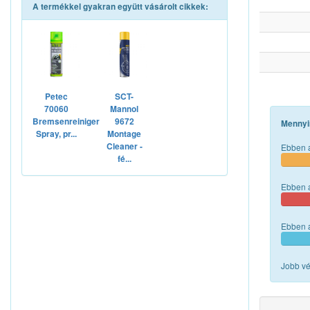
A termékkel gyakran együtt vásárolt cikkek:
Petec
SCT-
70060
Mannol
Bremsenreiniger
9672
Mennyi
Spray, pr...
Montage
Cleaner -
Ebben a
fé...
Ebben a
Ebben a
Jobb vé