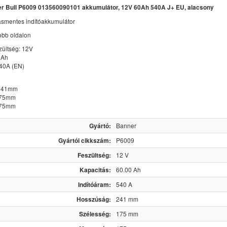
r Bull P6009 013560090101 akkumulátor, 12V 60Ah 540A J+ EU, alacsony
ásmentes indítóakkumulátor
jobb oldalon
zültség: 12V
0Ah
540A (EN)
 241mm
175mm
175mm
Gyártó:
Banner
Gyártói cikkszám:
P6009
Feszültség:
12 V
Kapacitás:
60.00 Ah
Indítóáram:
540 A
Hosszúság:
241 mm
Szélesség:
175 mm