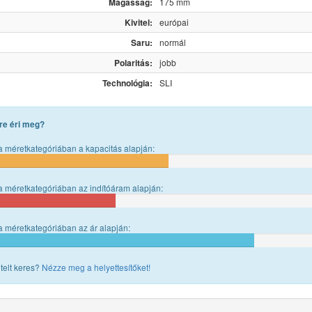
Magasság:
175 mm
Kivitel:
európai
Saru:
normál
Polaritás:
jobb
Technológia:
SLI
re éri meg?
 méretkategóriában a kapacitás alapján:
 méretkategóriában az indítóáram alapján:
 méretkategóriában az ár alapján:
telt keres?
Nézze meg a helyettesítőket!