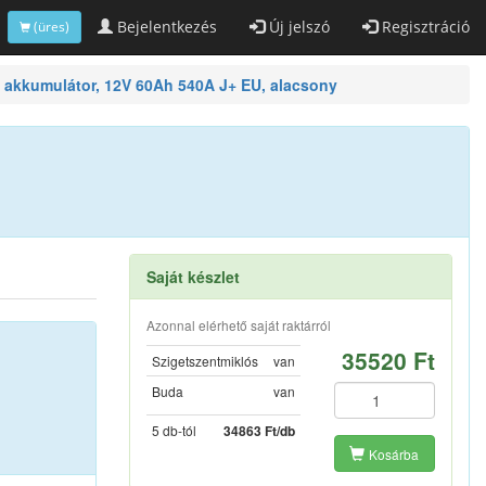
Bejelentkezés
Új jelszó
Regisztráció
(üres)
akkumulátor, 12V 60Ah 540A J+ EU, alacsony
Saját készlet
Azonnal elérhető saját raktárról
35520 Ft
Szigetszentmiklós
van
Buda
van
5 db-tól
34863 Ft/db
Kosárba