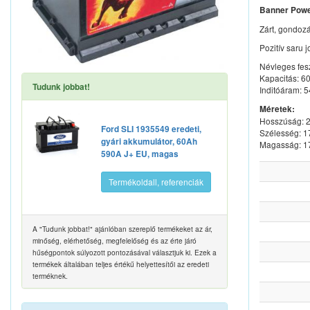
Banner Powe
Zárt, gondoz
Pozitív saru 
Névleges fes
Kapacitás: 6
Tudunk jobbat!
Inditóáram: 
Méretek:
Hosszúság:
Ford SLI 1935549 eredeti,
Szélesség: 
gyári akkumulátor, 60Ah
Magasság: 
590A J+ EU, magas
Termékoldall, referenciák
A "Tudunk jobbat!" ajánlóban szereplő termékeket az ár,
minőség, elérhetőség, megfelelőség és az érte járó
hűségpontok súlyozott pontozásával választjuk ki. Ezek a
termékek általában teljes értékű helyettesítői az eredeti
terméknek.