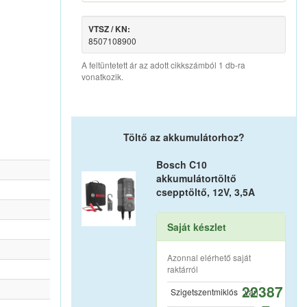
VTSZ / KN:
8507108900
A feltüntetett ár az adott cikkszámból 1 db-ra
vonatkozik.
Töltő az akkumulátorhoz?
Bosch C10
akkumulátortöltő
csepptöltő, 12V, 3,5A
Saját készlet
Azonnal elérhető saját
raktárról
22387
Szigetszentmiklós
van