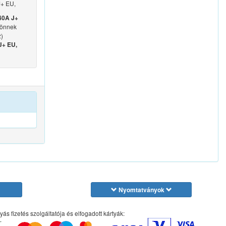
+ EU,
40A J+
k önnek
z)
J+ EU,
Nyomtatványok
yás fizetés szolgáltatója és elfogadott kártyák: