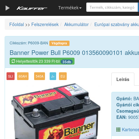
Termékek
Főoldal
>>
Felszerelések
Akkumulátor
Európai szabvány akk
Szerszámkatalógus
Kosár
Cikkszám: P6009-BAN
Vágólapra
Alkatrészek
Banner Power Bull P6009 013560090101 akkum
Helyettesítők 23 339 Ft-tól
35db
SLI
60AH
540A
J+
EU
Leírás
Gyártó:
BA
Gyártói ci
Csomagsú
EAN:
9005
Kartonos 