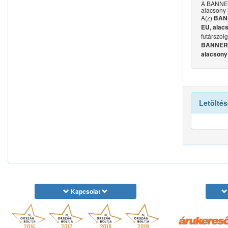
A BANNER
alacsony 
A(z)
BANN
EU, alac
futárszol
BANNER P
alacsony
Letöltés
Kapcsolat