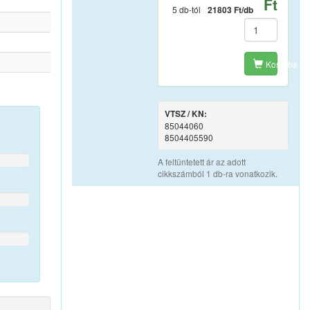
Ft
5 db-tól
21803 Ft/db
Kosárba
VTSZ / KN:
85044060
8504405590
A feltüntetett ár az adott
cikkszámból 1 db-ra vonatkozik.