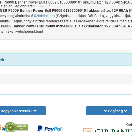
 P6009 Banner Power Bull P6009 013560090101 akkumulátor, 12V 60Ah 540A J
jelenlegi legjobb ára: 35 520 Ft.
ER P6009 Banner Power Bull P6009 013560090101 akkumulátor, 12V 60Ah 5
megvásárolható
üzleteinkben
(Szigetszentmiklós, Dél-Buda), vagy kiszállítju
sony
gálattal. Kérjük, hogy a biztos rendelkezésre állás érdekében előre rendelje meg a(
6009 Banner Power Bull P6009 013560090101 akkumulátor, 12V 60Ah 540A 
terméket webshopunkban!
ek:
Hogyan keressek?
Segítség
Kárt