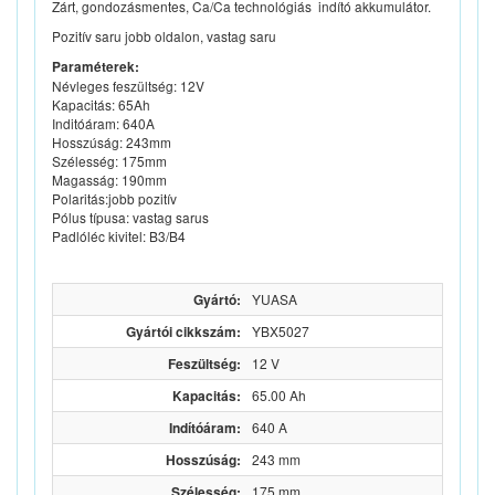
Zárt, gondozásmentes, Ca/Ca technológiás indító akkumulátor.
Pozitív saru jobb oldalon, vastag saru
Paraméterek:
Névleges feszültség: 12V
Kapacitás: 65Ah
Inditóáram: 640A
Hosszúság: 243mm
Szélesség: 175mm
Magasság: 190mm
Polaritás:jobb pozitív
Pólus típusa: vastag sarus
Padlóléc kivitel: B3/B4
Gyártó:
YUASA
Gyártói cikkszám:
YBX5027
Feszültség:
12 V
Kapacitás:
65.00 Ah
Indítóáram:
640 A
Hosszúság:
243 mm
Szélesség:
175 mm