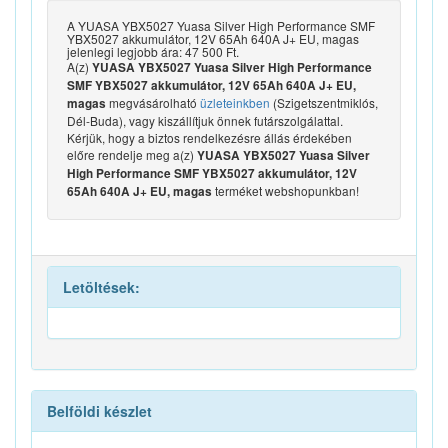
A YUASA YBX5027 Yuasa Silver High Performance SMF
YBX5027 akkumulátor, 12V 65Ah 640A J+ EU, magas
jelenlegi legjobb ára: 47 500 Ft.
A(z)
YUASA YBX5027 Yuasa Silver High Performance
SMF YBX5027 akkumulátor, 12V 65Ah 640A J+ EU,
megvásárolható
üzleteinkben
(Szigetszentmiklós,
magas
Dél-Buda), vagy kiszállítjuk önnek futárszolgálattal.
Kérjük, hogy a biztos rendelkezésre állás érdekében
előre rendelje meg a(z)
YUASA YBX5027 Yuasa Silver
High Performance SMF YBX5027 akkumulátor, 12V
terméket webshopunkban!
65Ah 640A J+ EU, magas
Letöltések:
Belföldi készlet