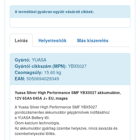
A termékkel gyakran együtt vásárolt cikkek:
Leírás
Helyettesítők
Más kiszerelés
Gyártó:
YUASA
Gyártói cikkszám (MPN):
YBX5027
Csomagsúly:
15.60 kg
EAN:
5050694029349
Yuasa Silver High Performance SMF YBX5027 akkumulátor,
12V 65Ah 640A J+ EU, magas
A Yuasa Silver High Performance SMF YBX5027
gondozásmentes akkumulátor gépjárművek indításához
a YUASA Battery-től.
Ólom-kalcium technológia.
Az akkumulátor gyárilag üzembe helyezve, nincs savazás és
üzembehelyezési töltés.