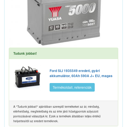
Tudunk jobbat!
Ford SLI 1935549 eredeti, gyári
akkumulátor, 60Ah 590A J+ EU, magas
Termékoldall, referenciák
A "Tudunk jobbat!" ajánlóban szereplő termékeket az ár, minőség,
elérhetőség, megfelelőség és az érte járó hűségpontok súlyozott
pontozásával választjuk ki. Ezek a termékek általában teljes értékű
helyettesítői az eredeti terméknek.