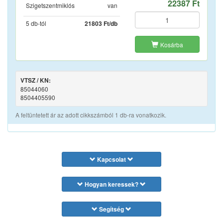
22387 Ft
Szigetszentmiklós
van
5 db-tól
21803 Ft/db
Kosárba
VTSZ / KN:
85044060
8504405590
A feltüntetett ár az adott cikkszámból 1 db-ra vonatkozik.
Kapcsolat
Hogyan keressek?
Segítség