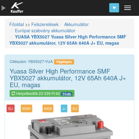
Főoldal
>>
Felszerelések
Akkumulátor
Szerszámkatalógus
Európai szabvány akkumulátor
YUASA YBX5027 Yuasa Silver High Performance SMF
Kosár
YBX5027 akkumulátor, 12V 65Ah 640A J+ EU, magas
Alkatrészek
Cikkszám: YBX5027-YUA
Vágólapra
Yuasa Silver High Performance SMF
YBX5027 akkumulátor, 12V 65Ah 640A J+
EU, magas
Helyettesítők 23 339 Ft-tól
35db
SLI
65AH
640A
J+
EU