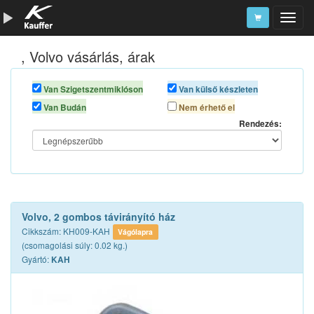
, Volvo vásárlás, árak
Szerszámkatalógus
Kosár
Van Szigetszentmiklóson
Van külső készleten
Van Budán
Nem érhető el
Alkatrészek
Rendezés:
Volvo, 2 gombos távirányító ház
Cikkszám: KH009-KAH
Vágólapra
(csomagolási súly: 0.02 kg.)
Gyártó:
KAH