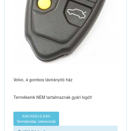
Volvo, 4 gombos távirányító ház
Termékeink NEM tartalmaznak gyári logót!
KAH KH012-KAH
Termékoldal, referenciák