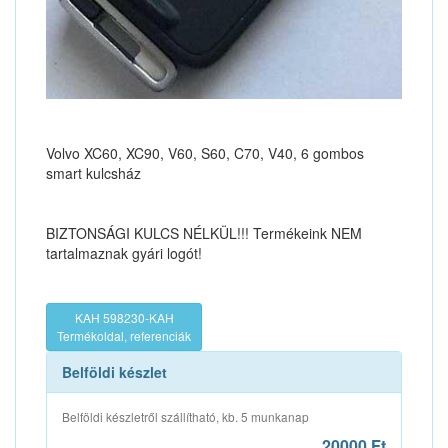
Volvo XC60, XC90, V60, S60, C70, V40, 6 gombos
smart kulcsház
BIZTONSÁGI KULCS NÉLKÜL!!! Termékeink NEM
tartalmaznak gyári logót!
KAH 598230-KAH
Termékoldal, referenciák
Belföldi készlet
Belföldi készletről szállítható, kb. 5 munkanap
20000 Ft