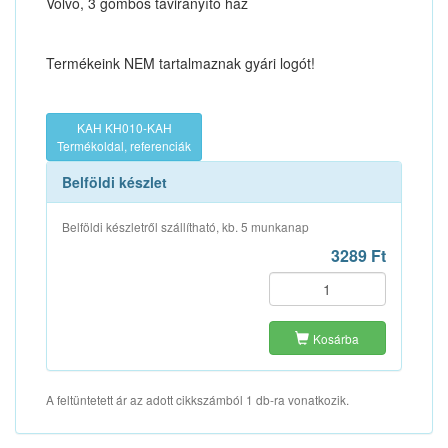
Volvo, 3 gombos távirányító ház
Termékeink NEM tartalmaznak gyári logót!
KAH KH010-KAH
Termékoldal, referenciák
Belföldi készlet
Belföldi készletről szállítható, kb. 5 munkanap
3289 Ft
Kosárba
A feltüntetett ár az adott cikkszámból 1 db-ra vonatkozik.