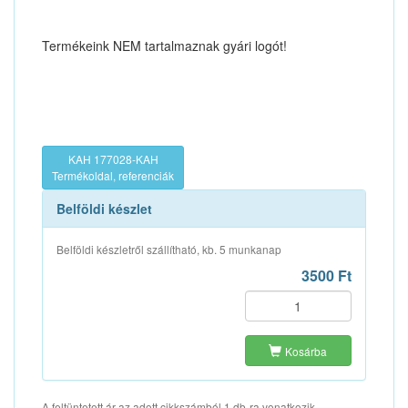
Termékeink NEM tartalmaznak gyári logót!
KAH 177028-KAH
Termékoldal, referenciák
Belföldi készlet
Belföldi készletről szállítható, kb. 5 munkanap
3500 Ft
Kosárba
A feltüntetett ár az adott cikkszámból 1 db-ra vonatkozik.