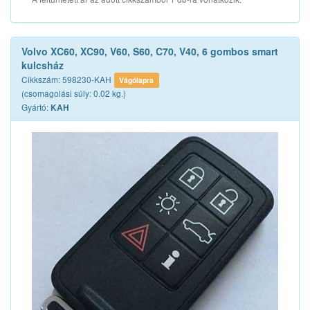
Volvo XC60, XC90, V60, S60, C70, V40, 6 gombos smart
kulcsház
Cikkszám: 598230-KAH
Vágólapra
(csomagolási súly: 0.02 kg.)
Gyártó:
KAH