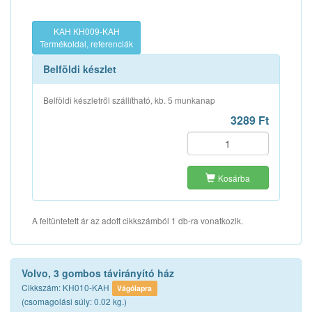
KAH KH009-KAH
Termékoldal, referenciák
Belföldi készlet
Belföldi készletről szállítható, kb. 5 munkanap
3289 Ft
Kosárba
A feltüntetett ár az adott cikkszámból 1 db-ra vonatkozik.
Volvo, 3 gombos távirányító ház
Cikkszám: KH010-KAH
Vágólapra
(csomagolási súly: 0.02 kg.)