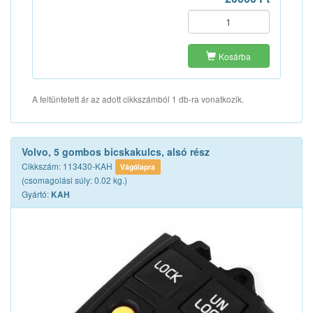
Kosárba
A feltüntetett ár az adott cikkszámból 1 db-ra vonatkozik.
Volvo, 5 gombos bicskakulcs, alsó rész
Cikkszám: 113430-KAH
Vágólapra
(csomagolási súly: 0.02 kg.)
Gyártó:
KAH