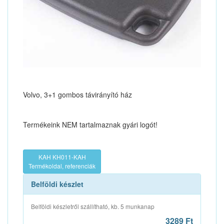
Volvo, 3+1 gombos távirányító ház
Termékeink NEM tartalmaznak gyári logót!
KAH KH011-KAH
Termékoldal, referenciák
Belföldi készlet
Belföldi készletről szállítható, kb. 5 munkanap
3289 Ft