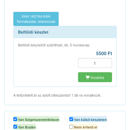
KAH 160744-KAH
Termékoldal, referenciák
Belföldi készlet
Belföldi készletről szállítható, kb. 5 munkanap
5500 Ft
Kosárba
A feltüntetett ár az adott cikkszámból 1 db-ra vonatkozik.
Van Szigetszentmiklóson
Van külső készleten
Van Budán
Nem érhető el