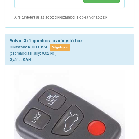
A feltüntetett ár az adott cikkszámból 1 db-ra vonatkozik.
Volvo, 3+1 gombos távirányító ház
Cikkszám: KH011-KAH
Vágólapra
(csomagolási súly: 0.02 kg.)
Gyártó:
KAH