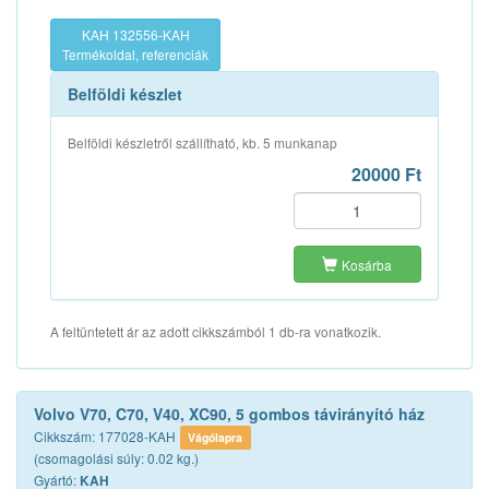
KAH 132556-KAH
Termékoldal, referenciák
Belföldi készlet
Belföldi készletről szállítható, kb. 5 munkanap
20000 Ft
Kosárba
A feltüntetett ár az adott cikkszámból 1 db-ra vonatkozik.
Volvo V70, C70, V40, XC90, 5 gombos távirányító ház
Cikkszám: 177028-KAH
Vágólapra
(csomagolási súly: 0.02 kg.)
Gyártó:
KAH