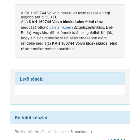
A KAH 160744 Volvo bicskakulcs felső rész jelenlegi
legjobb ára: 5 500 Ft.
A(z)
KAH 160744 Volvo bicskakulcs felső rész
megvásárolható
üzleteinkben
(Szigetszentmiklós, Dél-
Buda), vagy kiszállítjuk önnek futárszolgálattal. Kérjük,
hogy a biztos rendelkezésre állás érdekében előre
rendelje meg a(z)
KAH 160744 Volvo bicskakulcs felső
terméket webshopunkban!
rész
Letöltések:
Belföldi készlet
Belföldi készletről szállítható, kb. 5 munkanap