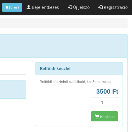
Bejelentkezés
Új jelszó
Regisztráció
(üres)
Belföldi készlet
Belföldi készletről szállítható, kb. 5 munkanap
3500 Ft
Kosárba