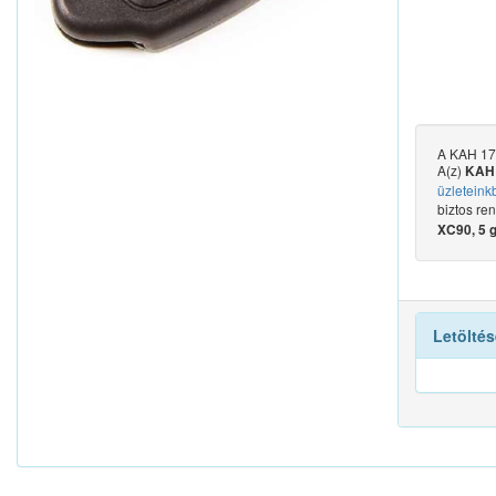
A KAH 177
A(z)
KAH 
üzleteink
biztos re
XC90, 5 
Letöltés