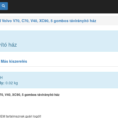
Volvo V70, C70, V40, XC90, 5 gombos távirányító ház
ító ház
Más kiszerelés
H
ly:
0.02 kg
70, V40, XC90, 5 gombos távirányító ház
EM tartalmaznak gyári logót!