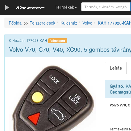
Termékek
Főoldal
>>
Felszerelések
Kulcsház
Volvo
KAH 177028-KAH 
Szerszámkatalógus
Kosár
Cikkszám: 177028-KAH
Vágólapra
Alkatrészek
Volvo V70, C70, V40, XC90, 5 gombos távirány
Leírás
Gyártó:
KA
Csomagsú
Volvo V70, C
Termékeink N