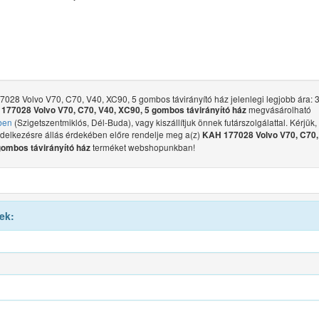
028 Volvo V70, C70, V40, XC90, 5 gombos távirányító ház jelenlegi legjobb ára: 3
megvásárolható
177028 Volvo V70, C70, V40, XC90, 5 gombos távirányító ház
ben
(Szigetszentmiklós, Dél-Buda), vagy kiszállítjuk önnek futárszolgálattal. Kérjük,
ndelkezésre állás érdekében előre rendelje meg a(z)
KAH 177028 Volvo V70, C70,
terméket webshopunkban!
gombos távirányító ház
ek: