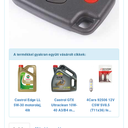
A termékkel gyakran együtt vásárolt cikkek:
Castrol Edge LL
Castrol GTX
4Cars 92506 12V
5W-30 motorolaj,
Ultraclean 10W-
C5W SV8.5
4lit
40 A3/B4 m...
(T11x36) fe...