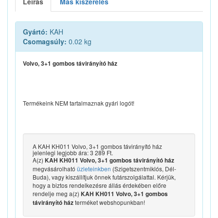
Leírás
Más kiszerelés
Gyártó:
KAH
Csomagsúly:
0.02 kg
Volvo, 3+1 gombos távirányító ház
Termékeink NEM tartalmaznak gyári logót!
A KAH KH011 Volvo, 3+1 gombos távirányító ház
jelenlegi legjobb ára: 3 289 Ft.
A(z)
KAH KH011 Volvo, 3+1 gombos távirányító ház
megvásárolható
üzleteinkben
(Szigetszentmiklós, Dél-
Buda), vagy kiszállítjuk önnek futárszolgálattal. Kérjük,
hogy a biztos rendelkezésre állás érdekében előre
rendelje meg a(z)
KAH KH011 Volvo, 3+1 gombos
terméket webshopunkban!
távirányító ház