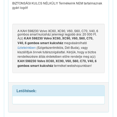
BIZTONSÁGI KULCS NÉLKÜL!!! Termékeink NEM tartalmaznak
gyári logót!
A KAH 598230 Volvo XC60, XC90, V60, S60, C70, V40, 6
gombos smart kulcsház jelenlegi legjobb ára: 20 000 Ft.
A(z)
KAH 598230 Volvo XC60, XC90, V60, S60, C70,
megvásárolható
V40, 6 gombos smart kulcsház
üzleteinkben
(Szigetszentmiklós, Dél-Buda), vagy
kiszállítjuk önnek futárszolgálattal. Kérjük, hogy a biztos
rendelkezésre állás érdekében előre rendelje meg a(z)
KAH 598230 Volvo XC60, XC90, V60, S60, C70, V40, 6
terméket webshopunkban!
gombos smart kulcsház
Letöltések: