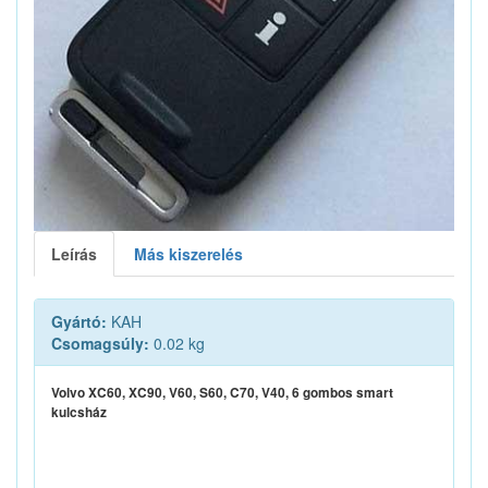
Leírás
Más kiszerelés
Gyártó:
KAH
Csomagsúly:
0.02 kg
Volvo XC60, XC90, V60, S60, C70, V40, 6 gombos smart
kulcsház