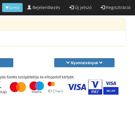
Bejelentkezés
Új jelszó
Regisztráció
(üres)
Nyomtatványok
yás fizetés szolgáltatója és elfogadott kártyák: