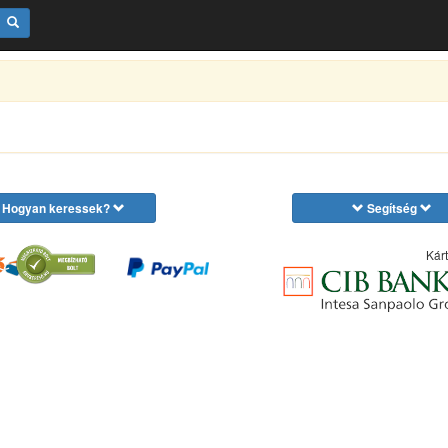
Hogyan keressek?
Segítség
Kárt