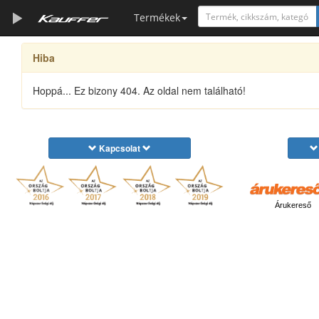
Termékek
Hiba
Szerszámkatalógus
Kosár
Hoppá... Ez bizony 404. Az oldal nem található!
Alkatrészek
Kapcsolat
Árukereső