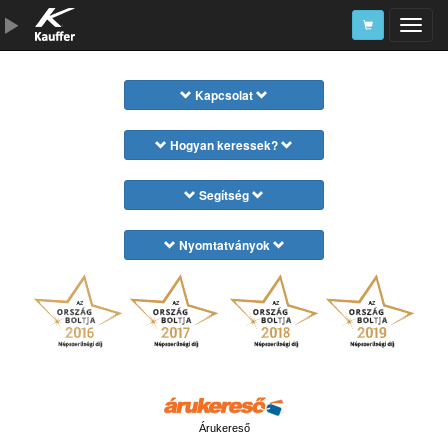
Szerszámkatalógus
Kapcsolat
Kosár
Hogyan keressek?
Alkatrészek
Segítség
Nyomtatványok
Árukereső