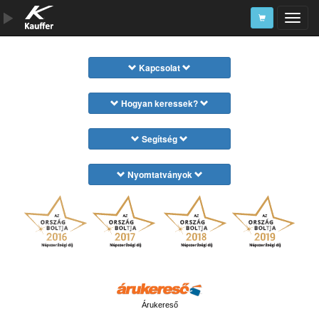
Szerszámkatalógus
Kapcsolat
Kosár
Hogyan keressek?
Alkatrészek
Segítség
Nyomtatványok
Árukereső