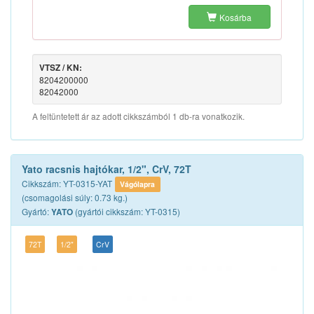
Kosárba
VTSZ / KN:
8204200000
82042000
A feltüntetett ár az adott cikkszámból 1 db-ra vonatkozik.
Yato racsnis hajtókar, 1/2", CrV, 72T
Cikkszám: YT-0315-YAT
Vágólapra
(csomagolási súly: 0.73 kg.)
Gyártó:
(gyártói cikkszám: YT-0315)
YATO
72T
1/2"
CrV