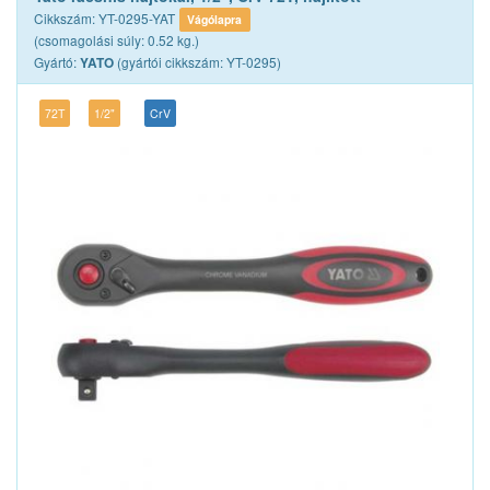
Cikkszám: YT-0295-YAT
Vágólapra
(csomagolási súly: 0.52 kg.)
Gyártó:
(gyártói cikkszám: YT-0295)
YATO
72T
1/2"
CrV