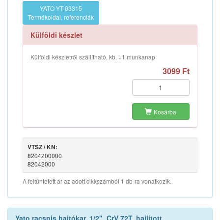
YATO YT-03315
Termékoldal, referenciák
Külföldi készlet
Külföldi készletről szállítható, kb. +1 munkanap
3099 Ft
Kosárba
VTSZ / KN:
8204200000
82042000
A feltüntetett ár az adott cikkszámból 1 db-ra vonatkozik.
Yato racsnis hajtókar, 1/2", CrV 72T, hajlított