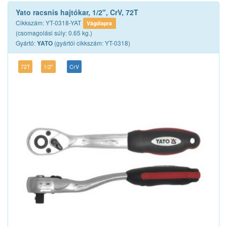
Yato racsnis hajtókar, 1/2", CrV, 72T
Cikkszám: YT-0318-YAT
Vágólapra
(csomagolási súly: 0.65 kg.)
Gyártó:
(gyártói cikkszám: YT-0318)
YATO
72T
1/2"
CrV