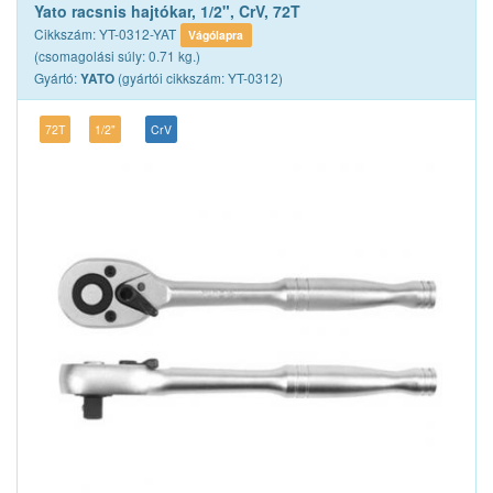
Yato racsnis hajtókar, 1/2", CrV, 72T
Cikkszám: YT-0312-YAT
Vágólapra
(csomagolási súly: 0.71 kg.)
Gyártó:
(gyártói cikkszám: YT-0312)
YATO
72T
1/2"
CrV