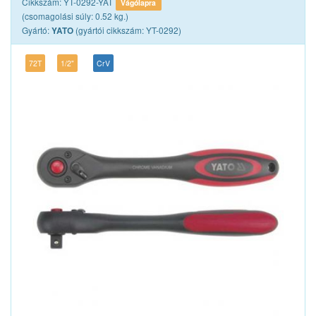
Cikkszám: YT-0292-YAT
Vágólapra
(csomagolási súly: 0.52 kg.)
Gyártó:
(gyártói cikkszám: YT-0292)
YATO
72T
1/2"
CrV