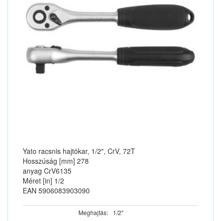
Yato racsnis hajtókar, 1/2", CrV, 72T
Hosszúság [mm] 278
anyag CrV6135
Méret [in] 1/2
EAN 5906083903090
Meghajtás:
1/2"