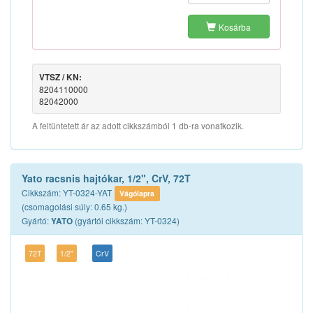
Kosárba
VTSZ / KN:
8204110000
82042000
A feltüntetett ár az adott cikkszámból 1 db-ra vonatkozik.
Yato racsnis hajtókar, 1/2", CrV, 72T
Cikkszám: YT-0324-YAT
Vágólapra
(csomagolási súly: 0.65 kg.)
Gyártó:
(gyártói cikkszám: YT-0324)
YATO
72T
1/2"
CrV