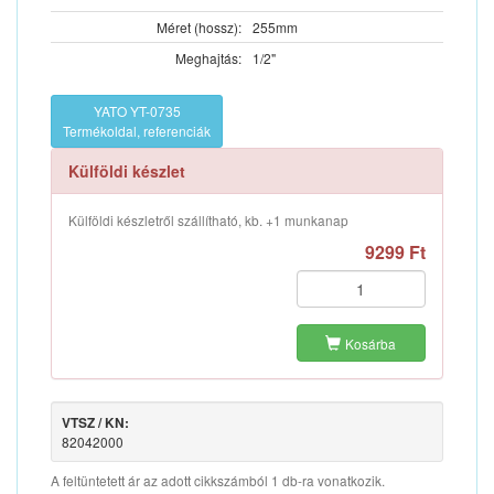
Méret (hossz):
255mm
Meghajtás:
1/2"
YATO YT-0735
Termékoldal, referenciák
Külföldi készlet
Külföldi készletről szállítható, kb. +1 munkanap
9299 Ft
Kosárba
VTSZ / KN:
82042000
A feltüntetett ár az adott cikkszámból 1 db-ra vonatkozik.