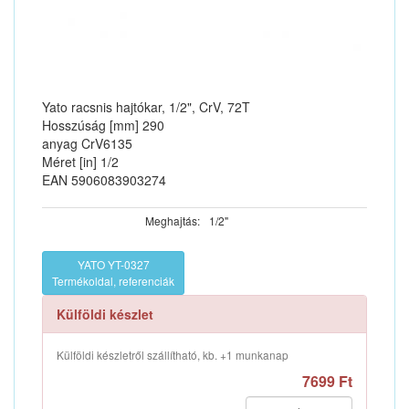
Yato racsnis hajtókar, 1/2", CrV, 72T
Hosszúság [mm] 290
anyag CrV6135
Méret [in] 1/2
EAN 5906083903274
Meghajtás:
1/2"
YATO YT-0327
Termékoldal, referenciák
Külföldi készlet
Külföldi készletről szállítható, kb. +1 munkanap
7699 Ft