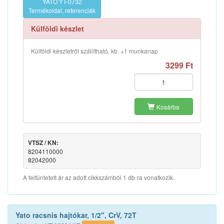
YATO YT-0732
Termékoldal, referenciák
Külföldi készlet
Külföldi készletről szállítható, kb. +1 munkanap
3299 Ft
Kosárba
VTSZ / KN:
8204110000
82042000
A feltüntetett ár az adott cikkszámból 1 db-ra vonatkozik.
Yato racsnis hajtókar, 1/2", CrV, 72T