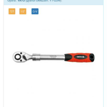
Gyártó:
(gyártói cikkszám: YT-0299)
YATO
72T
1/2"
CrV