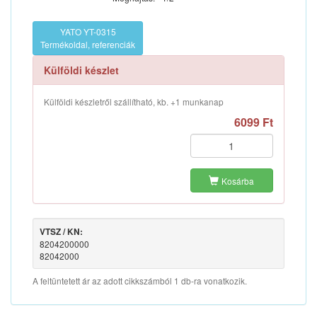
YATO YT-0315
Termékoldal, referenciák
Külföldi készlet
Külföldi készletről szállítható, kb. +1 munkanap
6099 Ft
Kosárba
VTSZ / KN:
8204200000
82042000
A feltüntetett ár az adott cikkszámból 1 db-ra vonatkozik.