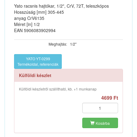
Yato racsnis hajtókar, 1/2", CrV, 72T, teleszkópos
Hosszúság [mm] 305-445
anyag CrV6135
Méret [in] 1/2
EAN 5906083902994
Meghajtás:
1/2"
YATO YT-0299
Termékoldal, referenciák
Külföldi készlet
Külföldi készletről szállítható, kb. +1 munkanap
4699 Ft
Kosárba