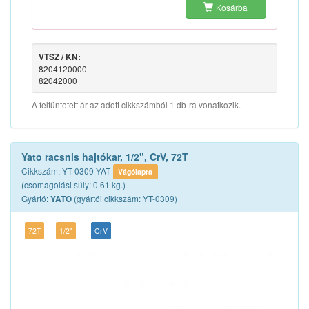
Kosárba
VTSZ / KN:
8204120000
82042000
A feltüntetett ár az adott cikkszámból 1 db-ra vonatkozik.
Yato racsnis hajtókar, 1/2", CrV, 72T
Cikkszám: YT-0309-YAT
Vágólapra
(csomagolási súly: 0.61 kg.)
Gyártó:
(gyártói cikkszám: YT-0309)
YATO
72T
1/2"
CrV