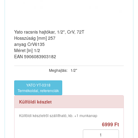
Yato racsnis hajtókar, 1/2", CrV, 72T
Hosszúság [mm] 257
anyag CrV6135
Méret [in] 1/2
EAN 5906083903182
Meghajtás:
1/2"
YATO YT-0318
Termékoldal, referenciák
Külföldi készlet
Külföldi készletről szállítható, kb. +1 munkanap
6999 Ft