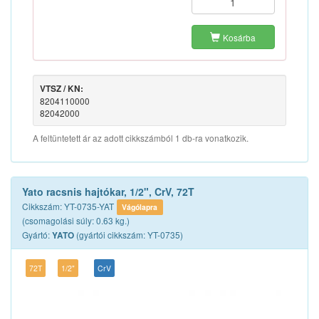
Kosárba
VTSZ / KN:
8204110000
82042000
A feltüntetett ár az adott cikkszámból 1 db-ra vonatkozik.
Yato racsnis hajtókar, 1/2", CrV, 72T
Cikkszám: YT-0735-YAT
Vágólapra
(csomagolási súly: 0.63 kg.)
Gyártó:
(gyártói cikkszám: YT-0735)
YATO
72T
1/2"
CrV