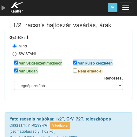
, 1/2" racsnis hajtószár vásárlás, árak
Szerszámkatalógus
Kosár
Gyártók:
Mind
Alkatrészek
SW STAHL
YATO
Van Szigetszentmiklóson
Van külső készleten
Van Budán
Nem érhető el
Rendezés:
Yato racsnis hajtókar, 1/2", CrV, 72T, teleszkópos
Cikkszám: YT-0299-YAT
Vágólapra
(csomagolási súly: 1.02 kg.)