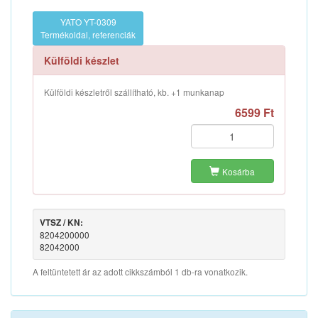
YATO YT-0309
Termékoldal, referenciák
Külföldi készlet
Külföldi készletről szállítható, kb. +1 munkanap
6599 Ft
Kosárba
VTSZ / KN:
8204200000
82042000
A feltüntetett ár az adott cikkszámból 1 db-ra vonatkozik.