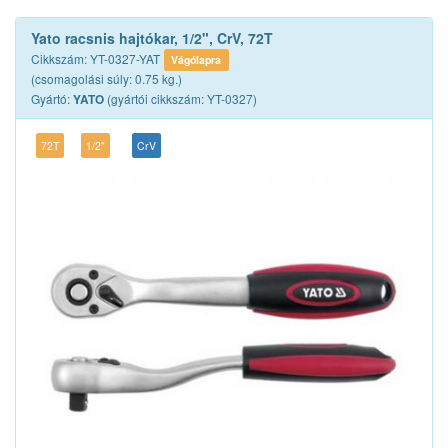
Yato racsnis hajtókar, 1/2", CrV, 72T
Cikkszám: YT-0327-YAT
Vágólapra
(csomagolási súly: 0.75 kg.)
Gyártó:
(gyártói cikkszám: YT-0327)
YATO
72T
1/2"
CrV