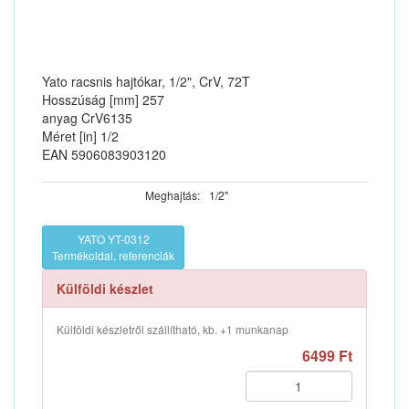
Yato racsnis hajtókar, 1/2", CrV, 72T
Hosszúság [mm] 257
anyag CrV6135
Méret [in] 1/2
EAN 5906083903120
Meghajtás:
1/2"
YATO YT-0312
Termékoldal, referenciák
Külföldi készlet
Külföldi készletről szállítható, kb. +1 munkanap
6499 Ft