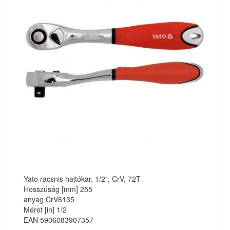
Yato racsnis hajtókar, 1/2", CrV, 72T
Hosszúság [mm] 255
anyag CrV6135
Méret [in] 1/2
EAN 5906083907357