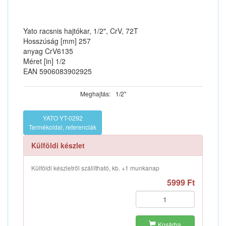
Yato racsnis hajtókar, 1/2", CrV, 72T
Hosszúság [mm] 257
anyag CrV6135
Méret [in] 1/2
EAN 5906083902925
Meghajtás:
1/2"
YATO YT-0292
Termékoldal, referenciák
Külföldi készlet
Külföldi készletről szállítható, kb. +1 munkanap
5999 Ft
Kosárba