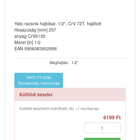
Yato racsnis hajtókar, 1/2", CrV 72T, hajlított
Hosszúság [mm] 257
anyag CrV6135
Méret [in] 1/2
EAN 5906083902956
Meghajtás:
1/2"
YATO YT-0295
Termékoldal, referenciák
Külföldi készlet
Külföldi készletről szállítható, kb. +1 munkanap
6199 Ft