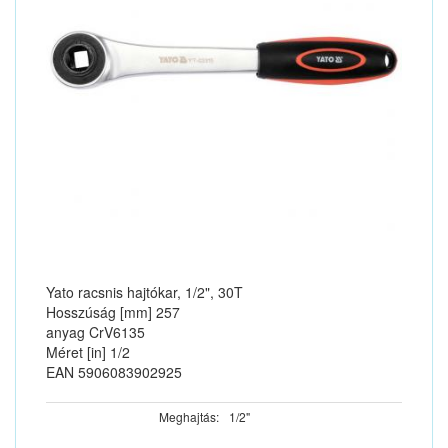
Yato racsnis hajtókar, 1/2", 30T
Hosszúság [mm] 257
anyag CrV6135
Méret [in] 1/2
EAN 5906083902925
Meghajtás:
1/2"