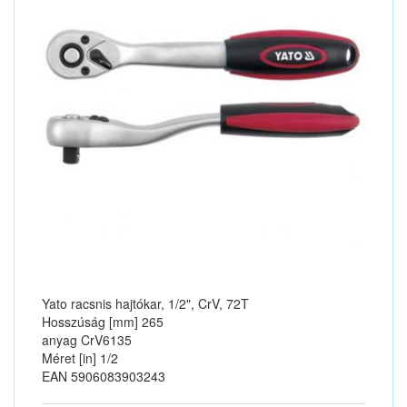
Yato racsnis hajtókar, 1/2", CrV, 72T
Hosszúság [mm] 265
anyag CrV6135
Méret [in] 1/2
EAN 5906083903243