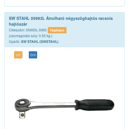
SW STAHL 05993L Áttolható négyszöghajtós racsnis
hajtószár
Cikkszám: 05993L-SWS
Vágólapra
(csomagolási súly: 0.55 kg.)
Gyártó:
SW STAHL (SWSTAHL)
1/2"
CrV