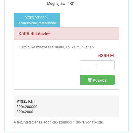
Meghajtás:
1/2"
YATO YT-0324
Termékoldal, referenciák
Külföldi készlet
Külföldi készletről szállítható, kb. +1 munkanap
6399 Ft
Kosárba
VTSZ / KN:
8204200000
82042000
A feltüntetett ár az adott cikkszámból 1 db-ra vonatkozik.