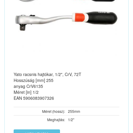
Yato racsnis hajtókar, 1/2", CrV, 72T
Hosszúság [mm] 255
anyag CrV6135
Méret [in] 1/2
EAN 5906083907326
Méret (hossz):
255mm
Meghajtás:
1/2"