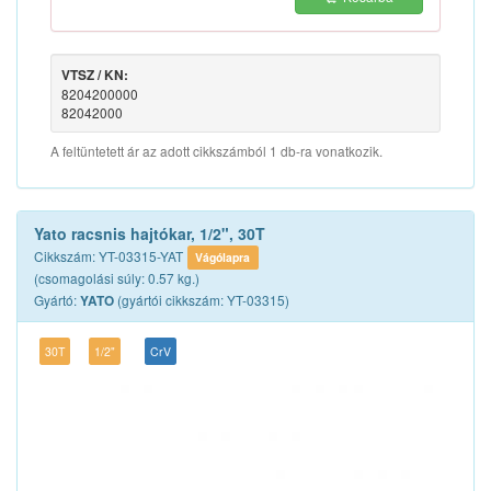
VTSZ / KN:
8204200000
82042000
A feltüntetett ár az adott cikkszámból 1 db-ra vonatkozik.
Yato racsnis hajtókar, 1/2", 30T
Cikkszám: YT-03315-YAT
Vágólapra
(csomagolási súly: 0.57 kg.)
Gyártó:
(gyártói cikkszám: YT-03315)
YATO
30T
1/2"
CrV