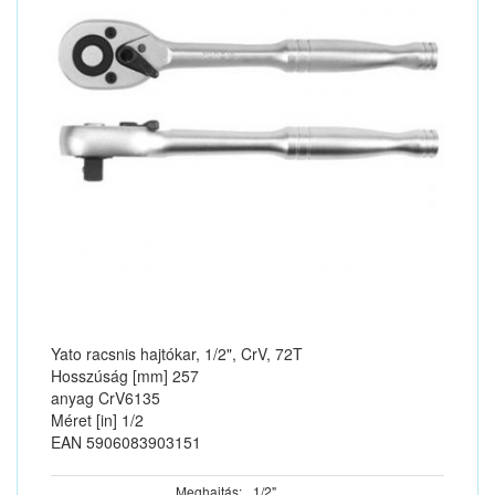
Yato racsnis hajtókar, 1/2", CrV, 72T
Hosszúság [mm] 257
anyag CrV6135
Méret [in] 1/2
EAN 5906083903151
Meghajtás:
1/2"