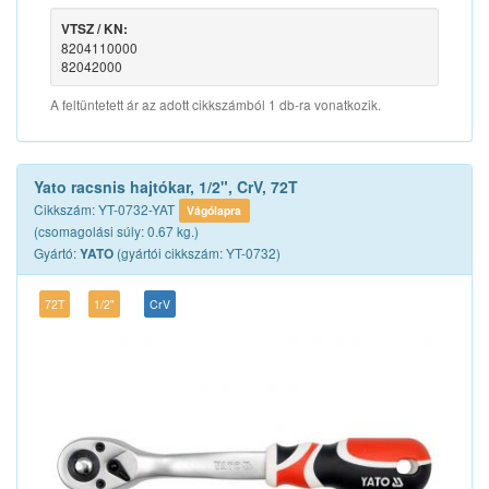
VTSZ / KN:
8204110000
82042000
A feltüntetett ár az adott cikkszámból 1 db-ra vonatkozik.
Yato racsnis hajtókar, 1/2", CrV, 72T
Cikkszám: YT-0732-YAT
Vágólapra
(csomagolási súly: 0.67 kg.)
Gyártó:
(gyártói cikkszám: YT-0732)
YATO
72T
1/2"
CrV